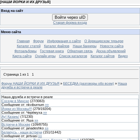
[
НАШИ ЙОРКИ И ИХ ДРУЗЬЯ
]
Вход на сайт
Войти через uID
Старая форма входа
Меню сайта
Главная
Форум
Информация о сайте
О йоркширском терьере
Каталог статей
Каталог файлов
Наши баннеры
Новости сайта
Фотоальбомы
Гостевая книга
Обратная связь
Доска объявлений
Карта сайта
Онлайн игры
Список каталогов
Каталог сайтов
Видео
Страница
1
из
1
1
Форум НАШИ ЙОРКИ И ИХ ДРУЗЬЯ
»
БЕСЕДКА (разговоры обо всем)
»
Наша
дружба и встречи в реале
Наша дружба и встречи в реале
Соседи в Минске
(
27
/
3063
)
Сообщение от:
nkviburnum
»»
Йорки из Москвы!!!
(
279
/
19204
)
Сообщение от:
Черёмуха
»»
Ау! Казань!
(
7
/
1230
)
Сообщение от:
Яша
»»
Встречи в Москве
(
109
/
8755
)
Сообщение от:
janadeshko
»»
Беларусь - наши встречи
(
151
/
11442
)
Сообщение от:
jertvasi
»»
Встреча в Паланге, Вильнюсе, Каунас ... (Литва)
(
42
/
3280
)