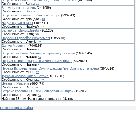
Сообщение от:
Виски
»»
Вот мы и встретились
(
24
/
1989
)
Сообщение от:
Виски
»»
Встречи маленьких собачек в Питере
(
53
/
4349
)
Сообщение от:
Крюндель
»»
На даче у Светланы
(
46
/
4511
)
Сообщение от:
NatalyaM
»»
Беларусь: Минск,Витебск
(
0
/
1269
)
Сообщение от:
Оля))
»»
Норвегия ! давайте собирёмся!
(
18
/
2470
)
Сообщение от:
Victoria
»»
Дея vs Масяня!!!
(
70
/
6166
)
Сообщение от:
Натали
»»
Встреча злобной Сатишки и скромницы Ледьки
(
100
/
6345
)
Сообщение от:
Натали
»»
Первая встреча Марсэля и милашки Керри :)
(
54
/
3984
)
Сообщение от:
Натали
»»
Первая Встреча Керри, Сони и Дакоши (вл. Оля и вл. Татьяна)
(
39
/
3014
)
Сообщение от:
miuJE
»»
Тусовка йорков. Миса. Латвия.
(
61
/
5910
)
Сообщение от:
Юленька
»»
Цезарь и Мишель
(
86
/
5479
)
Сообщение от:
Окси
»»
Встреча красавицы Элси и очаровашки Харви
(
15
/
2068
)
Сообщение от:
Аделия
»»
Найдено
18
тем. На странице показано
18
тем.
Полная версия сайта