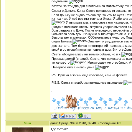
по-дальше
Кстати, за эти два дня я вспомнила математику, т.к
Снова о Доньке. Когда Свете пришлось отъехать, то
Если Доньку не видно, то она где-то что-то жуёт. Ра
из под чая. У неё изо рта торчала бирка. Я дёргала 
Я выкидывала, а она снова его находила. К
(когда я поливала цветы, Флушек упорно пытался съе
Возвращаюсь к Доне. После очередного пересчёта со
Обыскала весь дом. На кухне было открыто окно. Я 
Высота там маленькая. Оббежала весь участок. Подх
сидит Бонька
Она как-то умудрилась выскоч
дом загнать. Тем более я постороний человек, а мам
мной и со второй попытки пошла в дом. В итоге Донь
Светы обрадовались ни только собаки, но и я
Приехав домой (спасибо Свете, что приехала за нам
то же место
) Микки сразу же отрубился. А
Наверное ему снилась дача
P.S. Ириска в жизни ещё красивее, чем на фотках
P.S.S. Света спасибо за прекрасные выходные
Яша
Дата: Среда, 30.06.2010, 09:48 | Сообщение #
2
Где фотки?