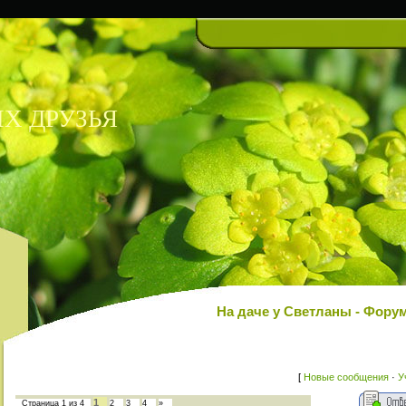
Х ДРУЗЬЯ
На даче у Светланы - Фор
[
Новые сообщения
·
У
1
Страница
1
из
4
2
3
4
»