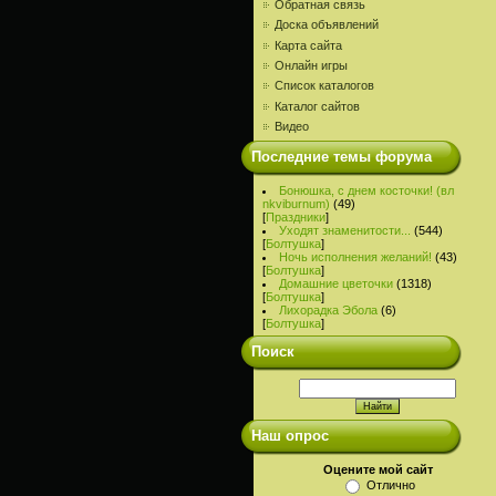
Обратная связь
Доска объявлений
Карта сайта
Онлайн игры
Список каталогов
Каталог сайтов
Видео
Последние темы форума
Бонюшка, с днем косточки! (вл
nkviburnum)
(49)
[
Праздники
]
Уходят знаменитости...
(544)
[
Болтушка
]
Ночь исполнения желаний!
(43)
[
Болтушка
]
Домашние цветочки
(1318)
[
Болтушка
]
Лихорадка Эбола
(6)
[
Болтушка
]
Поиск
Наш опрос
Оцените мой сайт
Отлично