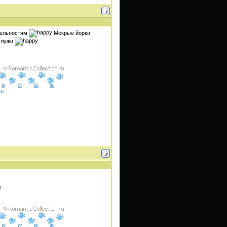
тельностям
Мокрые йорки.
в лужи