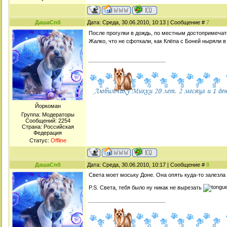
ДашаСпб
Дата: Среда, 30.06.2010, 10:13 | Сообщение #
7
После прогулки в дождь, по местным достопримеча
Жалко, что не сфоткали, как Клёпа с Боней ныряли 
Йоркоман
Группа: Модераторы
Сообщений:
2254
Страна: Российская
Федерация
Статус:
Offline
ДашаСпб
Дата: Среда, 30.06.2010, 10:17 | Сообщение #
8
Света моет моську Доне. Она опять куда-то залезла
P.S. Света, тебя было ну никак не вырезать