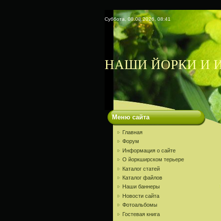
Суббота, 08.08.2026, 08:41
НАШИ ЙОРКИ И И
Меню сайта
Главная
Форум
Информация о сайте
О йоркширском терьере
Каталог статей
Каталог файлов
Наши баннеры
Новости сайта
Фотоальбомы
Гостевая книга