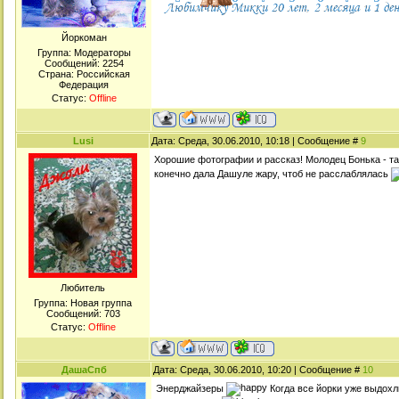
Йоркоман
Группа: Модераторы
Сообщений:
2254
Страна: Российская
Федерация
Статус:
Offline
Lusi
Дата: Среда, 30.06.2010, 10:18 | Сообщение #
9
Хорошие фотографии и рассказ! Молодец Бонька - т
конечно дала Дашуле жару, чтоб не расслаблялась
Любитель
Группа: Новая группа
Сообщений:
703
Статус:
Offline
ДашаСпб
Дата: Среда, 30.06.2010, 10:20 | Сообщение #
10
Энерджайзеры
Когда все йорки уже выдохл