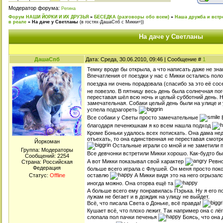
Модератор форума:
Регина
Форум НАШИ ЙОРКИ И ИХ ДРУЗЬЯ
»
БЕСЕДКА (разговоры обо всем)
»
Наша дружба и встр
в реале
»
На даче у Светланы
(в гостях-ДашаСпб с Микки=))
На даче у Светланы
ДашаСпб
Дата: Среда, 30.06.2010, 09:46 | Сообщение #
1
Темку вроде бы открыла, а что написать даже не зна
Впечатления от поездки у нас с Микки остались по
поездка ни очень порадовала (спасибо за это её со
не повезло. В пятницу весь день была солнечная пог
переставая шёл всю ночь и целый субботний день. Н
замечательная. Собаки целый день были на улице и 
успела подзагореть
Все собаки у Светы просто замечательные
В
благодаря печенюшкам я ко всем нашла подход
Кроме Боньки удалось всех потискать. Она дама не
отъехать, то она единственная не переставая смотр
Йоркоман
Остальные играли со мной и не заметили 
Группа: Модераторы
Все девчонки встретили Микки хорошо. Как-будто б
Сообщений:
2254
А вот Микки показывал свой характер
Ревно
Страна: Российская
Федерация
больше всего играла с Флушей. Он меня просто поко
оставлю
А Микки видя это на него огрызалс
Статус:
Offline
иногда можно. Она оторва ещё та
А больше всего ему понравилась Пэрька. Ну я его 
лужам не бегает и в дождик на улицу не выйдет.
Всё, что писала Света о Доньке, всё правда!
Кушает всё, что плохо лежит. Так например она с лё
слопала пол пачки печенья
Боясь, что она 