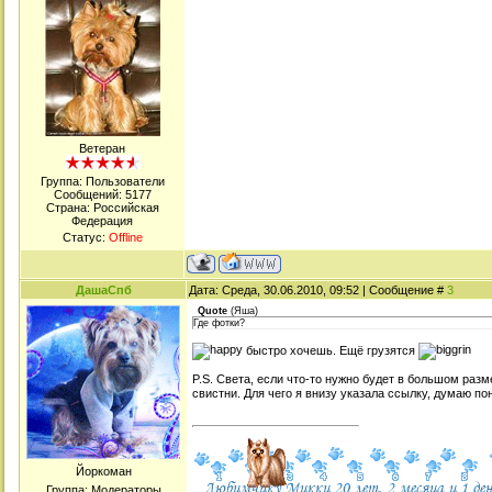
Ветеран
Группа: Пользователи
Сообщений:
5177
Страна: Российская
Федерация
Статус:
Offline
ДашаСпб
Дата: Среда, 30.06.2010, 09:52 | Сообщение #
3
Quote
(
Яша
)
Где фотки?
быстро хочешь. Ещё грузятся
P.S. Света, если что-то нужно будет в большом разм
свистни. Для чего я внизу указала ссылку, думаю п
Йоркоман
Группа: Модераторы