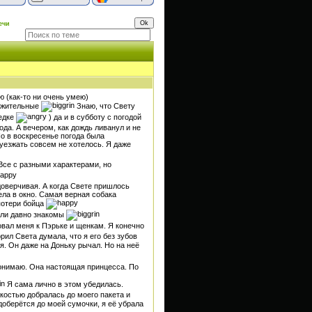
ечи
ю (как-то ни очень умею)
ложительные
Знаю, что Свету
седке
) да и в субботу с погодой
ода. А вечером, как дождь ливанул и не
о в воскресенье погода была
уезжать совсем не хотелось. Я даже
се с разными характерами, но
доверчивая. А когда Свете пришлось
ела в окно. Самая верная собака
потери бойца
ыли давно знакомы
вал меня к Пэрьке и щенкам. Я конечно
рил Света думала, что я его без зубов
я. Он даже на Доньку рычал. Но на неё
понимаю. Она настоящая принцесса. По
Я сама лично в этом убедилась.
гкостью добралась до моего пакета и
доберётся до моей сумочки, я её убрала