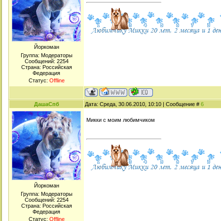
Йоркоман
Группа: Модераторы
Сообщений:
2254
Страна: Российская
Федерация
Статус:
Offline
ДашаСпб
Дата: Среда, 30.06.2010, 10:10 | Сообщение #
6
Микки с моим любимчиком
Йоркоман
Группа: Модераторы
Сообщений:
2254
Страна: Российская
Федерация
Статус:
Offline