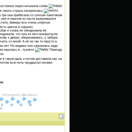
. постоянно пересчитывала собак
 я такого страха натерпелась
за три она прибегала со спитым пакетиком
за неё и пакетик из пасти вываливался
стати, биверы все очень упёртые.
сть цветок в горшке).
бак я снова не обнаружила её.
подумала, что она из него выпрыгнула.
ожу к двери, оборачиваюсь, у забора
ить со мной. А её ни так то просто в
ки нет. Но видимо она сжалилась надо
ка нашлась в...туалете
Приезду
и в такую даль и потом доставила нас на
 потом всю ночь продрыгал ногами.