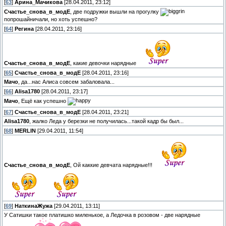
[
63
]
Арина_Мачикова
[28.04.2011, 23:12]
Счастье_снова_в_модЕ
, две подружки вышли на прогулку
попрошайничали, но хоть успешно?
[
64
]
Регина
[28.04.2011, 23:16]
Счастье_снова_в_модЕ
, какие девочки нарядные
[
65
]
Счастье_снова_в_модЕ
[28.04.2011, 23:16]
Мачо
, да...нас Алиса совсем забаловала...
[
66
]
Alisa1780
[28.04.2011, 23:17]
Мачо
, Ещё как успешно
[
67
]
Счастье_снова_в_модЕ
[28.04.2011, 23:21]
Alisa1780
, жалко Леда у березки не получилась...такой кадр бы был...
[
68
]
MERLIN
[29.04.2011, 11:54]
Счастье_снова_в_модЕ
, Ой каккие девчата нарядные!!!
[
69
]
НаткинаЖужа
[29.04.2011, 13:11]
У Сатишки такое платишко миленькое, а Ледочка в розовом - две нарядные