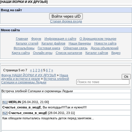
[
НАШИ ЙОРКИ И ИХ ДРУЗЬЯ
]
Вход на сайт
Войти через uID
Старая форма входа
Меню сайта
Главная
Форум
Информация о сайте
О йоркширском терьере
Каталог статей
Каталог файлов
Наши баннеры
Новости сайта
Фотоальбомы
Гостевая книга
Обратная связь
Доска объявлений
Карта сайта
Онлайн игры
Список каталогов
Каталог сайтов
Видео
Страница
5
из
7
«
1
2
3
4
5
6
7
»
Форум НАШИ ЙОРКИ И ИХ ДРУЗЬЯ
»
Наша
дружба и встречи в реале
»
Встреча злобной
Сатишки и скромницы Ледьки
Встреча злобной Сатишки и скромницы Ледьки
[
61
]
MERLIN
[26.04.2011, 21:00]
Счастье_снова_в_модЕ
, Вы молодцы!!!!Так и нужно!!!!
[
62
]
Счастье_снова_в_модЕ
[28.04.2011, 23:11]
Как обещали попытались пощелкать деток перед занятием...