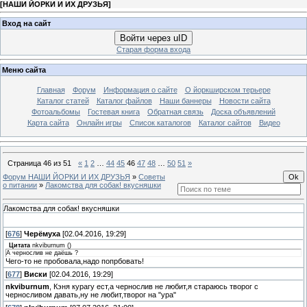
[
НАШИ ЙОРКИ И ИХ ДРУЗЬЯ
]
Вход на сайт
Войти через uID
Старая форма входа
Меню сайта
Главная
Форум
Информация о сайте
О йоркширском терьере
Каталог статей
Каталог файлов
Наши баннеры
Новости сайта
Фотоальбомы
Гостевая книга
Обратная связь
Доска объявлений
Карта сайта
Онлайн игры
Список каталогов
Каталог сайтов
Видео
Страница
46
из
51
«
1
2
…
44
45
46
47
48
…
50
51
»
Форум НАШИ ЙОРКИ И ИХ ДРУЗЬЯ
»
Советы
о питании
»
Лакомства для собак! вкусняшки
Лакомства для собак! вкусняшки
[
676
]
Черёмуха
[02.04.2016, 19:29]
Цитата
nkviburnum
(
)
А чернослив не даёшь ?
Чего-то не пробовала,надо попрбовать!
[
677
]
Виски
[02.04.2016, 19:29]
nkviburnum
, Кэня курагу ест,а чернослив не любит,я стараюсь творог с
черносливом давать,ну не любит,творог на "ура"