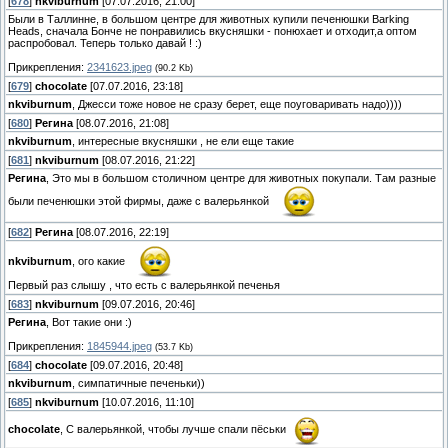
[
678
]
nkviburnum
[07.07.2016, 21:00]
Были в Таллинне, в большом центре для животных купили печенюшки Barking
Heads, сначала Бонче не понравились вкусняшки - понюхает и отходит,а оптом
распробовал. Теперь только давай ! :)
Прикрепления:
2341623.jpeg
(90.2 Kb)
[
679
]
chocolate
[07.07.2016, 23:18]
nkviburnum
, Джесси тоже новое не сразу берет, еще поуговаривать надо))))
[
680
]
Регина
[08.07.2016, 21:08]
nkviburnum
, интересные вкусняшки , не ели еще такие
[
681
]
nkviburnum
[08.07.2016, 21:22]
Регина
, Это мы в большом столичном центре для животных покупали. Там разные
были печенюшки этой фирмы, даже с валерьянкой
[
682
]
Регина
[08.07.2016, 22:19]
nkviburnum
, ого какие
Первый раз слышу , что есть с валерьянкой печенья
[
683
]
nkviburnum
[09.07.2016, 20:46]
Регина
, Вот такие они :)
Прикрепления:
1845944.jpeg
(53.7 Kb)
[
684
]
chocolate
[09.07.2016, 20:48]
nkviburnum
, симпатичные печеньки))
[
685
]
nkviburnum
[10.07.2016, 11:10]
chocolate
, С валерьянкой, чтобы лучше спали пёськи