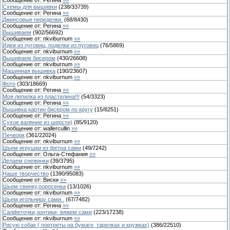
Схемы для вышивки
(
238
/
33739
)
Сообщение от:
Регина
»»
Джинсовые переделки.
(
68
/
8430
)
Сообщение от:
Регина
»»
Вышиваем
(
902
/
56692
)
Сообщение от:
nkviburnum
»»
Идеи из пуговиц, поделки из пуговиц
(
76
/
5869
)
Сообщение от:
nkviburnum
»»
Вышиваем бисером
(
430
/
26608
)
Сообщение от:
nkviburnum
»»
Машинная вышивка
(
190
/
23607
)
Сообщение от:
nkviburnum
»»
Фото
(
303
/
18669
)
Сообщение от:
Регина
»»
Моя лепилка из пластилина!!!
(
54
/
3323
)
Сообщение от:
Регина
»»
Вышивка картин бисером по кругу
(
15
/
8251
)
Сообщение от:
Регина
»»
Сухое валяние из шерсти)
(
85
/
9120
)
Сообщение от:
wallercullin
»»
Печворк
(
361
/
22024
)
Сообщение от:
nkviburnum
»»
Шьем игрушки из фетра сами
(
49
/
7242
)
Сообщение от:
Ольга-Стефания
»»
Делаем снежинки
(
39
/
3795
)
Сообщение от:
nkviburnum
»»
Наше творчество
(
1390
/
95083
)
Сообщение от:
Виски
»»
Шьем свинку,поросенка
(
13
/
1026
)
Сообщение от:
nkviburnum
»»
Шьем игольницу сами .
(
67
/
7482
)
Сообщение от:
Регина
»»
Салфеточки,зонтики- вяжем сами
(
223
/
17238
)
Сообщение от:
nkviburnum
»»
Рисую собак ( портреты на бумаге, тарелках и кружках)
(
386
/
22510
)