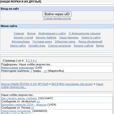
[
НАШИ ЙОРКИ И ИХ ДРУЗЬЯ
]
Вход на сайт
Войти через uID
Старая форма входа
Меню сайта
Главная
Форум
Информация о сайте
О йоркширском терьере
Каталог статей
Каталог файлов
Наши баннеры
Новости сайта
Фотоальбомы
Гостевая книга
Обратная связь
Доска объявлений
Карта сайта
Онлайн игры
Список каталогов
Каталог сайтов
Видео
Страница
1
из
4
1
2
3
4
»
Подфорумы: Наше хобби,творчество...
Новогоднее рукоделие
(
1
/
43
)
Новогодние шаблоны. ( трафа...
»»
(
Марино4kа
)
Форум НАШИ ЙОРКИ И ИХ ДРУЗЬЯ
»
БЕСЕДКА (разговоры обо всем)
»
Наше
хобби,творчество...
Наше хобби,творчество...
Как сделать жизнь удобнее.
(
101
/
14447
)
Сообщение от:
nkviburnum
»»
Выкройки символа 2024г - дракона
(
1
/
424
)
Сообщение от:
Регина
»»
Новогоднее рукоделие.
(
426
/
66015
)
Сообщение от:
Регина
»»