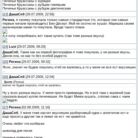
Печенье Круассаны с курицей
Печенье Круассаны с рубцом говяжьим
Печенье Круассаны с рубцом диетическим
[
23
]
ДашаСпб
[28.07.2009, 22:56]
Регина
, я своему покупала только самые стандартные (те, которые они самые
первые начали производить) Био-Десерт. Мой не охотно их кушал. Маришка своим
мальчишкам какие-то покупала. Вроде такого плана
А я хочу попробовать вот такие купить (там тоже разные вкусы)
[
24
]
Lusi
[29.07.2009, 09:20]
ДашаСпб
, Такие как на первой фотографии я тоже покупала, у ни разные вкусы,
Джоли ела, но как-то без особой радости.
[
25
]
Регина
[29.07.2009, 09:32]
Ясно ,значит не будем покупать,чтоб не валялись,а то у меня не все ест вкусняшки
...
[
26
]
ДашаСпб
[29.07.2009, 12:04]
Quote
(
Регина
)
значит не будем покупать,чтоб не валялись
Ну у всех разные вкусы. У меня просто привиреда. Но я всё таки с малиной (как
показала выше) куплю печенюшки. Не будет Микки кушать, слопаю сама с чаем
[
27
]
Регина
[02.08.2009, 11:16]
ДашаСпб
, У меня тоже насчет вкусняшек разборчивый-одни с аппетитом ест и
еще просит,а другие так и лежат не ест -не нравятся.
Очень любит эти колбаски
шоколад для песек
печенье появилось такое