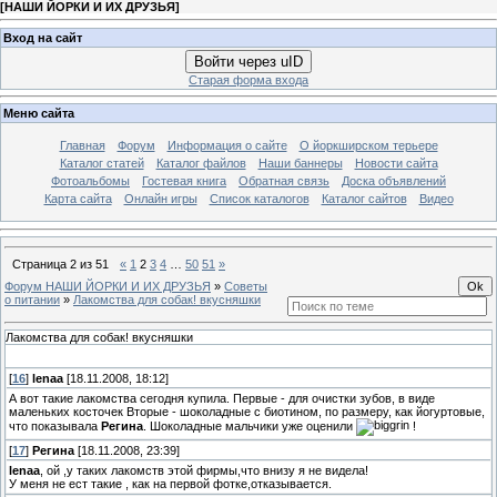
[
НАШИ ЙОРКИ И ИХ ДРУЗЬЯ
]
Вход на сайт
Войти через uID
Старая форма входа
Меню сайта
Главная
Форум
Информация о сайте
О йоркширском терьере
Каталог статей
Каталог файлов
Наши баннеры
Новости сайта
Фотоальбомы
Гостевая книга
Обратная связь
Доска объявлений
Карта сайта
Онлайн игры
Список каталогов
Каталог сайтов
Видео
Страница
2
из
51
«
1
2
3
4
…
50
51
»
Форум НАШИ ЙОРКИ И ИХ ДРУЗЬЯ
»
Советы
о питании
»
Лакомства для собак! вкусняшки
Лакомства для собак! вкусняшки
[
16
]
lenaa
[18.11.2008, 18:12]
А вот такие лакомства сегодня купила. Первые - для очистки зубов, в виде
маленьких косточек Вторые - шоколадные с биотином, по размеру, как йогуртовые,
что показывала
Регина
. Шоколадные мальчики уже оценили
!
[
17
]
Регина
[18.11.2008, 23:39]
lenaa
, ой ,у таких лакомств этой фирмы,что внизу я не видела!
У меня не ест такие , как на первой фотке,отказывается.