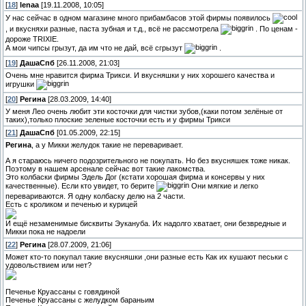
[
18
]
lenaa
[19.11.2008, 10:05]
У нас сейчас в одном магазине много прибамбасов этой фирмы появилось
, и вкусняхи разные, паста зубная и т.д., всё не рассмотрела
. По ценам -
дороже TRIXIE.
А мои чипсы грызут, да им что не дай, всё сгрызут
.
[
19
]
ДашаСпб
[26.11.2008, 21:03]
Очень мне нравится фирма Трикси. И вкусняшки у них хорошего качества и
игрушки
[
20
]
Регина
[28.03.2009, 14:40]
У меня Лео очень любит эти косточки для чистки зубов,(каки потом зелёные от
таких),только плоские зеленые косточки есть и у фирмы Трикси
[
21
]
ДашаСпб
[01.05.2009, 22:15]
Регина
, а у Микки желудок такие не переваривает.
А я стараюсь ничего подозрительного не покупать. Но без вкусняшек тоже никак.
Поэтому в нашем арсенале сейчас вот такие лакомства.
Это колбаски фирмы Эдель Дог (кстати хорошая фирма и консервы у них
качественные). Если кто увидет, то берите
Они мягкие и легко
перевариваются. Я одну колбаску делю на 2 части.
Есть с кроликом и печенью и курицей
И ещё незаменимые бисквиты Эукануба. Их надолго хватает, они безвредные и
Микки пока не надоели
[
22
]
Регина
[28.07.2009, 21:06]
Может кто-то покупал такие вкусняшки ,они разные есть Как их кушают песьки с
удовольствием или нет?
Печенье Круассаны с говядиной
Печенье Круассаны с желудком бараньим