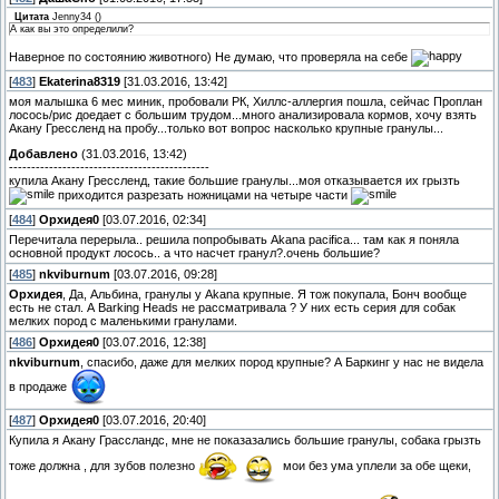
Цитата
Jenny34
(
)
А как вы это определили?
Наверное по состоянию животного) Не думаю, что проверяла на себе
[
483
]
Ekaterina8319
[31.03.2016, 13:42]
моя малышка 6 мес миник, пробовали РК, Хиллс-аллергия пошла, сейчас Проплан
лосось/рис доедает с большим трудом...много анализировала кормов, хочу взять
Акану Грессленд на пробу...только вот вопрос насколько крупные гранулы...
Добавлено
(31.03.2016, 13:42)
---------------------------------------------
купила Акану Грессленд, такие большие гранулы...моя отказывается их грызть
приходится разрезать ножницами на четыре части
[
484
]
Орхидея0
[03.07.2016, 02:34]
Перечитала перерыла.. решила попробывать Akana pacifica... там как я поняла
основной продукт лосось.. а что насчет гранул?.очень большие?
[
485
]
nkviburnum
[03.07.2016, 09:28]
Орхидея
, Да, Альбина, гранулы у Akana крупные. Я тож покупала, Бонч вообще
есть не стал. А Barking Heads не рассматривала ? У них есть серия для собак
мелких пород с маленькими гранулами.
[
486
]
Орхидея0
[03.07.2016, 12:38]
nkviburnum
, спасибо, даже для мелких пород крупные? А Баркинг у нас не видела
в продаже
[
487
]
Орхидея0
[03.07.2016, 20:40]
Купила я Акану Грассландс, мне не показазались большие гранулы, собака грызть
тоже должна , для зубов полезно
мои без ума уплели за обе щеки,