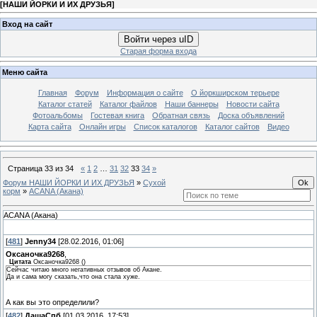
[
НАШИ ЙОРКИ И ИХ ДРУЗЬЯ
]
Вход на сайт
Войти через uID
Старая форма входа
Меню сайта
Главная
Форум
Информация о сайте
О йоркширском терьере
Каталог статей
Каталог файлов
Наши баннеры
Новости сайта
Фотоальбомы
Гостевая книга
Обратная связь
Доска объявлений
Карта сайта
Онлайн игры
Список каталогов
Каталог сайтов
Видео
Страница
33
из
34
«
1
2
…
31
32
33
34
»
Форум НАШИ ЙОРКИ И ИХ ДРУЗЬЯ
»
Сухой
корм
»
ACANA (Акана)
ACANA (Акана)
[
481
]
Jenny34
[28.02.2016, 01:06]
Оксаночка9268
,
Цитата
Оксаночка9268
(
)
Сейчас читаю много негативных отзывов об Акане.
Да и сама могу сказать,что она стала хуже.
А как вы это определили?
[
482
]
ДашаСпб
[01.03.2016, 17:53]