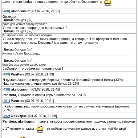
даже течная Фифа , а она во время течки обычно без аппетита
[
488
]
nkviburnum
[03.07.2016, 21:22]
Орхидея
,
Цитата
Орхидея
(
)
даже для мелких пород крупные?
У них тоже есть серия для мелколапых ?
Цитата
Орхидея
(
)
А Баркинг у нас не видела в продаже
У нас в городе тож нет, заказывала в инете, а теперь в Тлн продают в большом
центре для животных. Классный магазин, чего там только нет !
Цитата
Орхидея
(
)
Купила я Акану Грассландс,
Цитата
Орхидея
(
)
мои без ума уплели за обе щеки
ЗдОрово, что собачкам понравилось !
[
489
]
Panttera
[03.07.2016, 21:39]
Я думаю Акана не подходит йоркам, слишком большой процент белка (33%).
Нашим малявкам лучше корм, где белок 22-25%
[
490
]
nkviburnum
[03.07.2016, 21:46]
Panttera
, Сходила в своём корме посмотрела - 24 %.
[
491
]
Panttera
[03.07.2016, 22:01]
nkviburnum
, ваш корм хороший, мне нравится, но сейчас мы кушаем Биомилл
(23%).
[
492
]
Орхидея0
[04.07.2016, 12:58]
Panttera
,
nkviburnum
, мне этот корм посоветовала моя подруга, заводчица йорков
с 17 летним стажем
ее собаки полностью здоровы, с отличной богатой