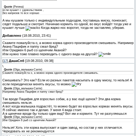
Quote
(
Регина
)
если кушает с удовольствием ,
без капризов то все хорошо
А мы кушаем только с индивидупльным подходом, поставишь миску, понюхает,
сядет подальше и смотрит. Начинаю кормить по одной, во вкус войдёт тогда уже и
кушает лучше
Когда жарко нос воротит, тогда не заставляю, убераю.
Добавлено
(18.08.2010, 23:41)
---------------------------------------------
Скажите пожалуйста о, а можно корма одного производителя смешивать. Например
Акана Пацифик и паппу смал бред?
Или Ориджен 6 рыб со щенячим Аканой?
Или нужно тоже плавно переводить с одного вида на другой?
[
17
]
ДашаСпб
[19.08.2010, 09:38]
\
Quote
(
Olga_малышка-Carrie
)
Скажите пожалуйста о, а можно корма одного производителя смешивать.
Смешивать? Это как? Если из разных пакетов насыпать в одну миску, то нельзя! А
если периодически менять вкусы, то можно
Quote
(
Olga_малышка-Carrie
)
Например Акана Пацифик и паппу смал бред?
Так вроде Пацифик для взрослых собак, а у вас ещё щенок? Эти два корма
смешивать нельзя.
А вот когда малышка подрастёт, то можно будет во взрослых кормах менять вкусы.
Я сейчас именно так и делаю. У меня 4 вида стоит.
А в щенячке вроде бы только один вид? Вот им и кормите. Тут не разгуляешься
Quote
(
Olga_малышка-Carrie
)
Или Ориджен 6 рыб со щенячим Аканой?
Нельзя! Хоть эти корма выпускает и один завод, но состав у них отличается.
Чередовать их не рекомендуется