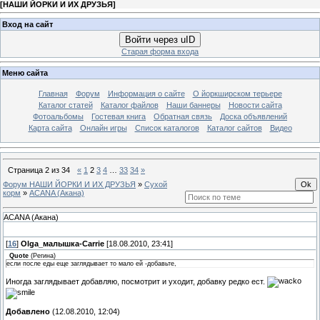
[
НАШИ ЙОРКИ И ИХ ДРУЗЬЯ
]
Вход на сайт
Войти через uID
Старая форма входа
Меню сайта
Главная
Форум
Информация о сайте
О йоркширском терьере
Каталог статей
Каталог файлов
Наши баннеры
Новости сайта
Фотоальбомы
Гостевая книга
Обратная связь
Доска объявлений
Карта сайта
Онлайн игры
Список каталогов
Каталог сайтов
Видео
Страница
2
из
34
«
1
2
3
4
…
33
34
»
Форум НАШИ ЙОРКИ И ИХ ДРУЗЬЯ
»
Сухой
корм
»
ACANA (Акана)
ACANA (Акана)
[
16
]
Olga_малышка-Carrie
[18.08.2010, 23:41]
Quote
(
Регина
)
если после еды еще заглядывает то мало ей -добавьте,
Иногда заглядывает добавляю, посмотрит и уходит, добавку редко ест.
Добавлено
(12.08.2010, 12:04)
---------------------------------------------