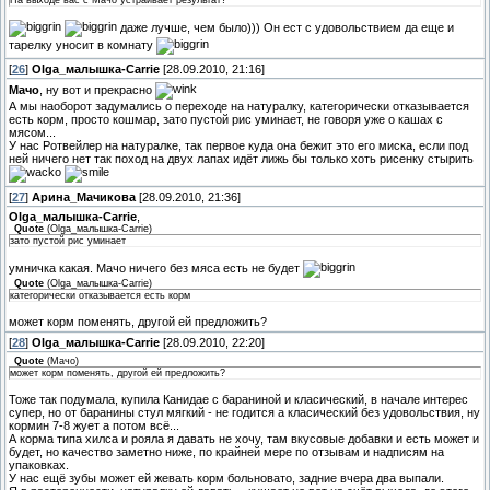
На выходе вас с Мачо устраивает результат?
даже лучше, чем было))) Он ест с удовольствием да еще и
тарелку уносит в комнату
[
26
]
Olga_малышка-Carrie
[28.09.2010, 21:16]
Мачо
, ну вот и прекрасно
А мы наоборот задумались о переходе на натуралку, категорически отказывается
есть корм, просто кошмар, зато пустой рис уминает, не говоря уже о кашах с
мясом...
У нас Ротвейлер на натуралке, так первое куда она бежит это его миска, если под
ней ничего нет так поход на двух лапах идёт лижь бы только хоть рисенку стырить
[
27
]
Арина_Мачикова
[28.09.2010, 21:36]
Olga_малышка-Carrie
,
Quote
(
Olga_малышка-Carrie
)
зато пустой рис уминает
умничка какая. Мачо ничего без мяса есть не будет
Quote
(
Olga_малышка-Carrie
)
категорически отказывается есть корм
может корм поменять, другой ей предложить?
[
28
]
Olga_малышка-Carrie
[28.09.2010, 22:20]
Quote
(
Мачо
)
может корм поменять, другой ей предложить?
Тоже так подумала, купила Канидае с бараниной и класический, в начале интерес
супер, но от баранины стул мягкий - не годится а класический без удовольствия, ну
кормин 7-8 жует а потом всё...
А корма типа хилса и рояла я давать не хочу, там вкусовые добавки и есть может и
будет, но качество заметно ниже, по крайней мере по отзывам и надписям на
упаковках.
У нас ещё зубы может ей жевать корм больновато, задние вчера два выпали.