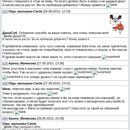
Ничего страшного в этом не вижу. Но всего должно быть в меру и ни каждый день!
А каплю масла растит. Вы не пробовали добавлять? Моему нравится
[
22
]
Olga_малышка-Carrie
[20.08.2010, 12:24]
ДашаСпб
, Огромное спасибо за ваши советы, они очень помогаю мне!
Quote
(
ДашаСпб
)
А каплю масла растит. Вы не пробовали добавлять? Моему нравится
Я добавляла оливкоаое, чуть чуть совсем, корминки блестели, на запах прилетела,
а кушать не стала, даже не попробовала, просто отвернулась и пошла, а без масла
стала кушать.
Я думаю может масло не такое какое то, хотя считается хорошим
[
23
]
Арина_Мачикова
[27.09.2010, 13:36]
Мачо угостили в магазине этим кормом, съел с удовольствием. Купила пакетик,
чтобы был. Так он его с удовольствием кушает
и что теперь делать? на сухой корм переводить?
[
24
]
Olga_малышка-Carrie
[27.09.2010, 13:41]
Мачо
, повезло вам, а мы нос воротим
Тоже в раздумьях, что делать
Честно, если кушает с удовольствием я бы на корм перевела (на хороший), он
сбалансирован, и пёсик будет получать всё что нужно и желудочных расстройств
меньше, так как еда однообразная.
На выходе вас с Мачо устраивает результат? (простите за такой не скромный
вопрос)
[
25
]
Арина_Мачикова
[28.09.2010, 20:39]
Olga_малышка-Carrie
,
Quote
(
Olga_малышка-Carrie
)