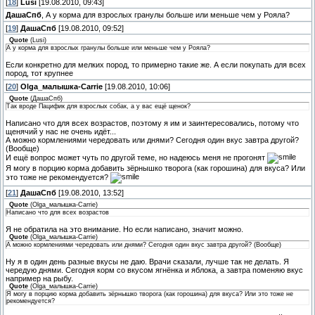
[
18
]
Lusi
[19.08.2010, 09:43]
ДашаСпб
, А у корма для взрослых гранулы больше или меньше чем у Рояла?
[
19
]
ДашаСпб
[19.08.2010, 09:52]
Quote
(
Lusi
)
А у корма для взрослых гранулы больше или меньше чем у Рояла?
Если конкретно для мелких пород, то примерно такие же. А если покупать для всех
пород, тот крупнее
[
20
]
Olga_малышка-Carrie
[19.08.2010, 10:06]
Quote
(
ДашаСпб
)
Так вроде Пацифик для взрослых собак, а у вас ещё щенок?
Написано что для всех возрастов, поэтому я им и заинтересовались, потому что
щенячий у нас не очень идёт...
А можно кормлениями чередовать или днями? Сегодня один вкус завтра другой?
(Вообще)
И ещё вопрос может чуть по другой теме, но надеюсь меня не прогонят
Я могу в порцию корма добавить зёрнышко творога (как горошина) для вкуса? Или
это тоже не рекомендуется?
[
21
]
ДашаСпб
[19.08.2010, 13:52]
Quote
(
Olga_малышка-Carrie
)
Написано что для всех возрастов
Я не обратила на это внимание. Но если написано, значит можно.
Quote
(
Olga_малышка-Carrie
)
А можно кормлениями чередовать или днями? Сегодня один вкус завтра другой? (Вообще)
Ну я в один день разные вкусы не даю. Врачи сказали, лучше так не делать. Я
чередую днями. Сегодня корм со вкусом ягнёнка и яблока, а завтра поменяю вкус
например на рыбу.
Quote
(
Olga_малышка-Carrie
)
Я могу в порцию корма добавить зёрнышко творога (как горошина) для вкуса? Или это тоже не
рекомендуется?