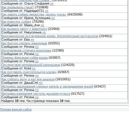
Сообщение от:
Ольга-Стефания
»»
Как промывать глаза?
(
7
/
10808
)
Сообщение от:
Надежда0721
»»
Как давать собаке лекарства, делать уколы.
(
64
/
25096
)
Сообщение от:
Ирина_Кузнецова
»»
Как взвесить собаку
(
7
/
5295
)
Сообщение от:
Мама_Ачи
»»
Как вызвать рвоту у животного
(
2
/
2904
)
Сообщение от:
Никусенька
»»
Биохимическое исследование крови. Интерпретация результатов
(
23
/
4911
)
Сообщение от:
Ева
»»
Как быстро сделать намордник
(
0
/
2551
)
Сообщение от:
Регина
»»
Изготовление стоячего воротника
(
1
/
2380
)
Сообщение от:
Регина
»»
Приемы фиксации собак,кошек
(
0
/
2857
)
Сообщение от:
Регина
»»
Последствия неправильной капельници
(
12
/
4225
)
Сообщение от:
Kristi
»»
Как поставить очистительную клизму
(
0
/
3657
)
Сообщение от:
Регина
»»
Как собрать мочу и кал для анализа
(
18
/
10051
)
Сообщение от:
ДашаСпб
»»
Методика закапывания глазных капель и закладывания мазей
(
0
/
3427
)
Сообщение от:
Регина
»»
Методика измерения частоты дыхания,пульса
(
0
/
17527
)
Сообщение от:
Регина
»»
Найдено
19
тем. На странице показано
19
тем.
Полная версия сайта