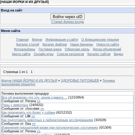
[
НАШИ ЙОРКИ И ИХ ДРУЗЬЯ
]
Вход на сайт
Войти через uID
Старая форма входа
Меню сайта
Главная
Форум
Информация о сайте
О йоркширском терьере
Каталог статей
Каталог файлов
Наши баннеры
Новости сайта
Фотоальбомы
Гостевая книга
Обратная связь
Доска объявлений
Карта сайта
Онлайн игры
Список каталогов
Каталог сайтов
Видео
Страница
1
из
1
1
Форум НАШИ ЙОРКИ И ИХ ДРУЗЬЯ
»
ЗДОРОВЬЕ ПИТОМЦЕВ
»
Техника
выполнения процедур
Техника выполнения процедур
Все об анализах-что это ,зачем сдавать ...
(
12
/
10954
)
Сообщение от:
Регина
»»
Раны у животных
(
24
/
5632
)
Сообщение от:
chocolate
»»
Как определить что болит у собаки
(
62
/
12152
)
Сообщение от:
Lillit
»»
Как подготовить животных к лабораторным исследованиям
(
3
/
2028
)
Сообщение от:
Ева
»»
Изменения показателей крови при патологических состояниях
(
0
/
1304
)
Сообщение от:
Регина
»»
Измерение температуры собаки .
(
12
/
10913
)