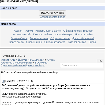
[
НАШИ ЙОРКИ И ИХ ДРУЗЬЯ
]
Вход на сайт
Войти через uID
Старая форма входа
Меню сайта
Главная
Форум
Информация о сайте
О йоркширском терьере
Каталог статей
Каталог файлов
Наши баннеры
Новости сайта
Фотоальбомы
Гостевая книга
Обратная связь
Доска объявлений
Карта сайта
Онлайн игры
Список каталогов
Каталог сайтов
Видео
Страница
1
из
1
1
Форум НАШИ ЙОРКИ И ИХ ДРУЗЬЯ
»
Отдам
животное в хорошие руки
»
В Орехово-
Зуевском районе найдена сука йорк
В Орехово-Зуевском районе найдена сука йорк
[
1
]
Lillit
[26.07.2012, 19:06]
В Орехово-Зуевском районе найдена сука йорк (возможно метиска с
пекином, ши-тцу). Возраст около 5-6 лет, ушки висят, клейма нет.
Ищут нового владельца или старого..
Конт.тел 8-916-9295420 Надежда
не стала отдельную страничку создавать.Возможно кому приглянется эта милая