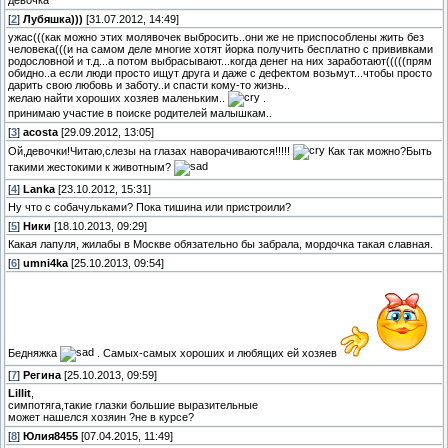
девочка
[
2
]
Лубяшка)))
[31.07.2012, 14:49]
ужас(((как можно этих молявочек выбросить..они же не приспособлены жить без
человека(((и на самом деле многие хотят йорка получить бесплатно с прививками
родословной и т.д...а потом выбрасывают...когда денег на них заработают(((((прям
обидно..а если люди просто ищут друга и даже с дефектом возьмут...чтобы просто
дарить свою любовь и заботу..и спасти кому-то жизнь..
желаю найти хороших хозяев маленьким..
.
принимаю участие в поиске родителей малышкам..
[
3
]
acosta
[29.09.2012, 13:05]
Ой,девочки!Читаю,слезы на глазах наворачиваются!!!!!
Как так можно?Быть
такими жестокими к животным?
[
4
]
Lanka
[23.10.2012, 15:31]
Ну что с собачульками? Пока тишина или пристроили?
[
5
]
Ники
[18.10.2013, 09:29]
Какая лапуля, жилабы в Москве обязательно бы забрала, мордочка такая славная.
[
6
]
umni4ka
[25.10.2013, 09:54]
Бедняжка
. Самых-самых хороших и любящих ей хозяев
[
7
]
Регина
[25.10.2013, 09:59]
Lillit
,
симпотяга,такие глазки большие выразительные
может нашелся хозяин ?не в курсе?
[
8
]
Юлия8455
[07.04.2015, 11:49]