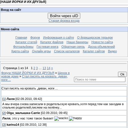
[
НАШИ ЙОРКИ И ИХ ДРУЗЬЯ
]
Вход на сайт
Войти через uID
Старая форма входа
Меню сайта
Главная
Форум
Информация о сайте
О йоркширском терьере
Каталог статей
Каталог файлов
Наши баннеры
Новости сайта
Фотоальбомы
Гостевая книга
Обратная связь
Доска объявлений
Карта сайта
Онлайн игры
Список каталогов
Каталог сайтов
Видео
Страница
1
из
14
1
2
3
…
13
14
»
Форум НАШИ ЙОРКИ И ИХ ДРУЗЬЯ
»
Щенок в
новом доме
»
Стал писять на кровать ,диван,
ноги ...
Стал писять на кровать ,диван, ноги ...
[
1
]
Лиля
[02.09.2010, 09:42]
А мы вчера снова написали в родительскую кровать,хотя перед тем как заходим в
спальню родителей,писяем на пелёнку...
[
2
]
Olga_малышка-Carrie
[02.09.2010, 09:45]
Лиля
, это у нас тоже такое бывает
[
3
]
karina14
[02.09.2010, 12:38]