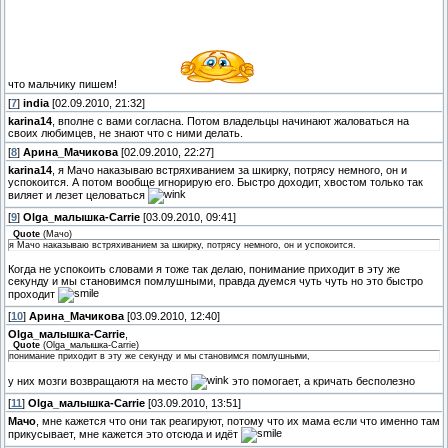
что мальчику пишем!
[
7
]
india
[02.09.2010, 21:32]
karina14
, вполне с вами согласна. Потом владельцы начинают жаловаться на
своих любимцев, не знают что с ними делать.
[
8
]
Арина_Мачикова
[02.09.2010, 22:27]
karina14
, я Мачо наказываю встряхиванием за шкирку, потрясу немного, он и
успокоится. А потом вообще игнорирую его. Быстро доходит, хвостом только так
виляет и лезет целоваться
[
9
]
Olga_малышка-Carrie
[03.09.2010, 09:41]
Quote
(
Мачо
)
я Мачо наказываю встряхиванием за шкирку, потрясу немного, он и успокоится.
Когда не успокоить словами я тоже так делаю, понимание приходит в эту же
секунду и мы становимся помлушными, правда дуемся чуть чуть но это быстро
проходит
[
10
]
Арина_Мачикова
[03.09.2010, 12:40]
Olga_малышка-Carrie
,
Quote
(
Olga_малышка-Carrie
)
понимание приходит в эту же секунду и мы становимся помлушными,
у них мозги возвращаютя на место
это помогает, а кричать бесполезно
[
11
]
Olga_малышка-Carrie
[03.09.2010, 13:51]
Мачо
, мне кажется что они так реагируют, потому что их мама если что именно там
прикусывает, мне кажется это отсюда и идёт