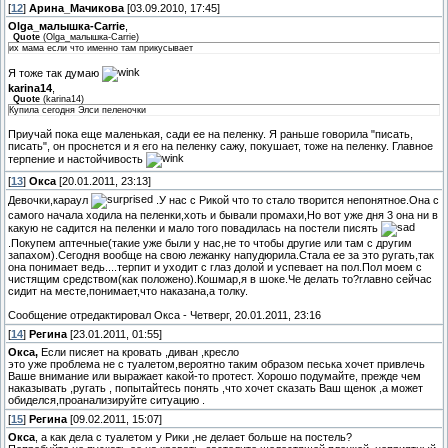
[
12
]
Арина_Мачикова
[03.09.2010, 17:45]
Olga_малышка-Carrie
,
Quote
(
Olga_малышка-Carrie
)
их мама если что именно там прикусывает
Я тоже так думаю
karina14
,
Quote
(
karina14
)
Купила сегодня Элси пеленочки
Приучай пока еще маленькая, сади ее на пеленку. Я раньше говорила "писать,
писать", он проснется и я его на пеленку сажу, покушает, тоже на пеленку. Главное
терпение и настойчивость
[
13
]
Окса
[20.01.2011, 23:13]
Девочки,караул
.У нас с Рикой что то стало творится непонятное.Она с
самого начала ходила на пеленки,хоть и бывали промахи,Но вот уже дня 3 она ни в
какую не садится на пеленки и мало того повадилась на постели писять
.Покупем аптечные(такие уже были у нас,не то чтобы другие или там с другим
запахом).Сегодня вообще на свою лежанку напудюрила.Стала ее за это ругать,так
она понимает ведь....терпит и уходит с глаз долой и успевает на пол.Пол моем с
чистящим средством(как положено).Кошмар,я в шоке.Че делать то?главно сейчас
сидит на месте,понимает,что наказана,а толку.
Сообщение отредактировал
Окса
-
Четверг, 20.01.2011, 23:16
[
14
]
Регина
[23.01.2011, 01:55]
Окса,
Если писяет на кровать ,диван ,кресло
это уже проблема не с туалетом,вероятно таким образом песька хочет привлечь
Ваше внимание или выражает какой-то протест. Хорошо подумайте, прежде чем
наказывать ,ругать , попытайтесь понять ,что хочет сказать Ваш щенок ,а может
обиделся,проанализируйте ситуацию .
[
15
]
Регина
[09.02.2011, 15:07]
Окса
, а как дела с туалетом у Рики ,не делает больше на постель?