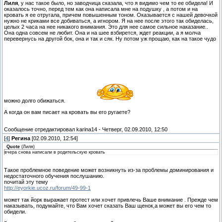
Лиля
, у нас такое было, но заводчица сказала, что я видимо чем то ее обидела! И
оказалось точно, перед тем как она написала мне на подушку , а потом и на
кровать я ее отругала, причем повышенным тоном. Оказывается с нашей девочкой
нужно не криками все добиваться, а игнором. Я на нее после этого так обиделась,
целых 2 часа на нее никакого внимания. Это для нее самое сильное наказание..
Она одна совсем не любит. Она и на шее взбирется, ждет реакции, а я молча
перевернусь на другой бок, она и так и сяк. Ну потом уж прощаю, как на такое чудо
можно долго обижаться.
А когда он вам писает на кровать вы его ругаете?
Сообщение отредактировал
karina14
-
Четверг, 02.09.2010, 12:50
[
4
]
Регина
[02.09.2010, 12:54]
Quote
(
Лиля
)
вчера снова написали в родительскую кровать
Такое проблемное поведение может возникнуть из-за проблемы доминирования и
недостаточного обучения послушанию.
почитай эту тему
http://eyorkie.ucoz.ru/forum/49-99-1
может так йорк выражает протест или хочет привлечь Ваше внимание . Прежде чем
наказывать, подумайте, что Вам хочет сказать Ваш щенок,а может вы его чем то
обидели.