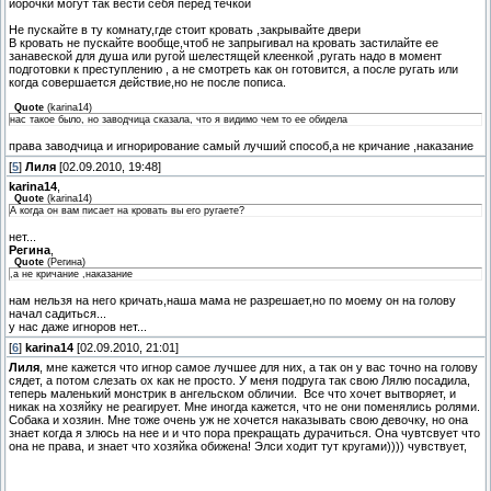
йорочки могут так вести себя перед течкой
Не пускайте в ту комнату,где стоит кровать ,закрывайте двери
В кровать не пускайте вообще,чтоб не запрыгивал на кровать застилайте ее
занавеской для душа или ругой шелестящей клеенкой ,ругать надо в момент
подготовки к преступлению , а не смотреть как он готовится, а после ругать или
когда совершается действие,но не после пописа.
Quote
(
karina14
)
нас такое было, но заводчица сказала, что я видимо чем то ее обидела
права заводчица и игнорирование самый лучший способ,а не кричание ,наказание
[
5
]
Лиля
[02.09.2010, 19:48]
karina14
,
Quote
(
karina14
)
А когда он вам писает на кровать вы его ругаете?
нет...
Регина
,
Quote
(
Регина
)
,а не кричание ,наказание
нам нельзя на него кричать,наша мама не разрешает,но по моему он на голову
начал садиться...
у нас даже игноров нет...
[
6
]
karina14
[02.09.2010, 21:01]
Лиля
, мне кажется что игнор самое лучшее для них, а так он у вас точно на голову
сядет, а потом слезать ох как не просто. У меня подруга так свою Лялю посадила,
теперь маленький монстрик в ангельском обличии.
Все что хочет вытворяет, и
никак на хозяйку не реагирует. Мне иногда кажется, что не они поменялись ролями.
Собака и хозяин. Мне тоже очень уж не хочется наказывать свою девочку, но она
знает когда я злюсь на нее и и что пора прекращать дурачиться. Она чувтсвует что
она не права, и знает что хозяйка обижена! Элси ходит тут кругами)))) чувствует,