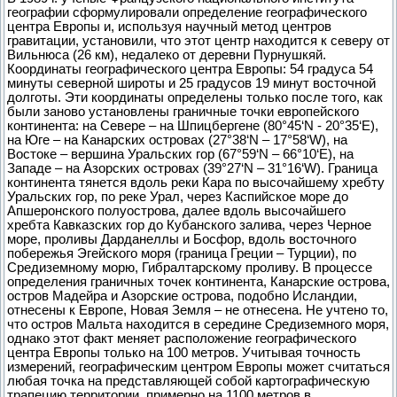
географии сформулировали определение географического
центра Европы и, используя научный метод центров
гравитации, установили, что этот центр находится к северу от
Вильнюса (26 км), недалеко от деревни Пурнушкяй.
Координаты географического центра Европы: 54 градуса 54
минуты северной широты и 25 градусов 19 минут восточной
долготы. Эти координаты определены только после того, как
были заново установлены граничные точки европейского
континента: на Севере – на Шпицбергене (80°45‘N - 20°35‘E),
на Юге – на Канарских островах (27°38‘N – 17°58‘W), на
Востоке – вершина Уральских гор (67°59‘N – 66°10‘E), на
Западе – на Азорских островах (39°27‘N – 31°16‘W). Граница
континента тянется вдоль реки Кара по высочайшему хребту
Уральских гор, по реке Урал, через Каспийское море до
Апшеронского полуострова, далее вдоль высочайшего
хребта Кавказских гор до Кубанского залива, через Черное
море, проливы Дарданеллы и Босфор, вдоль восточного
побережья Эгейского моря (граница Греции – Турции), по
Средиземному морю, Гибралтарскому проливу. В процессе
определения граничных точек континента, Канарские острова,
остров Мадейра и Азорские острова, подобно Исландии,
отнесены к Европе, Новая Земля – не отнесена. Не учтено то,
что остров Мальта находится в середине Средиземного моря,
однако этот факт меняет расположение географического
центра Европы только на 100 метров. Учитывая точность
измерений, географическим центром Европы может считаться
любая точка на представляющей собой картографическую
трапецию территории, примерно на 1100 метров в