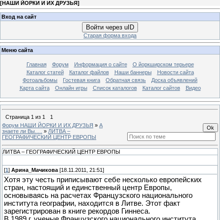
[
НАШИ ЙОРКИ И ИХ ДРУЗЬЯ
]
Вход на сайт
Войти через uID
Старая форма входа
Меню сайта
Главная
Форум
Информация о сайте
О йоркширском терьере
Каталог статей
Каталог файлов
Наши баннеры
Новости сайта
Фотоальбомы
Гостевая книга
Обратная связь
Доска объявлений
Карта сайта
Онлайн игры
Список каталогов
Каталог сайтов
Видео
Страница
1
из
1
1
Форум НАШИ ЙОРКИ И ИХ ДРУЗЬЯ
»
А
знаете ли Вы.....
»
ЛИТВА –
ГЕОГРАФИЧЕСКИЙ ЦЕНТР ЕВРОПЫ
ЛИТВА – ГЕОГРАФИЧЕСКИЙ ЦЕНТР ЕВРОПЫ
[
1
]
Арина_Мачикова
[18.11.2011, 21:51]
Хотя эту честь приписывают себе несколько европейских
стран, настоящий и единственный центр Европы,
основываясь на расчетах Французского национального
института географии, находится в Литве. Этот факт
зарегистрирован в книге рекордов Гиннеса.
В 1989 г. ученые Французского национального института