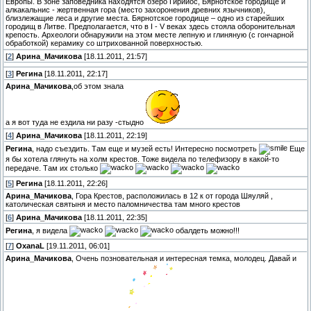
Европы. В зоне заповедника находятся озеро Гирийос, Бярнотское городище и
алкакальнис - жертвенная гора (место захоронения древних язычников),
близлежащие леса и другие места. Бярнотское городище – одно из старейших
городищ в Литве. Предполагается, что в I - V веках здесь стояла оборонительная
крепость. Археологи обнаружили на этом месте лепную и глиняную (с гончарной
обработкой) керамику со штрихованной поверхностью.
[
2
]
Арина_Мачикова
[18.11.2011, 21:57]
[
3
]
Регина
[18.11.2011, 22:17]
Арина_Мачикова
,об этом знала
а я вот туда не ездила ни разу -стыдно
[
4
]
Арина_Мачикова
[18.11.2011, 22:19]
Регина
, надо съездить. Там еще и музей есть! Интересно посмотреть
Еще
я бы хотела глянуть на холм крестов. Тоже видела по телефизору в какой-то
передаче. Там их столько
[
5
]
Регина
[18.11.2011, 22:26]
Арина_Мачикова
, Гора Крестов, расположилась в 12 к от города Шяуляй ,
католическая святыня и место паломничества там много крестов
[
6
]
Арина_Мачикова
[18.11.2011, 22:35]
Регина
, я видела
обалдеть можно!!!
[
7
]
OxanaL
[19.11.2011, 06:01]
Арина_Мачикова
, Очень позновательная и интересная темка, молодец. Давай и