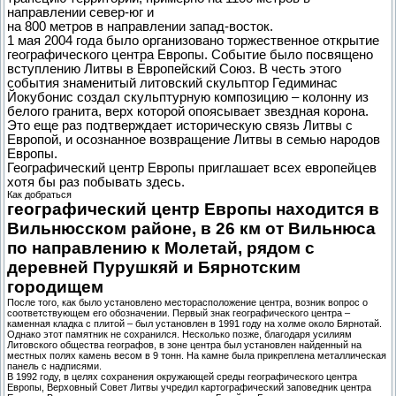
направлении север-юг и
на 800 метров в направлении запад-восток.
1 мая 2004 года было организовано торжественное открытие
географического центра Европы. Событие было посвящено
вступлению Литвы в Европейский Союз. В честь этого
события знаменитый литовский скульптор Гедиминас
Йокубонис создал скульптурную композицию – колонну из
белого гранита, верх которой опоясывает звездная корона.
Это еще раз подтверждает историческую связь Литвы с
Европой, и осознанное возвращение Литвы в семью народов
Европы.
Географический центр Европы приглашает всех европейцев
хотя бы раз побывать здесь.
Как добраться
географический центр Европы находится в
Вильнюсском районе, в 26 км от Вильнюса
по направлению к Молетай, рядом с
деревней Пурушкяй и Бярнотским
городищем
После того, как было установлено месторасположение центра, возник вопрос о
соответствующем его обозначении. Первый знак географического центра –
каменная кладка с плитой – был установлен в 1991 году на холме около Бярнотай.
Однако этот памятник не сохранился. Несколько позже, благодаря усилиям
Литовского общества географов, в зоне центра был установлен найденный на
местных полях камень весом в 9 тонн. На камне была прикреплена металлическая
панель с надписями.
В 1992 году, в целях сохранения окружающей среды географического центра
Европы, Верховный Совет Литвы учредил картографический заповедник центра