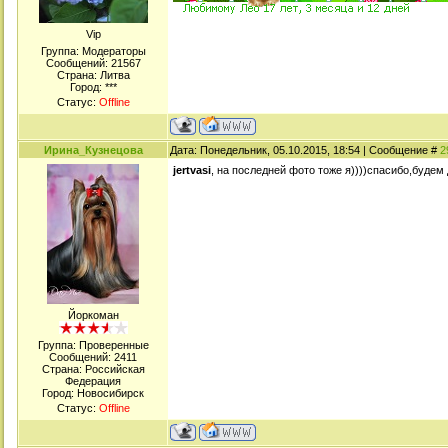
Viр
Группа: Модераторы
Сообщений:
21567
Страна: Литва
Город: ***
Статус:
Offline
Ирина_Кузнецова
Дата: Понедельник, 05.10.2015, 18:54 | Сообщение #
2
jertvasi
, на последней фото тоже я))))спасибо,буде
Йоркоман
Группа: Проверенные
Сообщений:
2411
Страна: Российская
Федерация
Город: Новосибирск
Статус:
Offline