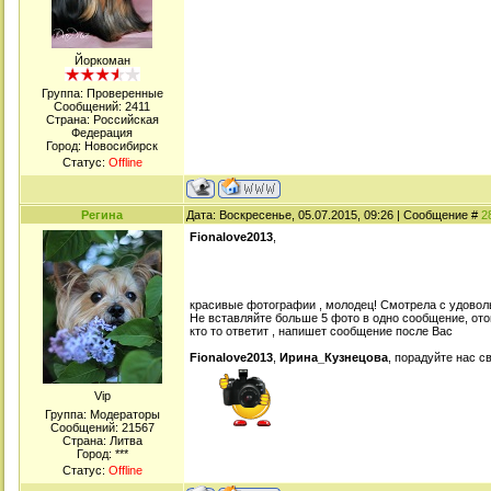
Йоркоман
Группа: Проверенные
Сообщений:
2411
Страна: Российская
Федерация
Город: Новосибирск
Статус:
Offline
Регина
Дата: Воскресенье, 05.07.2015, 09:26 | Сообщение #
2
Fionalove2013
,
красивые фотографии , молодец! Смотрела с удово
Не вставляйте больше 5 фото в одно сообщение, от
кто то ответит , напишет сообщение после Вас
Fionalove2013
,
Ирина_Кузнецова
, порадуйте нас 
Viр
Группа: Модераторы
Сообщений:
21567
Страна: Литва
Город: ***
Статус:
Offline