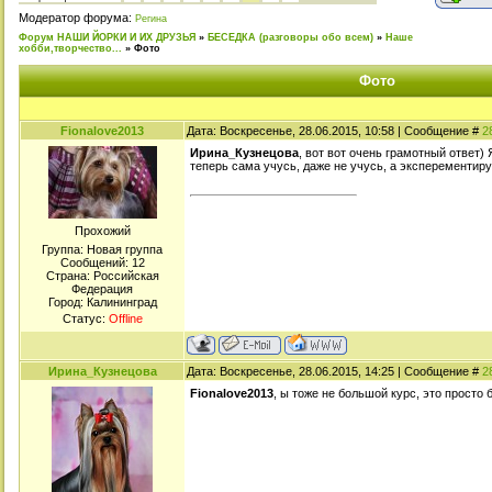
Модератор форума:
Регина
Форум НАШИ ЙОРКИ И ИХ ДРУЗЬЯ
»
БЕСЕДКА (разговоры обо всем)
»
Наше
хобби,творчество...
»
Фото
Фото
Fionalove2013
Дата: Воскресенье, 28.06.2015, 10:58 | Сообщение #
2
Ирина_Кузнецова
, вот вот очень грамотный ответ) 
теперь сама учусь, даже не учусь, а эксперементир
Прохожий
Группа: Новая группа
Сообщений:
12
Страна: Российская
Федерация
Город: Калининград
Статус:
Offline
Ирина_Кузнецова
Дата: Воскресенье, 28.06.2015, 14:25 | Сообщение #
2
Fionalove2013
, ы тоже не большой курс, это просто