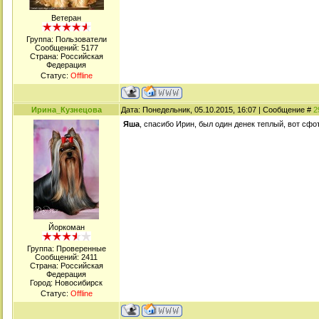
Ветеран
Группа: Пользователи
Сообщений:
5177
Страна: Российская
Федерация
Статус:
Offline
Ирина_Кузнецова
Дата: Понедельник, 05.10.2015, 16:07 | Сообщение #
2
Яша
, спасибо Ирин, был один денек теплый, вот сфот
Йоркоман
Группа: Проверенные
Сообщений:
2411
Страна: Российская
Федерация
Город: Новосибирск
Статус:
Offline