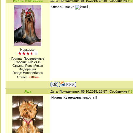
Ирина_Кузнецова
Дата: Понедельник, 05.10.2015, 14:36 | Сообщение #
2
OxanaL
, пасиб
Йоркоман
Группа: Проверенные
Сообщений:
2411
Страна: Российская
Федерация
Город: Новосибирск
Статус:
Offline
Яша
Дата: Понедельник, 05.10.2015, 15:57 | Сообщение #
2
Ирина_Кузнецова
, красота!!!