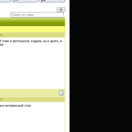
86
Я тоже в фотошколу ходила, но е долго, а
ую)
87
 был интересный этап