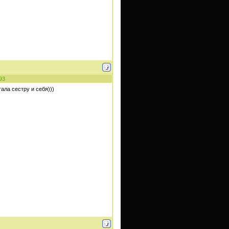
93
ала сестру и себя)))