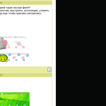
94
дней такая лесная фея!!!!
илотаж, выстроить экспозицию, уловить
да еще чтобы красиво смотрелись.
95