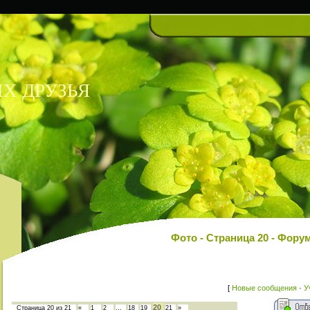
Х ДРУЗЬЯ
Фото - Страница 20 - Фо
[
Новые сообщения
·
У
20
Страница
20
из
21
«
1
2
…
18
19
21
»