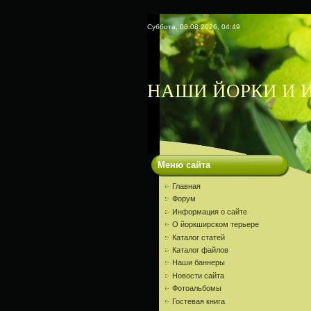
Суббота, 08.08.2026, 04:49
НАШИ ЙОРКИ И И
Меню сайта
Главная
Форум
Информация о сайте
О йоркширском терьере
Каталог статей
Каталог файлов
Наши баннеры
Новости сайта
Фотоальбомы
Гостевая книга