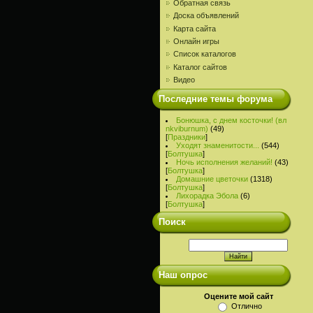
Обратная связь
Доска объявлений
Карта сайта
Онлайн игры
Список каталогов
Каталог сайтов
Видео
Последние темы форума
Бонюшка, с днем косточки! (вл
nkviburnum)
(49)
[
Праздники
]
Уходят знаменитости...
(544)
[
Болтушка
]
Ночь исполнения желаний!
(43)
[
Болтушка
]
Домашние цветочки
(1318)
[
Болтушка
]
Лихорадка Эбола
(6)
[
Болтушка
]
Поиск
Наш опрос
Оцените мой сайт
Отлично