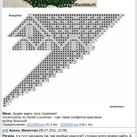
Мачо
, будем ждать твое творение!
посмотрела по твоей ссылочке --там такие салфетки красивые
выбор большой
Прикрепления:
8822809.jpg
·
2258383.jpg
(61.4 Kb)
(158.1 Kb)
[
24
]
Арина_Мачикова
[06.07.2011, 22:08]
Регина
, я в гугл заходила,так там вообще красота!!! столько всего можно найти. А