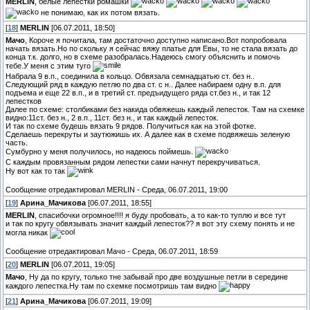
MERLIN
, белые лепестки ромашки
не понимаю, как их потом вязать.
[
18
]
MERLIN
[06.07.2011, 18:50]
Мачо
, Короче я почитала, там достаточно доступно написано.Вот попробовала
начать вязать.Но по скольку я сейчас вяжу платье для Евы, то не стала вязать до
конца т.к. долго, но в схеме разобралась.Надеюсь смогу объяснить и помочь
тебе.У меня с этим туго
Набрала 9 в.п., соединила в кольцо. Обвязала семнадцатью ст. без н..
Следующий ряд в каждую петлю по два ст. с н.. Далее набираем одну в.п. для
подъема и еще 22 в.п., и в третий ст. предъидущего ряда ст.без н., и так 12
лепестков
Далее по схеме: столбиками без накида обвяжешь каждый лепесток. Там на схемке
видно:11ст. без н., 2 в.п., 11ст. без н., и так каждый лепесток.
И так по схеме будешь вязать 9 рядов. Получиться как на этой фотке.
Сделаешь перекруты и заутюжишь их. А далее как в схеме подвяжешь зеленую
часть.
Сумбурно у меня получилось, но надеюсь поймешь.
С каждым провязанным рядом лепестки сами начнут перекручиваться.
Ну вот как то так
Сообщение отредактировал
MERLIN
-
Среда, 06.07.2011, 19:00
[
19
]
Арина_Мачикова
[06.07.2011, 18:55]
MERLIN
, спасибочки огромное!!!! я буду пробовать, а то как-то туплю и все тут
и так по кругу обвязывать значит каждый лепесток?? я вот эту схему понять и не
могла никак
Сообщение отредактировал
Мачо
-
Среда, 06.07.2011, 18:59
[
20
]
MERLIN
[06.07.2011, 19:05]
Мачо
, Ну да по кругу, только тне забывай про две воздушные петли в середине
каждого лепестка.Ну там по схемке посмотришь там видно
[
21
]
Арина_Мачикова
[06.07.2011, 19:09]