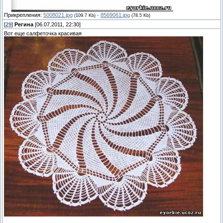
Прикрепления:
5008021.jpg
·
8569061.jpg
(109.7 Kb)
(78.5 Kb)
[
29
]
Регина
[06.07.2011, 22:30]
Вот еще салфеточка красивая