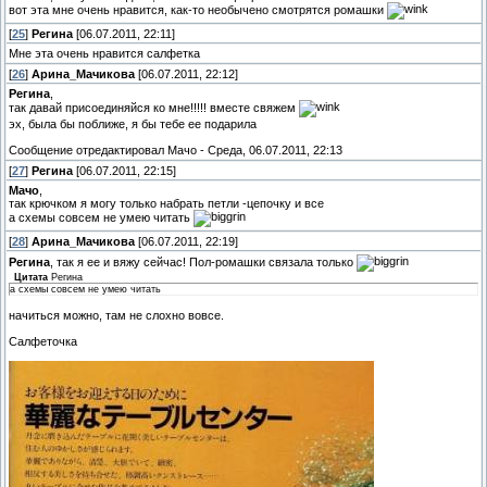
вот эта мне очень нравится, как-то необычено смотрятся ромашки
[
25
]
Регина
[06.07.2011, 22:11]
Мне эта очень нравится салфетка
[
26
]
Арина_Мачикова
[06.07.2011, 22:12]
Регина
,
так давай присоединяйся ко мне!!!!! вместе свяжем
эх, была бы поближе, я бы тебе ее подарила
Сообщение отредактировал
Мачо
-
Среда, 06.07.2011, 22:13
[
27
]
Регина
[06.07.2011, 22:15]
Мачо
,
так крючком я могу только набрать петли -цепочку и все
а схемы совсем не умею читать
[
28
]
Арина_Мачикова
[06.07.2011, 22:19]
Регина
, так я ее и вяжу сейчас! Пол-ромашки связала только
Цитата
Регина
а схемы совсем не умею читать
начиться можно, там не слохно вовсе.
Салфеточка