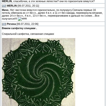
MERLIN
, спасибочки, а эти зеленые лепестки? они по горизонтале вяжутся?
[
22
]
MERLIN
[06.07.2011, 20:11]
Мачо
, Нет листочки вяжутся горизонтально, по полукругу.Связала первые 16
петель обвязала их ст без н., далее 4 в.п. и 11 ст без накида, перевернула вязание,
далее 14 ст без н., 4 в.п., 13 ст без н., переворачиваем и дальше по схеме....Все
получится!!!!
[
23
]
Регина
[06.07.2011, 22:06]
Вяжем салфетку спицами .
Спиральной салфетка, связанная спицами