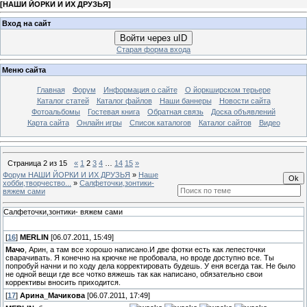
[
НАШИ ЙОРКИ И ИХ ДРУЗЬЯ
]
Вход на сайт
Войти через uID
Старая форма входа
Меню сайта
Главная
Форум
Информация о сайте
О йоркширском терьере
Каталог статей
Каталог файлов
Наши баннеры
Новости сайта
Фотоальбомы
Гостевая книга
Обратная связь
Доска объявлений
Карта сайта
Онлайн игры
Список каталогов
Каталог сайтов
Видео
Страница
2
из
15
«
1
2
3
4
…
14
15
»
Форум НАШИ ЙОРКИ И ИХ ДРУЗЬЯ
»
Наше
хобби,творчество...
»
Салфеточки,зонтики-
вяжем сами
Салфеточки,зонтики- вяжем сами
[
16
]
MERLIN
[06.07.2011, 15:49]
Мачо
, Арин, а там все хорошо написано.И две фотки есть как лепесточки
сварачивать. Я конечно на крючке не пробовала, но вроде доступно все. Ты
попробуй начни и по ходу дела корректировать будешь. У еня всегда так. Не было
не одной вещи где все чотко вяжешь так как написано, обязательно свои
коррективы вносить приходится.
[
17
]
Арина_Мачикова
[06.07.2011, 17:49]