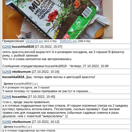
Прикрепления:
0316339.jpg
·
3585041.jpg
(412.4 Kb)
(399.9 Kb)
[
1242
]
kuzashka5818
[27.10.2022, 15:07]
опять красота весной вырастет! А я розмарин посадила, аж 3 горшка! В фокаччу
режу, с рыбкой запекаю
Что-то я снова непонятно как авторизовалась
Сообщение отредактировал
kuzashka5818
-
Четверг, 27.10.2022, 15:08
[
1243
]
nkviburnum
[27.10.2022, 15:16]
kuzashka5818
, Даа, теперь ждём весны и цветущей красоты!
Цитата
kuzashka5818
(
)
А я розмарин посадила, аж 3 горшка!
У меня почему-то травки-приправки не растут в горшках....
[
1244
]
kuzashka
[27.10.2022, 15:45]
тээк-с, вроде зашла правильно
а я готовые подрощенные кустики отжала. И горшки огромные (литра на 2 каждому
кустику) пришлось использовать. Посмотрим, сколько проживут. Еще мелкие
травки сею для поедания как микрозелень (обычные садовые семена в разы
дешевле, чем с пометкой "микрозелень" :))
[
1245
]
nkviburnum
[27.10.2022, 16:12]
Цитата
kuzashka
(
)
а я готовые подрощенные кустики отжала.