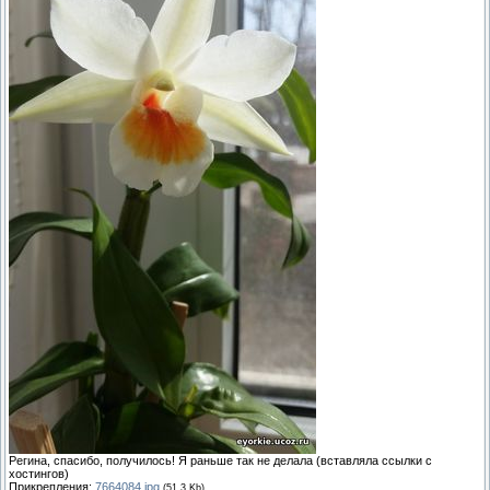
Регина, спасибо, получилось! Я раньше так не делала (вставляла ссылки с
хостингов)
Прикрепления:
7664084.jpg
(51.3 Kb)