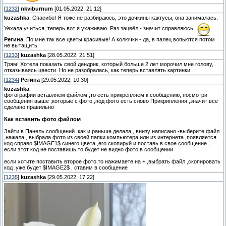
[
1232
]
nkviburnum
[01.05.2022, 21:12]
kuzashka
, Спасибо! Я тоже не разбираюсь, это дочкины кактусы, она занималась.
Уехала учиться, теперь вот я ухаживаю. Раз зацвёл - значит справляюсь
Регина
, По мне так все цветы красивые! А колючки - да, в палец вопьются потом
не вытащить.
[
1233
]
kuzashka
[28.05.2022, 21:51]
Трям! Хотела показать свой дендрик, который больше 2 лет морочил мне голову,
отказываясь цвести. Но не разобралась, как теперь вставлять картинки.
[
1234
]
Регина
[29.05.2022, 10:30]
kuzashka
,
фотографии вставляем файлом ,то есть прикрепляем к сообщению, посмотри
сообщения выше ,которые с фото ,под фото есть слово Прикрипления ,значит все
сделано правильно
Как вставить фото файлом
Зайти в Панель сообщений ,как и раньше делала , внизу написано -выберите файл
,нажала , выбрала фото из своей папки компьютера или из интернета ,появляется
код справо $IMAGE1$ синего цвета ,его скопируй и поставь в свое сообщение ,
если этот код не поставишь,то будет не видно фото в сообщении
если хотите поставить второе фото,то нажимаете на + ,выбрать файл ,скопировать
код ,уже будет $IMAGE2$ , ставим в сообщение
[
1235
]
kuzashka
[29.05.2022, 17:22]