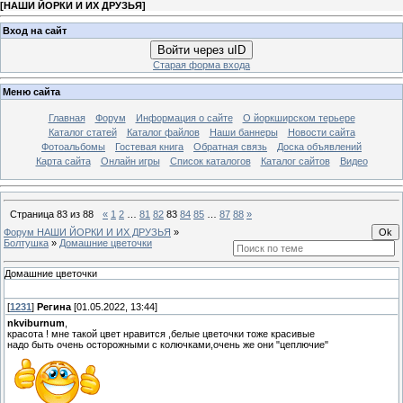
[
НАШИ ЙОРКИ И ИХ ДРУЗЬЯ
]
Вход на сайт
Войти через uID
Старая форма входа
Меню сайта
Главная
Форум
Информация о сайте
О йоркширском терьере
Каталог статей
Каталог файлов
Наши баннеры
Новости сайта
Фотоальбомы
Гостевая книга
Обратная связь
Доска объявлений
Карта сайта
Онлайн игры
Список каталогов
Каталог сайтов
Видео
Страница
83
из
88
«
1
2
…
81
82
83
84
85
…
87
88
»
Форум НАШИ ЙОРКИ И ИХ ДРУЗЬЯ
»
Болтушка
»
Домашние цветочки
Домашние цветочки
[
1231
]
Регина
[01.05.2022, 13:44]
nkviburnum
,
красота ! мне такой цвет нравится ,белые цветочки тоже красивые
надо быть очень осторожными с колючками,очень же они "цеплючие"