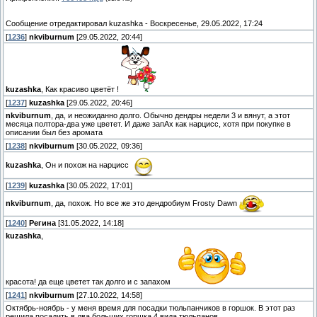
Сообщение отредактировал
kuzashka
-
Воскресенье, 29.05.2022, 17:24
[
1236
]
nkviburnum
[29.05.2022, 20:44]
kuzashka
, Как красиво цветёт !
[
1237
]
kuzashka
[29.05.2022, 20:46]
nkviburnum
, да, и неожиданно долго. Обычно дендры недели 3 и вянут, а этот
месяца полтора-два уже цветет. И даже запАх как нарцисс, хотя при покупке в
описании был без аромата
[
1238
]
nkviburnum
[30.05.2022, 09:36]
kuzashka
, Он и похож на нарцисс
[
1239
]
kuzashka
[30.05.2022, 17:01]
nkviburnum
, да, похож. Но все же это дендробиум Frosty Dawn
[
1240
]
Регина
[31.05.2022, 14:18]
kuzashka
,
красота! да еще цветет так долго и с запахом
[
1241
]
nkviburnum
[27.10.2022, 14:58]
Октябрь-ноябрь - у меня время для посадки тюльпанчиков в горшок. В этот раз
решила посадить в два больших горшка 4 вида тюльпанов.