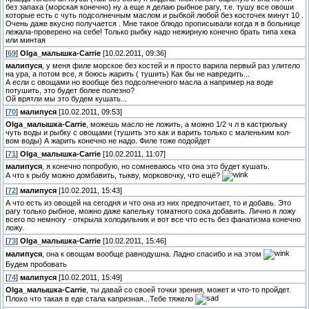
без запаха (морская конечно) ну а еще я делаю рыбное рагу, т.е. тушу все овоши
которые есть с чуть подсолнечным маслом и рыбкой любой без косточек минут 10 .
Очень даже вкусно получается . Мне такое блюдо прописывали когда я в больнице
лежала-проверено на себе! Только рыбку надо нежирную конечно брать типа хека
или минтая
[
69
]
Olga_малышка-Carrie
[10.02.2011, 09:36]
малипуся
, у меня филе морское без костей и я просто варила первый раз улитело
на ура, а потом все, я боюсь жарить ( тушить) Как бы не навредить...
А если с овощами но вообще без подсолнечного масла а например на воде
потушить, это будет более полезно?
Ой врятли мы это будем кушать...
[
70
]
малипуся
[10.02.2011, 09:53]
Olga_малышка-Carrie
, можешь масло не ложить, а можно 1/2 ч л в кастрюльку
чуть воды и рыбку с овощами (тушить это как и варить только с маленьким кол-
вом воды) А жарить конечно не надо. Филе тоже подойдет
[
71
]
Olga_малышка-Carrie
[10.02.2011, 11:07]
малипуся
, я конечно попробую, но сомневаюсь что она это будет кушать.
А что к рыбу можно домбавить, тыкву, морковочку, что ещё?
[
72
]
малипуся
[10.02.2011, 15:43]
А что есть из овощей на сегодня и что она из них предпочитает, то и добавь. Это
рагу только рыбное, можно даже капельку томатного сока добавить. Лично я ложу
всего по немногу - открыла холодильник и вот все что есть без фанатизма конечно
ложу.
[
73
]
Olga_малышка-Carrie
[10.02.2011, 15:46]
малипуся
, она к овощам вообще равнодушна. Ладно спасибо и на этом
Будем пробовать
[
74
]
малипуся
[10.02.2011, 15:49]
Olga_малышка-Carrie
, ты давай со своей точки зрения, может и что-то пройдет.
Плохо что такая в еде стала капризная...Тебе тяжело