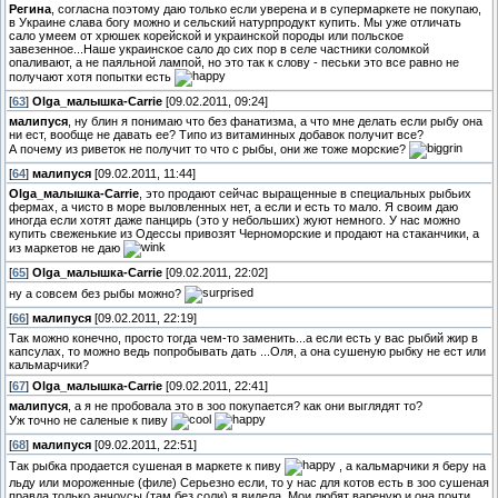
Регина
, согласна поэтому даю только если уверена и в супермаркете не покупаю,
в Украине слава богу можно и сельский натурпродукт купить. Мы уже отличать
сало умеем от хрюшек корейской и украинской породы или польское
завезенное...Наше украинское сало до сих пор в селе частники соломкой
опаливают, а не паяльной лампой, но это так к слову - песьки это все равно не
получают хотя попытки есть
[
63
]
Olga_малышка-Carrie
[09.02.2011, 09:24]
малипуся
, ну блин я понимаю что без фанатизма, а что мне делать если рыбу она
ни ест, вообще не давать ее? Типо из витаминных добавок получит все?
А почему из риветок не получит то что с рыбы, они же тоже морские?
[
64
]
малипуся
[09.02.2011, 11:44]
Olga_малышка-Carrie
, это продают сейчас выращенные в специальных рыбьих
фермах, а чисто в море выловленных нет, а если и есть то мало. Я своим даю
иногда если хотят даже панцирь (это у небольших) жуют немного. У нас можно
купить свеженькие из Одессы привозят Черноморские и продают на стаканчики, а
из маркетов не даю
[
65
]
Olga_малышка-Carrie
[09.02.2011, 22:02]
ну а совсем без рыбы можно?
[
66
]
малипуся
[09.02.2011, 22:19]
Так можно конечно, просто тогда чем-то заменить...а если есть у вас рыбий жир в
капсулах, то можно ведь попробывать дать ...Оля, а она сушеную рыбку не ест или
кальмарчики?
[
67
]
Olga_малышка-Carrie
[09.02.2011, 22:41]
малипуся
, а я не пробовала это в зоо покупается? как они выглядят то?
Уж точно не саленые к пиву
[
68
]
малипуся
[09.02.2011, 22:51]
Так рыбка продается сушеная в маркете к пиву
, а кальмарчики я беру на
льду или мороженные (филе) Серьезно если, то у нас для котов есть в зоо сушеная
правда только анчоусы (там без соли) я видела. Мои любят вареную и она почти