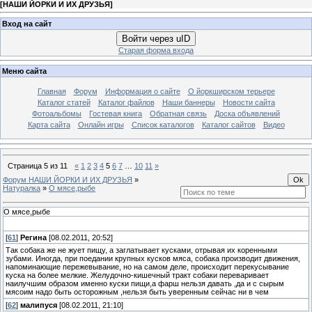
[
НАШИ ЙОРКИ И ИХ ДРУЗЬЯ
]
Вход на сайт
Войти через uID
Старая форма входа
Меню сайта
Главная
Форум
Информация о сайте
О йоркширском терьере
Каталог статей
Каталог файлов
Наши баннеры
Новости сайта
Фотоальбомы
Гостевая книга
Обратная связь
Доска объявлений
Карта сайта
Онлайн игры
Список каталогов
Каталог сайтов
Видео
Страница
5
из
11
«
1
2
3
4
5
6
7
…
10
11
»
Форум НАШИ ЙОРКИ И ИХ ДРУЗЬЯ
»
Натуралка
»
О мясе,рыбе
О мясе,рыбе
[
61
]
Регина
[08.02.2011, 20:52]
Так собака же не жует пищу, а заглатывает кусками, отрывая их коренными
зубами. Иногда, при поедании крупных кусков мяса, собака производит движения,
напоминающие пережевывание, но на самом деле, происходит перекусывание
куска на более мелкие. Желудочно-кишечный тракт собаки переваривает
наилучшим образом именно куски пищи,а фарш нельзя давать ,да и с сырым
мясоим надо быть осторожным ,нельзя быть уверенным сейчас ни в чем
[
62
]
малипуся
[08.02.2011, 21:10]