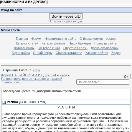
[
НАШИ ЙОРКИ И ИХ ДРУЗЬЯ
]
Вход на сайт
Войти через uID
Старая форма входа
Меню сайта
Главная
Форум
Информация о сайте
О йоркширском терьере
Каталог статей
Каталог файлов
Наши баннеры
Новости сайта
Фотоальбомы
Гостевая книга
Обратная связь
Доска объявлений
Карта сайта
Онлайн игры
Список каталогов
Каталог сайтов
Видео
Страница
1
из
3
1
2
3
»
Форум НАШИ ЙОРКИ И ИХ ДРУЗЬЯ
»
Уход
»
Гололед:соль,реагенты,аллергия,зимний
травматизм...
Гололед:соль,реагенты,аллергия,зимний травматизм...
[
1
]
Регина
[14.01.2009, 17:04]
РЕАГЕНТЫ
В последнее время городские улицы посыпают специальными реагентами для
лучшего таяния снега, а подушечки собачьих лап, нежная кожа межпальцевых
складок реагируют на реагенты образованием дерматитов, трещин.... Обязательно
защищайте лапки своего питомца,не пренебрегайте - это могут быть защитные
воски для лап, обувь, и даже просто тщательная влажная обработка после прогулки
,учитывая частоту мытья, используйте специальные шампуни для лап, они хорошо