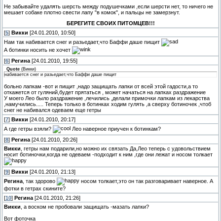
Не забывайте удалять шерсть между подушечками ,если шерсти нет, то ничего не
мешает собаке плотно свести лапу "в комок", и пальцы не замерзнут.
БЕРЕГИТЕ СВОИХ ПИТОМЦЕВ!!!
[
5
]
Викки
[24.01.2010, 10:50]
Нам так набивается снег и разьедает,что Баффи даше пищит
А ботинки носить не хочет
[
6
]
Регина
[24.01.2010, 19:55]
Quote
(
Викки
)
набивается снег и разьедает,что Баффи даше пищит
больно лапкам -вот и пищит ,надо защищать лапки от всей этой гадости,а то
откажется от гуляний,будет прятаться , может начаться на лапках раздражение
У моего Лео было раздражение ,лечились ,делали примочки лапкам из лекарства
,намучились..... Теперь только в ботинках ходим гулять ,а сверху ботиночек ,чтоб
снег не набивался одеваем еще гетры
[
7
]
Викки
[24.01.2010, 20:17]
А где гетры взяли?
Лео наверное приучен к ботинкам?
[
8
]
Регина
[24.01.2010, 20:26]
Викки
, гетры нам подарили,но можно их связать Да,Лео теперь с удовольствием
носит ботиночки,когда не одеваем -подходит к ним ,где они лежат и носом толкает
[
9
]
Викки
[24.01.2010, 21:13]
Регина
, так здорово
носом толкает,это он так разговаривает наверное. А
фотки в гетрах скините?
[
10
]
Регина
[24.01.2010, 21:26]
Викки
, а воском не пробовали защищать -мазать лапки?
Вот фоточка