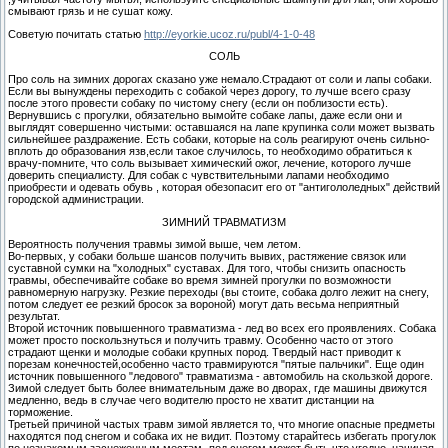
смывают грязь и не сушат кожу.
Советую почитать статью
http://eyorkie.ucoz.ru/publ/4-1-0-48
CОЛЬ
Про соль на зимних дорогах сказано уже немало.Страдают от соли и лапы собаки.
Если вы вынуждены переходить с собакой через дорогу, то лучше всего сразу
после этого провести собаку по чистому снегу (если он поблизости есть).
Вернувшись с прогулки, обязательно вымойте собаке лапы, даже если они и
выглядят совершенно чистыми: оставшаяся на лапе крупинка соли может вызвать
сильнейшее раздражение. Есть собаки, которые на соль реагируют очень сильно-
вплоть до образования язв,если такое случилось, то необходимо обратиться к
врачу-помните, что соль вызывает химический ожог, лечение, которого лучше
доверить специалисту. Для собак с чувствительными лапами необходимо
приобрести и одевать обувь , которая обезопасит его от "антигололедных" действий
городской администрации.
ЗИМНИЙ ТРАВМАТИЗМ
Вероятность получения травмы зимой выше, чем летом.
Во-первых, у собаки больше шансов получить вывих, растяжение связок или
суставной сумки на "холодных" суставах. Для того, чтобы снизить опасность
травмы, обеспечивайте собаке во время зимней прогулки по возможности
равномерную нагрузку. Резкие переходы (вы стоите, собака долго лежит на снегу,
потом следует ее резкий бросок за вороной) могут дать весьма неприятный
результат.
Второй источник повышенного травматизма - лед во всех его проявлениях. Собака
может просто поскользнуться и получить травму. Особенно часто от этого
страдают щенки и молодые собаки крупных пород. Твердый наст приводит к
порезам конечностей,особенно часто травмируются "пятые пальчики". Еще один
источник повышенного "ледового" травматизма - автомобиль на скользкой дороге.
Зимой следует быть более внимательным даже во дворах, где машины движутся
медленно, ведь в случае чего водителю просто не хватит дистанции на
торможение.
Третьей причиной частых травм зимой является то, что многие опасные предметы
находятся под снегом и собака их не видит. Поэтому старайтесь избегать прогулок