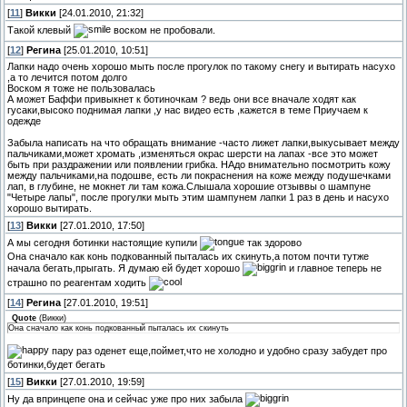
[
11
]
Викки
[24.01.2010, 21:32]
Такой клевый
воском не пробовали.
[
12
]
Регина
[25.01.2010, 10:51]
Лапки надо очень хорошо мыть после прогулок по такому снегу и вытирать насухо
,а то лечится потом долго
Воском я тоже не пользовалась
А может Баффи привыкнет к ботиночкам ? ведь они все вначале ходят как
гусаки,высоко поднимая лапки ,у нас видео есть ,кажется в теме Приучаем к
одежде
Забыла написать на что обращать внимание -часто лижет лапки,выкусывает между
пальчиками,может хромать ,изменяться окрас шерсти на лапах -все это может
быть при раздражении или появлении грибка. НАдо внимательно посмотрить кожу
между пальчиками,на подошве, есть ли покраснения на коже между подушечками
лап, в глубине, не мокнет ли там кожа.Слышала хорошие отзыввы о шампуне
"Четыре лапы", после прогулки мыть этим шампунем лапки 1 раз в день и насухо
хорошо вытирать.
[
13
]
Викки
[27.01.2010, 17:50]
А мы сегодня ботинки настоящие купили
так здорово
Она сначало как конь подкованный пыталась их скинуть,а потом почти тутже
начала бегать,прыгать. Я думаю ей будет хорошо
и главное теперь не
страшно по реагентам ходить
[
14
]
Регина
[27.01.2010, 19:51]
Quote
(
Викки
)
Она сначало как конь подкованный пыталась их скинуть
пару раз оденет еще,поймет,что не холодно и удобно сразу забудет про
ботинки,будет бегать
[
15
]
Викки
[27.01.2010, 19:59]
Ну да впринцепе она и сейчас уже про них забыла