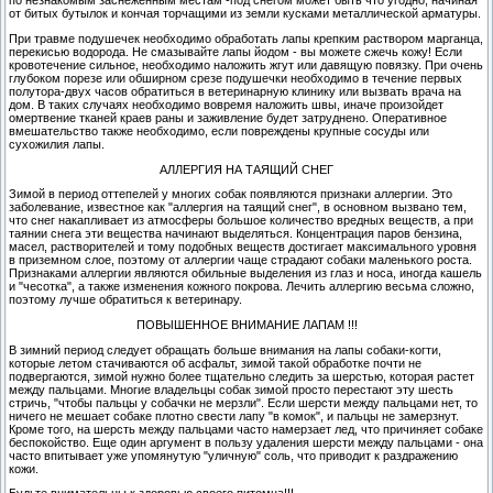
по незнакомым заснеженным местам -под снегом может быть что угодно, начиная
от битых бутылок и кончая торчащими из земли кусками металлической арматуры.
При травме подушечек необходимо обработать лапы крепким раствором марганца,
перекисью водорода. Не смазывайте лапы йодом - вы можете сжечь кожу! Если
кровотечение сильное, необходимо наложить жгут или давящую повязку. При очень
глубоком порезе или обширном срезе подушечки необходимо в течение первых
полутора-двух часов обратиться в ветеринарную клинику или вызвать врача на
дом. В таких случаях необходимо вовремя наложить швы, иначе произойдет
омертвение тканей краев раны и заживление будет затруднено. Оперативное
вмешательство также необходимо, если повреждены крупные сосуды или
сухожилия лапы.
АЛЛЕРГИЯ НА ТАЯЩИЙ СНЕГ
Зимой в период оттепелей у многих собак появляются признаки аллергии. Это
заболевание, известное как "аллергия на таящий снег", в основном вызвано тем,
что снег накапливает из атмосферы большое количество вредных веществ, а при
таянии снега эти вещества начинают выделяться. Концентрация паров бензина,
масел, растворителей и тому подобных веществ достигает максимального уровня
в приземном слое, поэтому от аллергии чаще страдают собаки маленького роста.
Признаками аллергии являются обильные выделения из глаз и носа, иногда кашель
и "чесотка", а также изменения кожного покрова. Лечить аллергию весьма сложно,
поэтому лучше обратиться к ветеринару.
ПОВЫШЕННОЕ ВНИМАНИЕ ЛАПАМ !!!
В зимний период следует обращать больше внимания на лапы собаки-когти,
которые летом стачиваются об асфальт, зимой такой обработке почти не
подвергаются, зимой нужно более тщательно следить за шерстью, которая растет
между пальцами. Многие владельцы собак зимой просто перестают эту шесть
стричь, "чтобы пальцы у собачки не мерзли". Если шерсти между пальцами нет, то
ничего не мешает собаке плотно свести лапу "в комок", и пальцы не замерзнут.
Кроме того, на шерсть между пальцами часто намерзает лед, что причиняет собаке
беспокойство. Еще один аргумент в пользу удаления шерсти между пальцами - она
часто впитывает уже упомянутую "уличную" соль, что приводит к раздражению
кожи.