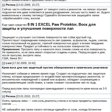
Будьте внимательны к здоровью своего питомца!!!
[
2
]
Регина
[14.02.2009, 15:27]
Сейчас часто собачки страдают от таящего снега и реагентов -на лапках опухают
подушечки или даже появляются ранки,раздражение ,песька часто лижет их ,будьте
внимательны к своему питомцу! Одевайте ботиночки или защищайте лапки
-обрабатывайте спец. воском.
8 IN 1 EXCEL Paw Protektor, Воск для
Еще одно средство
защиты и улучшения поверхности лап
Защищает и улучшает состояние поверхности лап собак круглый год.
Препятствует повреждению поверхности лап гравием, асфальтом, льдом, снегом,
солью посыпанной на дорогах, горячей поверхностью дорог и всеми твердыми
поверхностями. Придает устойчивость на скользских поверхностях.
Применение:
Протрите лапу и нанесите воск тонким слоем на всю поверхность.
Не применять, если лапа имеет открытые ссадины и раны. Перед входом в дом,
после прогулки, вытрите лапы.
США, банка 50 г
[
3
]
Lusi
[17.02.2009, 10:42]
Крем воск для лап защитный против обморожения и химических реактивов
Назначают собакам в зимнее время года. Создает на подушечках лап защитную
пленку, которая предохраняет от воздействия противогололедных реагентов, от
механических повреждений о гравий или асфальт, обладает согревающим и
ранозаживляющим свойствами, а также снижает скольжение лап по льду.
Перед выгулом лапы поочередно прикладывают к поверхности крем-воска на 3-5
секунд
[
4
]
Регина
[23.01.2010, 15:27]
Опять пришла зима --- снег,соль,реагенты,стекла и острые предметы присыпаны
снегом .......
НЕ забывайте про лапки своего питомца-одевайте от соли, холода ботиночки