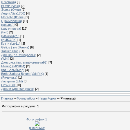
(Ежевика)
[3]
БОНИ (viski)
[2]
Эрика (Окси)
[2]
Леди (Alisa1780)
[4]
Marselle (Юлия)
[2]
(Дюймовочка)
[11]
(цезарь)
[0]
(zaya-masya)
[16]
(keti)
[2]
(Максимус )
[1]
(НИКОЛЬ)
[1]
Кэтти (Lu-Lu)
[3]
Gelios ( вл. Жанна)
[6]
Хатико (Кос)
[1]
Денька (вл. tatusja2014)
[2]
(Wiki)
[2]
Джессика (вл. annakoreneva92)
[7]
Микки) (МИККИ)
[2]
(вл. БелыйМёд)
[4]
Биби Забава Бузия (ValdRIX)
[1]
(Риченька)
[1]
Лазурита (Lillit)
[0]
Оззи (Lillit)
[0]
Дони и Френзис (tuzik)
[2]
Главная
»
Фотоальбом
»
Наши йорки
» (Риченька)
Фотографий в разделе
:
1
Фотография 1
(Риченька)