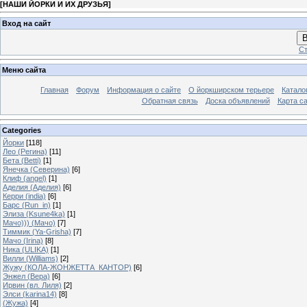
[
НАШИ ЙОРКИ И ИХ ДРУЗЬЯ
]
Вход на сайт
В
Ст
Меню сайта
Главная
Форум
Информация о сайте
О йоркширском терьере
Катало
Обратная связь
Доска объявлений
Карта с
Categories
Йорки
[118]
Лео (Регина)
[11]
Бета (Betti)
[1]
Янечка (Северина)
[6]
Клиф (angel)
[1]
Аделия (Аделия)
[6]
Керри (india)
[6]
Барс (Run_in)
[1]
Элиза (Ksune4ka)
[1]
Мачо))) (Мачо)
[7]
Тиммик (Ya-Grisha)
[7]
Мачо (Irina)
[8]
Ника (ULIKA)
[1]
Вилли (Williams)
[2]
Жужу (КОЛА-ЖОНЖЕТТА_КАНТОР)
[6]
Энжел (Вера)
[6]
Ирвин (вл. Лиля)
[2]
Элси (karina14)
[8]
(Жужа)
[4]