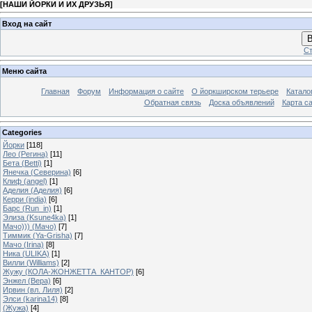
[
НАШИ ЙОРКИ И ИХ ДРУЗЬЯ
]
Вход на сайт
В
Ст
Меню сайта
Главная
Форум
Информация о сайте
О йоркширском терьере
Катало
Обратная связь
Доска объявлений
Карта с
Categories
Йорки
[118]
Лео (Регина)
[11]
Бета (Betti)
[1]
Янечка (Северина)
[6]
Клиф (angel)
[1]
Аделия (Аделия)
[6]
Керри (india)
[6]
Барс (Run_in)
[1]
Элиза (Ksune4ka)
[1]
Мачо))) (Мачо)
[7]
Тиммик (Ya-Grisha)
[7]
Мачо (Irina)
[8]
Ника (ULIKA)
[1]
Вилли (Williams)
[2]
Жужу (КОЛА-ЖОНЖЕТТА_КАНТОР)
[6]
Энжел (Вера)
[6]
Ирвин (вл. Лиля)
[2]
Элси (karina14)
[8]
(Жужа)
[4]