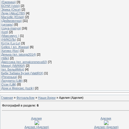
(Ежевика)
[3]
БОНИ (viski)
[2]
Эрика (Окси)
[2]
Леди (Alisa1780)
[4]
Marselle (Юлия)
[2]
(Дюймовочка)
[11]
(цезарь)
[0]
(zaya-masya)
[16]
(keti)
[2]
(Максимус )
[1]
(НИКОЛЬ)
[1]
Кэтти (Lu-Lu)
[3]
Gelios ( вл. Жанна)
[6]
Хатико (Кос)
[1]
Денька (вл. tatusja2014)
[2]
(Wiki)
[2]
Джессика (вл. annakoreneva92)
[7]
Микки) (МИККИ)
[2]
(вл. БелыйМёд)
[4]
Биби Забава Бузия (ValdRIX)
[1]
(Риченька)
[1]
Лазурита (Lillit)
[0]
Оззи (Lillit)
[0]
Дони и Френзис (tuzik)
[2]
Главная
»
Фотоальбом
»
Наши йорки
» Аделия (Аделия)
Фотографий в разделе
:
6
Аделия
Аделия
Аделия (Аделия)
Аделия (Аделия)