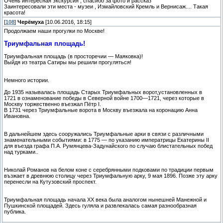
Очень интересная экскурсия , спасибо за фото и рассказ
Заинтересовали эти места - музеи , Измайловский Кремль и Вернисаж.... Такая
красота!
[
108
]
Черёмуха
[10.06.2016, 18:15]
Продолжаем наши прогулки по Москве!
Триумфальная площадь!
Триумфальная площадь (в просторечии — Маяковка)!
Выйдя из театра Сатиры мы решили прогуляться!
Немного истории.
До 1935 называлась площадь Старых Триумфальных ворот,установленных в
1721 в ознаменование победы в Северной войне 1700—1721, через которые в
Москву торжественно въезжал Пётр I.
В 1731 через Триумфальные ворота в Москву въезжала на коронацию Анна
Ивановна.
В дальнейшем здесь сооружались Триумфальные арки в связи с различными
знаменательными событиями: в 1775 — по указанию императрицы Екатерины II
для въезда графа П.А. Румянцева-Задунайского по случаю блистательных побед
над турками..
Николай Романов на белом коне с серебрянными подковами по традиции первым
възжает в древнюю столицу через Триумфальную арку, 9 мая 1896. Позже эту арку
перенесли на Кутузовский проспект.
Триумфальная площадь начала ХХ века была аналогом нынешней Манежной и
Пушкинской площадей. Здесь гуляла и развлекалась самая разнообразная
публика.