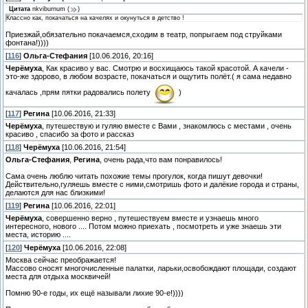
Цитата
nkviburnum
(
)
Классно как, покачаться на качелях и окунуться в детство !
Приезжай,обязательно покачаемся,сходим в театр, попрыгаем под струйками
фонтана!))))
[
116
]
Ольга-Стефания
[10.06.2016, 20:16]
Черёмуха
, Как красиво у вас. Смотрю и восхищаюсь такой красотой. А качели -
это-же здорово, в любом возрасте, покачаться и ощутить полёт.( я сама недавно
качалась ,прям пятки радовались полету
)
[
117
]
Регина
[10.06.2016, 21:33]
Черёмуха
, путешествую и гуляю вместе с Вами , знакомлюсь с местами , очень
красиво , спасибо за фото и рассказ
[
118
]
Черёмуха
[10.06.2016, 21:54]
Ольга-Стефания
,
Регина
, очень рада,что вам понравилось!
Сама очень люблю читать похожие темы прогулок, когда пишут девочки!
Действительно,гуляешь вместе с ними,смотришь фото и далёкие города и страны,
делаются для нас близкими!
[
119
]
Регина
[10.06.2016, 22:01]
Черёмуха
, совершенно верно , путешествуем вместе и узнаешь много
интересного, нового .... Потом можно приехать , посмотреть и уже знаешь эти
места, историю ....
[
120
]
Черёмуха
[10.06.2016, 22:08]
Москва сейчас преображается!
Массово сносят многочисленные палатки, ларьки,освобождают площади, создают
места для отдыха москвичей!
Помню 90-е годы, их ещё называли лихие 90-е!))))