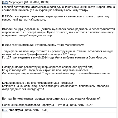
[
109
]
Черёмуха
[10.06.2016, 18:28]
Главной достопримечательностью площади был без сомнения Театр Шарля Омона,
составлявший сильную конкуренцию самому Большому театру.
В 1930-х это здание радикально перестроили в сталинском стиле и отдали под
концертный зал им.Чайковского.
Второй Госцирк (первый на Цветном бульваре) позже радикально перестраивается
и превращается в театр Сатиры. Купол от цирка, так и остался в неизменном виде
и украшает театр Сатиры до сих пор.
В 1958 году на площади установили памятник Маяковскому!
Триумфальная площадь готовится к реконструкции, и Собянин объявляет конкурс
на лучший проект Триумфальной площади в 2013 году.
Из 127 претендентов весной 2014 года была выбрана компания Buro Moscow.
Площадь после реконструкции приобретает совершено другой вид!
Ко дню города 2015 года реконструкция площади заканчивается!
Фишкой отреставрированной Триумфальной площади стали необычные качели.
Качели широкие и на них помещается два человека!
Качаются на качелях люди абсолютно разного возраста, пенсионеры, молодёжь,
люди средних лет, иногда дети!
Вот так Триумфальная площадь превратилась в зону отдыха Москвичей!
Сообщение отредактировал
Черёмуха
-
Пятница, 10.06.2016, 18:29
[
110
]
Черёмуха
[10.06.2016, 18:36]