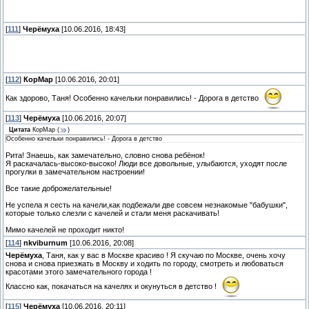
[
111
]
Черёмуха
[10.06.2016, 18:43]
[
112
]
КорМар
[10.06.2016, 20:01]
Как здорово, Таня! Особенно качельки понравились! - Дорога в детство
[
113
]
Черёмуха
[10.06.2016, 20:07]
Цитата
КорМар
(
)
Особенно качельки понравились! - Дорога в детство
Рита! Знаешь, как замечательно, словно снова ребёнок!
Я раскачалась-высоко-высоко! Люди все довольные, улыбаются, уходят после
прогулки в замечательном настроении!
Все такие доброжелательные!
Не успела я сесть на качели,как подбежали две совсем незнакомые "бабушки",
которые только слезли с качелей и стали меня раскачивать!
Мимо качелей не проходит никто!
[
114
]
nkviburnum
[10.06.2016, 20:08]
Черёмуха
, Таня, как у вас в Москве красиво ! Я скучаю по Москве, очень хочу
снова и снова приезжать в Москву и ходить по городу, смотреть и любоваться
красотами этого замечательного города !
Классно как, покачаться на качелях и окунуться в детство !
[
115
]
Черёмуха
[10.06.2016, 20:11]