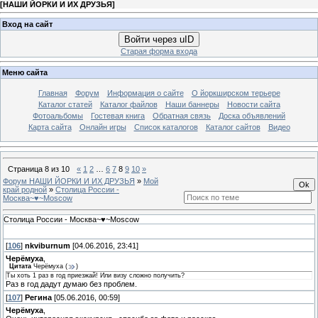
[
НАШИ ЙОРКИ И ИХ ДРУЗЬЯ
]
Вход на сайт
Войти через uID
Старая форма входа
Меню сайта
Главная
Форум
Информация о сайте
О йоркширском терьере
Каталог статей
Каталог файлов
Наши баннеры
Новости сайта
Фотоальбомы
Гостевая книга
Обратная связь
Доска объявлений
Карта сайта
Онлайн игры
Список каталогов
Каталог сайтов
Видео
Страница
8
из
10
«
1
2
…
6
7
8
9
10
»
Форум НАШИ ЙОРКИ И ИХ ДРУЗЬЯ
»
Мой
край родной
»
Столица России -
Москва~♥~Moscow
Столица России - Москва~♥~Moscow
[
106
]
nkviburnum
[04.06.2016, 23:41]
Черёмуха
,
Цитата
Черёмуха
(
)
Ты хоть 1 раз в год приезжай! Или визу сложно получить?
Раз в год дадут думаю без проблем.
[
107
]
Регина
[05.06.2016, 00:59]
Черёмуха
,