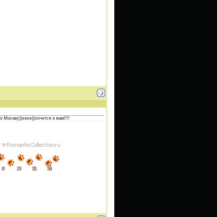
о Москву))хехе))хочется к вам!!!!