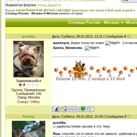
Модератор форума:
,
Регина
ДашаСпб
Форум НАШИ ЙОРКИ И ИХ ДРУЗЬЯ
»
БЕСЕДКА (разговоры обо всем)
»
Мой край родной
»
Столица России - Москва~♥~Moscow
(немного истории)
Столица России - Москва~♥~Mosc
postilka
Дата: Суббота, 28.01.2012, 12:11 | Сообщение #
16
малипуся
, йорки точно не знают
. Согласна
Арина_Мачикова
,
Задержавшийся
Группа: Проверенные
Сообщений:
145
Город: Москва
Статус:
Offline
Регина
Дата: Суббота, 28.01.2012, 15:34 | Сообщение #
17
postilka
,с удовольствием захожу в эту тему
Яша
, спасибо ,но от меня это не зависит -работаю и