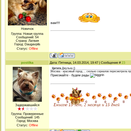
вам!!!!
Новичок
Группа: Новая группа
Сообщений:
54
Страна: Латвия
Город: Daugavpils
Статус:
Offline
postilka
Дата: Пятница, 14.03.2014, 19:47 | Сообщение #
23
Цитата
Джулька
(
)
Москва - красивый город.... сколько сериалов пересмотрела пр
Приезжайте - будем рады
Задержавшийся
Группа: Проверенные
Сообщений:
145
Город: Москва
Статус:
Offline