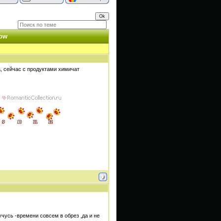
ow
, сейчас с продуктами химичат
 учусь -времени совсем в обрез ,да и не