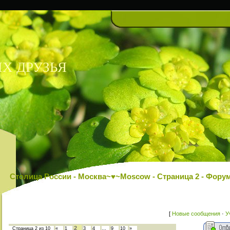
Х ДРУЗЬЯ
Столица России - Москва~♥~Moscow - Страница 2 - Фо
[
Новые сообщения
·
У
2
Страница
2
из
10
«
1
3
4
…
9
10
»