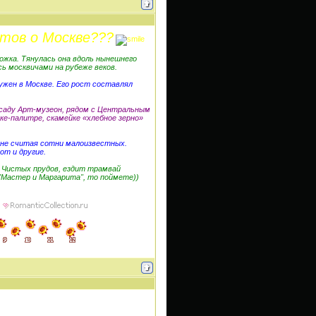
тов о Москве???
рожка. Тянулась она вдоль нынешнего
ь москвичами на рубеже веков.
ужен в Москве. Его рост составлял
саду Арт-музеон, рядом с Центральным
ке-палитре, скамейке «хлебное зерно»
 не считая сотни малоизвестных.
от и другие.
г Чистых прудов, ездит трамвай
 "Мастер и Маргарита", то поймете))