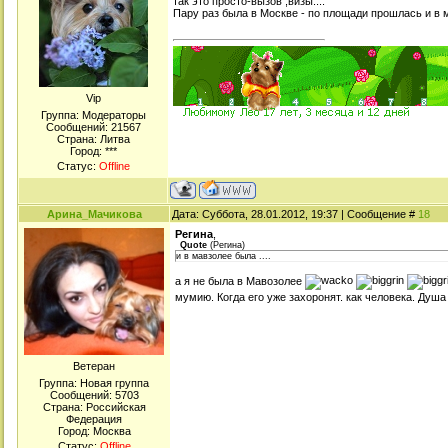
так это просто-вызoв ,визы....
Пару раз была в Москве - по площади прошлась и в м
Viр
Группа: Модераторы
Сообщений:
21567
Страна: Литва
Город: ***
Статус:
Offline
Арина_Мачикова
Дата: Суббота, 28.01.2012, 19:37 | Сообщение #
18
Регина
,
Quote
(
Регина
)
и в мавзолее была ....
а я не была в Мавозолее
мумию. Когда его уже захоронят. как человека. Душ
Ветеран
Группа: Новая группа
Сообщений:
5703
Страна: Российская
Федерация
Город: Москва
Статус:
Offline