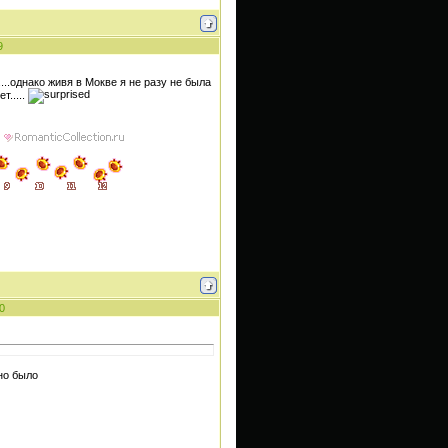
9
...однако живя в Мокве я не разу не была
т.....
0
но было