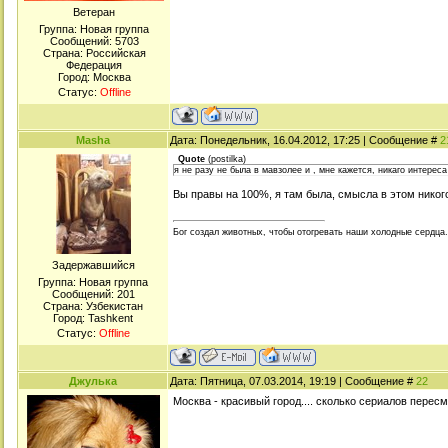
Ветеран
Группа: Новая группа
Сообщений:
5703
Страна: Российская
Федерация
Город: Москва
Статус:
Offline
Masha
Дата: Понедельник, 16.04.2012, 17:25 | Сообщение #
2
Quote
(
postilka
)
я не разу не была в мавзолее и , мне кажется, никаго интереса 
Вы правы на 100%, я там была, смысла в этом никого
Бог создал животных, чтобы отогревать наши холодные сердца.
Задержавшийся
Группа: Новая группа
Сообщений:
201
Страна: Узбекистан
Город: Tashkent
Статус:
Offline
Джулька
Дата: Пятница, 07.03.2014, 19:19 | Сообщение #
22
Москва - красивый город.... сколько сериалов перес