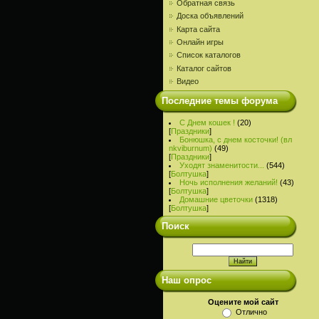
Обратная связь
Доска объявлений
Карта сайта
Онлайн игры
Список каталогов
Каталог сайтов
Видео
Последние темы форума
С Днем кошек !
(20)
[
Праздники
]
Бонюшка, с днем косточки! (вл
nkviburnum)
(49)
[
Праздники
]
Уходят знаменитости...
(544)
[
Болтушка
]
Ночь исполнения желаний!
(43)
[
Болтушка
]
Домашние цветочки
(1318)
[
Болтушка
]
Поиск
Наш опрос
Оцените мой сайт
Отлично