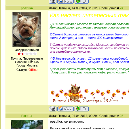
postilka
Дата: Пятница, 14.03.2014, 20:12 | Сообщение #
24
Как насчет интересных фак
1)114 лет назад в Москве появилась первая велодо
Ленинградского проспекта и активно использовалас
2)Самый большой снеговик из мороженого был соор
около 2 метров, а вес — около 300 килограммов.
3)Самые необычные скамейки Москвы находятся в 
домом художника. Здесь можно посидеть на скамей
Задержавшийся
или скамейке-сороконожке.
Группа: Проверенные
4)В Москве якобы живут 12 известных привидений,
Сообщений:
145
Среди них Черный монах, лимузин Берии, Кот Бегем
Город: Москва
5)Вот уже почти пятнадцать лет в Москве, вокру
Статус:
Offline
«Аннушка». В нем расположено кафе. (если читали
Регина
Дата: Пятница, 04.04.2014, 00:29 | Сообщение #
25
postilka
, как интересно
Рассказывайте и показывайте нам фоточки