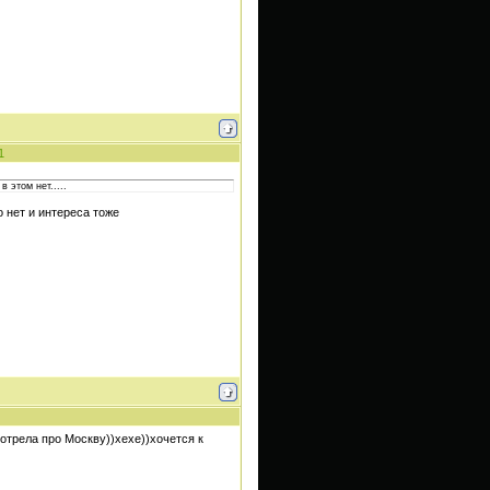
1
в этом нет.....
 нет и интереса тоже
мотрела про Москву))хехе))хочется к