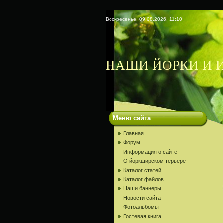
Воскресенье, 09.08.2026, 11:10
НАШИ ЙОРКИ И И
Меню сайта
Главная
Форум
Информация о сайте
О йоркширском терьере
Каталог статей
Каталог файлов
Наши баннеры
Новости сайта
Фотоальбомы
Гостевая книга