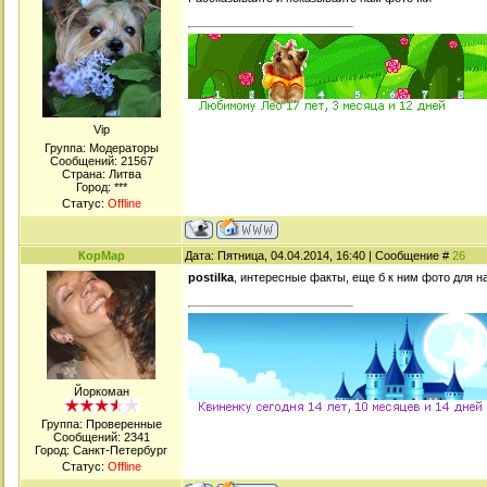
Viр
Группа: Модераторы
Сообщений:
21567
Страна: Литва
Город: ***
Статус:
Offline
КорМар
Дата: Пятница, 04.04.2014, 16:40 | Сообщение #
26
postilka
, интересные факты, еще б к ним фото для на
Йоркоман
Группа: Проверенные
Сообщений:
2341
Город: Санкт-Петербург
Статус:
Offline