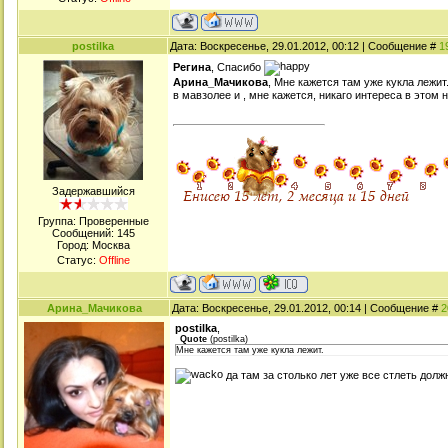
postilka
Дата: Воскресенье, 29.01.2012, 00:12 | Сообщение #
1
Регина
, Спасибо
Арина_Мачикова
, Мне кажется там уже кукла лежит.
в мавзолее и , мне кажется, никаго интереса в этом не
Задержавшийся
Группа: Проверенные
Сообщений:
145
Город: Москва
Статус:
Offline
Арина_Мачикова
Дата: Воскресенье, 29.01.2012, 00:14 | Сообщение #
2
postilka
,
Quote
(
postilka
)
Мне кажется там уже кукла лежит.
да там за столько лет уже все стлеть долж