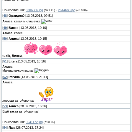
Прикрепления:
8306086.jpg
·
2614683.jpg
(46.2 Kb)
(45.0 Kb)
[
48
]
Орхидея0
[13.05.2013, 09:51]
Алиса
, какая милашечка
[
49
]
Виски
[13.05.2013, 10:10]
Алиса
, класс
[
50
]
Алиса
[13.05.2013, 10:15]
tuzik
,
Виски
,
[
51
]
Litera
[13.05.2013, 18:16]
Алиса
,
Малышка-крутышка!
[
52
]
Регина
[13.05.2013, 21:41]
Алиса
,
хороша автойорочка
[
53
]
Алиса
[28.07.2013, 16:36]
Ещё такая автойорочка!
Прикрепления:
5541172.jpg
(73.8 Kb)
[
54
]
Яша
[28.07.2013, 17:24]