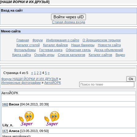
[
НАШИ ЙОРКИ И ИХ ДРУЗЬЯ
]
Вход на сайт
Войти через uID
Старая форма входа
Меню сайта
Главная
Форум
Информация о сайте
О йоркширском терьере
Каталог статей
Каталог файлов
Наши баннеры
Новости сайта
Фотоальбомы
Гостевая книга
Обратная связь
Доска объявлений
Карта сайта
Онлайн игры
Список каталогов
Каталог сайтов
Видео
Страница
4
из
5
«
1
2
3
4
5
»
Форум НАШИ ЙОРКИ И ИХ ДРУЗЬЯ
»
Интересные фотографии
»
АвтоЙОРК
АвтоЙОРК
[
46
]
Виски
[04.04.2013, 20:39]
Lily_n
,
[
47
]
Алиса
[13.05.2013, 09:50]
Наша автойорка))