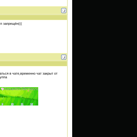
уп запрещён(((
ться в чате,временно чат закрыт от
руппа