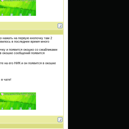
о нажать на первую кнопочку там 2
вилось в последнее время много
очку и появится окошко со смайликами
,в окошке сообщений появится
те на его НИК и он появится в окошке
 в чате!