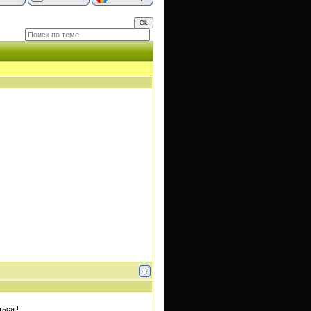
ься !