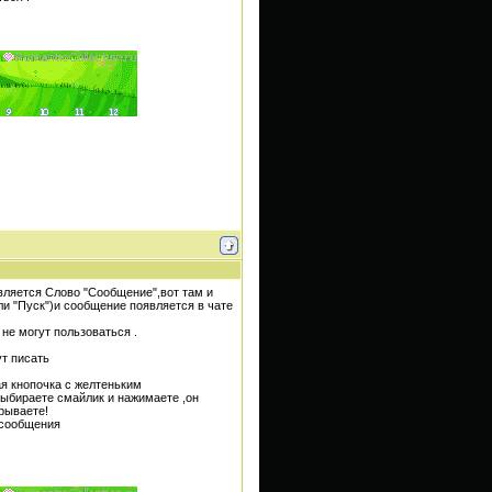
является Слово "Сообщение",вот там и
и "Пуск")и сообщение появляется в чате
 не могут пользоваться .
ут писать
я кнопочка с желтеньким
выбираете смайлик и нажимаете ,он
рываете!
 сообщения