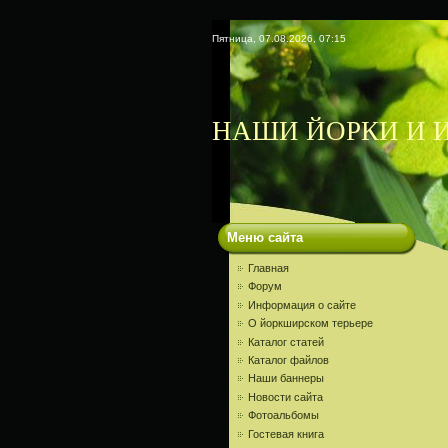
Пятница, 07.08.2026, 07:15
НАШИ ЙОРКИ И И
Меню сайта
Главная
Форум
Информация о сайте
О йоркширском терьере
Каталог статей
Каталог файлов
Наши баннеры
Новости сайта
Фотоальбомы
Гостевая книга