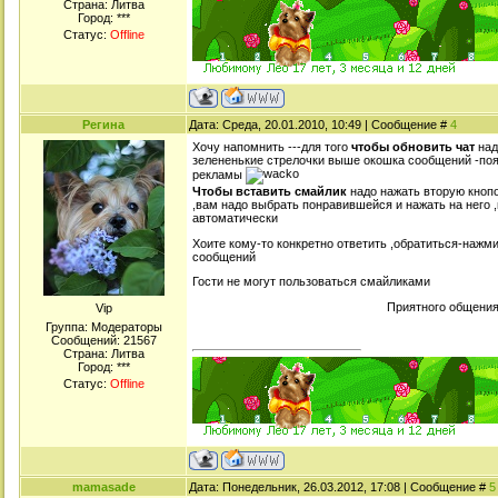
Страна: Литва
Город: ***
Статус:
Offline
Регина
Дата: Среда, 20.01.2010, 10:49 | Сообщение #
4
Хочу напомнить ---для того
чтобы обновить чат
над
зелененькие стрелочки выше окошка сообщений -поя
рекламы
Чтобы вставить смайлик
надо нажать вторую кноп
,вам надо выбрать понравившейся и нажать на него 
автоматически
Хоите кому-то конкретно ответить ,обратиться-нажми
сообщений
Гости не могут пользоваться смайликами
Приятного общения
Viр
Группа: Модераторы
Сообщений:
21567
Страна: Литва
Город: ***
Статус:
Offline
mamasade
Дата: Понедельник, 26.03.2012, 17:08 | Сообщение #
5