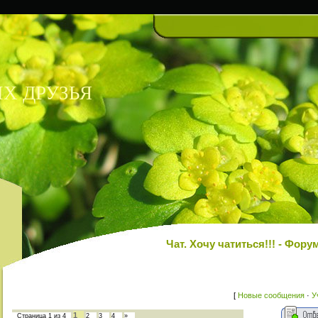
Х ДРУЗЬЯ
Чат. Хочу чатиться!!! - Ф
[
Новые сообщения
·
У
1
Страница
1
из
4
2
3
4
»