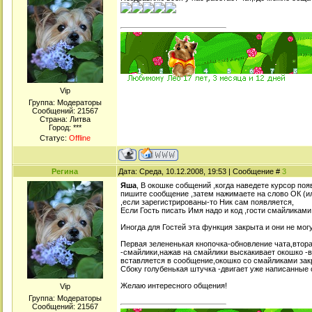
Viр
Группа: Модераторы
Сообщений:
21567
Страна: Литва
Город: ***
Статус:
Offline
Регина
Дата: Среда, 10.12.2008, 19:53 | Сообщение #
3
Яша
, В окошке собщений ,когда наведете курсор по
пишите сообщение ,затем нажимаете на слово ОК (ил
,если зарегистрированы-то Ник сам появляется,
Если Гость писать Имя надо и код ,гости смайликами
Иногда для Гостей эта функция закрыта и они не мог
Первая зелененькая кнопочка-обновление чата,втора
-смайлики,нажав на смайлики выскакивает окошко -
вставляется в сообщение,окошко со смайликами зак
Сбоку голубенькая штучка -двигает уже написанные
Желаю интересного общения!
Viр
Группа: Модераторы
Сообщений:
21567