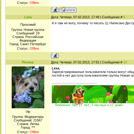
Статус:
Offline
Lexa
Дата: Четверг, 07.02.2013, 17:49 | Сообщение #
9
А я там не могу, почему то писать ((( Написано Дост
Прохожий
Группа: Новая группа
Сообщений:
19
Страна: Российская
Федерация
Город: Санкт-Петербург
Статус:
Offline
Регина
Дата: Четверг, 07.02.2013, 17:52 | Сообщение #
10
Lexa
,
Зарегистрированные пользователи только могут обща
гостей и нет доступа пользователям группы Новая г
Viр
Группа: Модераторы
Сообщений:
21567
Страна: Литва
Город: ***
Статус:
Offline