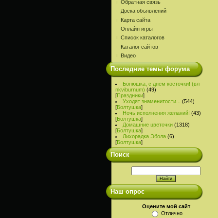
Обратная связь
Доска объявлений
Карта сайта
Онлайн игры
Список каталогов
Каталог сайтов
Видео
Последние темы форума
Бонюшка, с днем косточки! (вл
nkviburnum)
(49)
[
Праздники
]
Уходят знаменитости...
(544)
[
Болтушка
]
Ночь исполнения желаний!
(43)
[
Болтушка
]
Домашние цветочки
(1318)
[
Болтушка
]
Лихорадка Эбола
(6)
[
Болтушка
]
Поиск
Наш опрос
Оцените мой сайт
Отлично