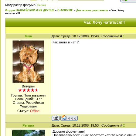
Модератор форума:
Регина
Форум НАШИ ЙОРКИ И ИХ ДРУЗЬЯ
»
О ФОРУМЕ
»
Для новых участников
»
Чат. Хочу
чатиться!!!
Чат. Хочу чатиться!!!
Яша
Дата: Среда, 10.12.2008, 19:48 | Сообщение #
1
Как зайти в чат ?
Ветеран
Группа: Пользователи
Сообщений:
5177
Страна: Российская
Федерация
Статус:
Offline
Регина
Дата: Среда, 10.12.2008, 19:53 | Сообщение #
2
Дорогие форумчане!
Поздравляю всех у нас работает чат,где можно общат