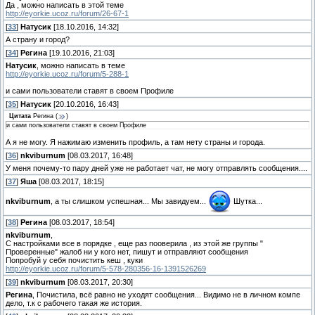
Да , можно написать в этой теме
http://eyorkie.ucoz.ru/forum/26-67-1
[
33
]
Натусик
[18.10.2016, 14:32]
А страну и город?
[
34
]
Регина
[19.10.2016, 21:03]
Натусик
, можно написать в теме
http://eyorkie.ucoz.ru/forum/5-288-1
и сами пользователи ставят в своем Профиле
[
35
]
Натусик
[20.10.2016, 16:43]
Цитата
Регина
(
)
и сами пользователи ставят в своем Профиле
А я не могу. Я нажимаю изменить профиль, а там нету страны и города.
[
36
]
nkviburnum
[08.03.2017, 16:48]
У меня почему-то пару дней уже не работает чат, не могу отправлять сообщения....
[
37
]
Яша
[08.03.2017, 18:15]
nkviburnum
, а ты слишком успешная... Мы завидуем...
Шутка...
[
38
]
Регина
[08.03.2017, 18:54]
nkviburnum
,
С настройками все в порядке , еще раз пооверила , из этой же группы "
Проверенные" жалоб ни у кого нет, пишут и отправляют сообщения
Попробуй у себя почистить кеш , куки
http://eyorkie.ucoz.ru/forum/5-578-280356-16-1391526269
[
39
]
nkviburnum
[08.03.2017, 20:30]
Регина
, Почистила, всё равно не уходят сообщения... Видимо не в личном компе
дело, т.к с рабочего такая же история.