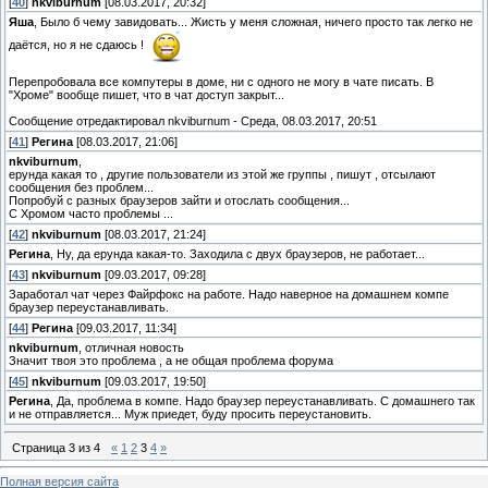
[
40
]
nkviburnum
[08.03.2017, 20:32]
Яша
, Было б чему завидовать... Жисть у меня сложная, ничего просто так легко не
даётся, но я не сдаюсь !
Перепробовала все компутеры в доме, ни с одного не могу в чате писать. В
"Хроме" вообще пишет, что в чат доступ закрыт...
Сообщение отредактировал
nkviburnum
-
Среда, 08.03.2017, 20:51
[
41
]
Регина
[08.03.2017, 21:06]
nkviburnum
,
ерунда какая то , другие пользователи из этой же группы , пишут , отсылают
сообщения без проблем...
Попробуй с разных браузеров зайти и отослать сообщения...
С Хромом часто проблемы ...
[
42
]
nkviburnum
[08.03.2017, 21:24]
Регина
, Ну, да ерунда какая-то. Заходила с двух браузеров, не работает...
[
43
]
nkviburnum
[09.03.2017, 09:28]
Заработал чат через Файрфокс на работе. Надо наверное на домашнем компе
браузер переустанавливать.
[
44
]
Регина
[09.03.2017, 11:34]
nkviburnum
, отличная новость
Значит твоя это проблема , а не общая проблема форума
[
45
]
nkviburnum
[09.03.2017, 19:50]
Регина
, Да, проблема в компе. Надо браузер переустанавливать. С домашнего так
и не отправляется... Муж приедет, буду просить переустановить.
Страница
3
из
4
«
1
2
3
4
»
Полная версия сайта