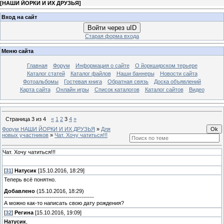
[
НАШИ ЙОРКИ И ИХ ДРУЗЬЯ
]
Вход на сайт
Войти через uID
Старая форма входа
Меню сайта
Главная
Форум
Информация о сайте
О йоркширском терьере
Каталог статей
Каталог файлов
Наши баннеры
Новости сайта
Фотоальбомы
Гостевая книга
Обратная связь
Доска объявлений
Карта сайта
Онлайн игры
Список каталогов
Каталог сайтов
Видео
Страница
3
из
4
«
1
2
3
4
»
Форум НАШИ ЙОРКИ И ИХ ДРУЗЬЯ
»
Для
новых участников
»
Чат. Хочу чатиться!!!
Чат. Хочу чатиться!!!
[
31
]
Натусик
[15.10.2016, 18:29]
Теперь всё понятно.
Добавлено
(15.10.2016, 18:29)
---------------------------------------------
А можно как-то написать свою дату рождения?
[
32
]
Регина
[15.10.2016, 19:09]
Натусик
,