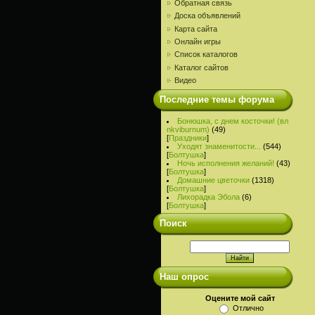
Обратная связь
Доска объявлений
Карта сайта
Онлайн игры
Список каталогов
Каталог сайтов
Видео
Последние темы форума
Бонюшка, с днем косточки! (вл
nkviburnum)
(49)
[
Праздники
]
Уходят знаменитости...
(544)
[
Болтушка
]
Ночь исполнения желаний!
(43)
[
Болтушка
]
Домашние цветочки
(1318)
[
Болтушка
]
Лихорадка Эбола
(6)
[
Болтушка
]
Поиск
Наш опрос
Оцените мой сайт
Отлично