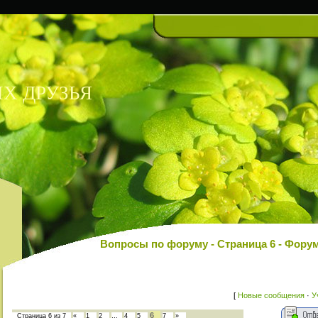
Х ДРУЗЬЯ
Вопросы по форуму - Страница 6 - Фо
[
Новые сообщения
·
У
6
Страница
6
из
7
«
1
2
…
4
5
7
»