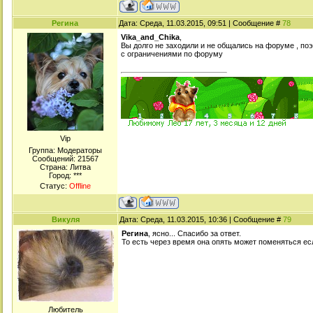
Регина
Дата: Среда, 11.03.2015, 09:51 | Сообщение #
78
Vika_and_Chika
,
Вы долго не заходили и не общались на форуме , по
с ограничениями по форуму
Viр
Группа: Модераторы
Сообщений:
21567
Страна: Литва
Город: ***
Статус:
Offline
Викуля
Дата: Среда, 11.03.2015, 10:36 | Сообщение #
79
Регина
, ясно... Спасибо за ответ.
То есть через время она опять может поменяться ес
Любитель