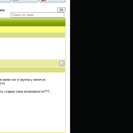
уму
в мини чат и группа у меня из
ить старые свои возможности???...