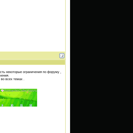
есть некоторые ограничения по форуму ,
чения.
 во всех темах .