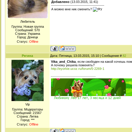
Добавлено
(13.03.2015, 11:41)
---------------------------------------------
А можно мне ник сменить?
Любитель
Группа: Новая группа
Сообщений:
570
Страна: Украина
Город: Донецк
Статус:
Offline
Регина
Дата: Пятница, 13.03.2015, 15:10 | Сообщение #
82
Vika_and_Chika
, если свободен на какой хочешь по
А почему решила поменять?
http://eyorkie.ucoz.ru/forum/5-2269-1
Viр
Группа: Модераторы
Сообщений:
21567
Страна: Литва
Город: ***
Статус:
Offline