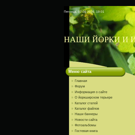
Пятница, 07.08.2026, 19:01
НАШИ ЙОРКИ И И
Меню сайта
Главная
Форум
Информация о сайте
О йоркширском терьере
Каталог статей
Каталог файлов
Наши баннеры
Новости сайта
Фотоальбомы
Гостевая книга