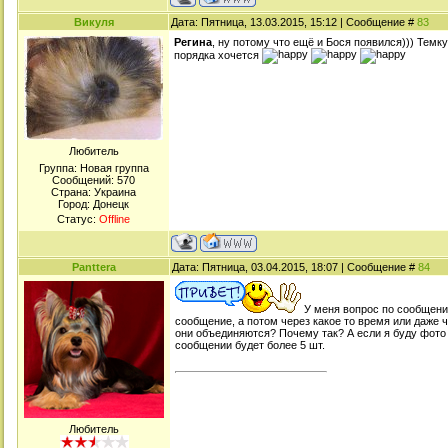
Викуля
Дата: Пятница, 13.03.2015, 15:12 | Сообщение #
83
Регина
, ну потому что ещё и Бося появился))) Темку
порядка хочется
Любитель
Группа: Новая группа
Сообщений:
570
Страна: Украина
Город: Донецк
Статус:
Offline
Panttera
Дата: Пятница, 03.04.2015, 18:07 | Сообщение #
84
У меня вопрос по сообщени
сообщение, а потом через какое то время или даже 
они объединяются? Почему так? А если я буду фото 
сообщении будет более 5 шт.
Любитель