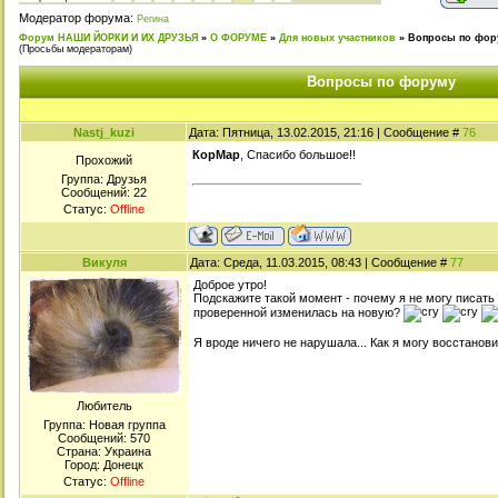
Модератор форума:
Регина
Форум НАШИ ЙОРКИ И ИХ ДРУЗЬЯ
»
О ФОРУМЕ
»
Для новых участников
»
Вопросы по фор
(Просьбы модераторам)
Вопросы по форуму
Nastj_kuzi
Дата: Пятница, 13.02.2015, 21:16 | Сообщение #
76
КорМар
, Спасибо большое!!
Прохожий
Группа: Друзья
Сообщений:
22
Статус:
Offline
Викуля
Дата: Среда, 11.03.2015, 08:43 | Сообщение #
77
Доброе утро!
Подскажите такой момент - почему я не могу писать 
проверенной изменилась на новую?
Я вроде ничего не нарушала... Как я могу восстанов
Любитель
Группа: Новая группа
Сообщений:
570
Страна: Украина
Город: Донецк
Статус:
Offline