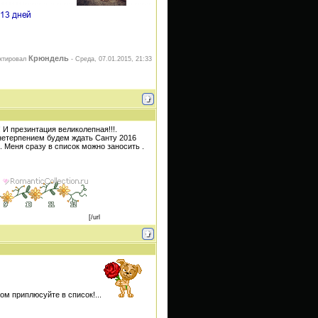
Крюндель
ктировал
-
Среда, 07.01.2015, 21:33
! И презинтация великолепная!!!.
 нетерпением будем ждать Санту 2016
 Меня сразу в список можно заносить .
[/url
ком приплюсуйте в список!...