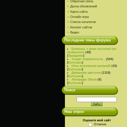
Обратная связь
Доска объявлений
Карта сайта
Онлайн игры
Список каталогов
Каталог сайтов
Видео
Последние темы форума
Бонюшка, с днем косточки! (вл
nkviburnum)
(49)
[
Праздники
]
Уходят знаменитости...
(544)
[
Болтушка
]
Ночь исполнения желаний!
(43)
[
Болтушка
]
Домашние цветочки
(1318)
[
Болтушка
]
Лихорадка Эбола
(6)
[
Болтушка
]
Поиск
Наш опрос
Оцените мой сайт
Отлично