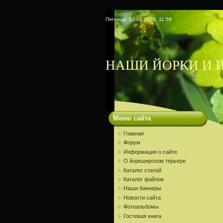
Пятница, 07.08.2026, 11:56
НАШИ ЙОРКИ И И
Меню сайта
Главная
Форум
Информация о сайте
О йоркширском терьере
Каталог статей
Каталог файлов
Наши баннеры
Новости сайта
Фотоальбомы
Гостевая книга