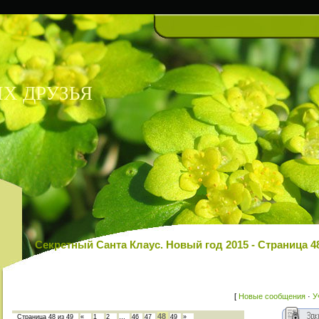
Х ДРУЗЬЯ
Секретный Санта Клаус. Новый год 2015 - Страница
[
Новые сообщения
·
У
48
Страница
48
из
49
«
1
2
…
46
47
49
»