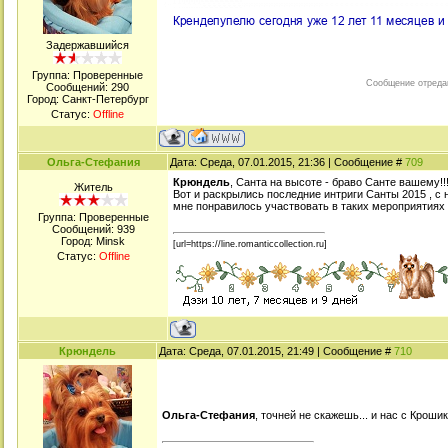
Задержавшийся
Группа: Проверенные
Сообщение отреда
Сообщений:
290
Город: Санкт-Петербург
Статус:
Offline
Ольга-Стефания
Дата: Среда, 07.01.2015, 21:36 | Сообщение #
709
Крюндель
, Санта на высоте - браво Санте вашему!!
Житель
Вот и раскрылись последние интриги Санты 2015 , с
мне понравилось участвовать в таких мероприятиях .
Группа: Проверенные
Сообщений:
939
Город: Minsk
[url=https://line.romanticcollection.ru]
Статус:
Offline
Крюндель
Дата: Среда, 07.01.2015, 21:49 | Сообщение #
710
Ольга-Стефания
, точней не скажешь... и нас с Кроши