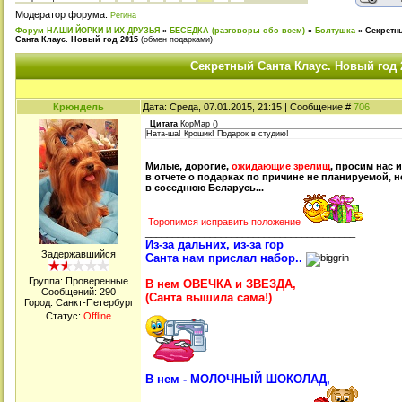
Модератор форума:
Регина
Форум НАШИ ЙОРКИ И ИХ ДРУЗЬЯ
»
БЕСЕДКА (разговоры обо всем)
»
Болтушка
»
Секретн
Санта Клаус. Новый год 2015
(обмен подарками)
Секретный Санта Клаус. Новый год 
Крюндель
Дата: Среда, 07.01.2015, 21:15 | Сообщение #
706
Цитата
КорМар
(
)
Ната-ша! Крошик! Подарок в студию!
Милые, дорогие,
ожидающие зрелищ
, просим нас 
в отчете о подарках по причине не планируемой, 
в соседнюю Беларусь...
Торопимся исправить положение
_______________________________________
Из-за дальних, из-за гор
Задержавшийся
Санта нам прислал набор..
Группа: Проверенные
В нем ОВЕЧКА и ЗВЕЗДА,
Сообщений:
290
(Санта вышила сама!)
Город: Санкт-Петербург
Статус:
Offline
В нем - МОЛОЧНЫЙ ШОКОЛАД,