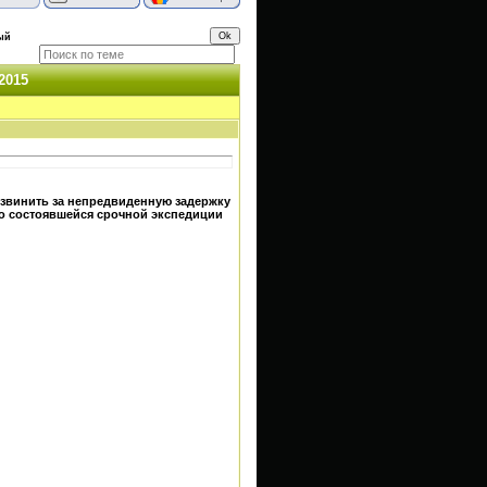
ый
2015
извинить за непредвиденную задержку
но состоявшейся срочной экспедиции