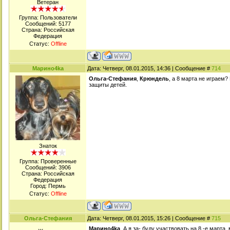
Ветеран
Группа: Пользователи
Сообщений:
5177
Страна: Российская
Федерация
Статус:
Offline
Марино4kа
Дата: Четверг, 08.01.2015, 14:36 | Сообщение #
714
Ольга-Стефания
,
Крюндель
, а 8 марта не играем?
защиты детей.
Знаток
Группа: Проверенные
Сообщений:
3906
Страна: Российская
Федерация
Город: Пермь
Статус:
Offline
Ольга-Стефания
Дата: Четверг, 08.01.2015, 15:26 | Сообщение #
715
Марино4kа
, А я за- буду участвовать на 8 -е марта