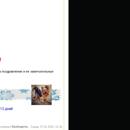
!
а поздравление и ее замечательные
Крюндель
ктировал
-
Среда, 07.01.2015, 21:34