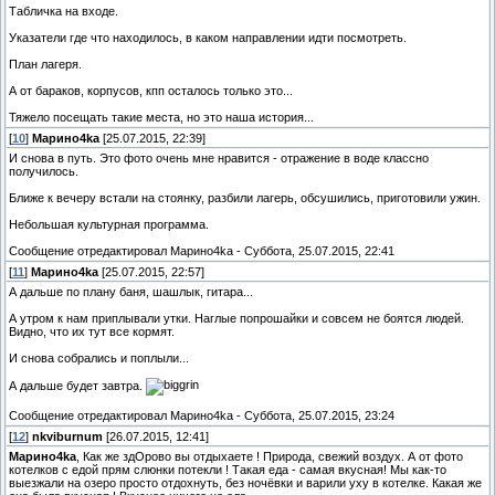
Табличка на входе.
Указатели где что находилось, в каком направлении идти посмотреть.
План лагеря.
А от бараков, корпусов, кпп осталось только это...
Тяжело посещать такие места, но это наша история...
[
10
]
Марино4kа
[25.07.2015, 22:39]
И снова в путь. Это фото очень мне нравится - отражение в воде классно
получилось.
Ближе к вечеру встали на стоянку, разбили лагерь, обсушились, приготовили ужин.
Небольшая культурная программа.
Сообщение отредактировал
Марино4kа
-
Суббота, 25.07.2015, 22:41
[
11
]
Марино4kа
[25.07.2015, 22:57]
А дальше по плану баня, шашлык, гитара...
А утром к нам приплывали утки. Наглые попрошайки и совсем не боятся людей.
Видно, что их тут все кормят.
И снова собрались и поплыли...
А дальше будет завтра.
Сообщение отредактировал
Марино4kа
-
Суббота, 25.07.2015, 23:24
[
12
]
nkviburnum
[26.07.2015, 12:41]
Марино4kа
, Как же здОрово вы отдыхаете ! Природа, свежий воздух. А от фото
котелков с едой прям слюнки потекли ! Такая еда - самая вкусная! Мы как-то
выезжали на озеро просто отдохнуть, без ночёвки и варили уху в котелке. Какая же