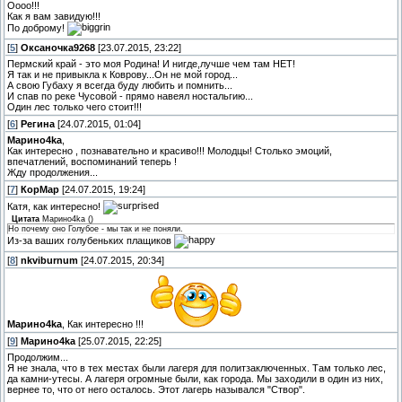
Оооо!!!
Как я вам завидую!!!
По доброму!
[
5
]
Оксаночка9268
[23.07.2015, 23:22]
Пермский край - это моя Родина! И нигде,лучше чем там НЕТ!
Я так и не привыкла к Коврову...Он не мой город...
А свою Губаху я всегда буду любить и помнить...
И спав по реке Чусовой - прямо навеял ностальгию...
Один лес только чего стоит!!!
[
6
]
Регина
[24.07.2015, 01:04]
Марино4kа
,
Как интересно , познавательно и красиво!!! Молодцы! Столько эмоций,
впечатлений, воспоминаний теперь !
Жду продолжения...
[
7
]
КорМар
[24.07.2015, 19:24]
Катя, как интересно!
Цитата
Марино4kа
(
)
Но почему оно Голубое - мы так и не поняли.
Из-за ваших голубеньких плащиков
[
8
]
nkviburnum
[24.07.2015, 20:34]
Марино4kа
, Как интересно !!!
[
9
]
Марино4kа
[25.07.2015, 22:25]
Продолжим...
Я не знала, что в тех местах были лагеря для политзаключенных. Там только лес,
да камни-утесы. А лагеря огромные были, как города. Мы заходили в один из них,
вернее то, что от него осталось. Этот лагерь назывался "Створ".