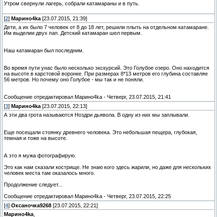
Утром свернули лагерь, собрали катамараны и в путь.
[
2
]
Марино4kа
[23.07.2015, 21:39]
Дети, а их было 7 человек от 8 до 18 лет, решили плыть на отдельном катамаране.
Им выделии двух пап. Детский катамаран шел первым.
Наш катамаран был последним.
Во время пути унас было несколько экскурсий. Это Голубое озеро. Оно находится
на высоте в карстовой воронке. При размерах 8*13 метров его глубина составляе
56 метров. Но почему оно Голубое - мы так и не поняли.
Сообщение отредактировал
Марино4kа
-
Четверг, 23.07.2015, 21:41
[
3
]
Марино4kа
[23.07.2015, 22:13]
А эти два грота называются Ноздри дьявола. В одну из них мы заплывали.
Еще посещали стоянку древнего человека. Это небольшая пещера, глубокая,
темная и тоже на высоте.
А это я мужа фотографирую.
Это как нам сказали кострище. Не знаю кого здесь жарили, но даже для нескольких
человек места там оказалось много.
Продолжение следует...
Сообщение отредактировал
Марино4kа
-
Четверг, 23.07.2015, 22:25
[
4
]
Оксаночка9268
[23.07.2015, 22:21]
Марино4kа
,