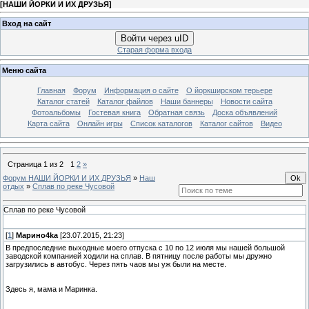
[
НАШИ ЙОРКИ И ИХ ДРУЗЬЯ
]
Вход на сайт
Войти через uID
Старая форма входа
Меню сайта
Главная
Форум
Информация о сайте
О йоркширском терьере
Каталог статей
Каталог файлов
Наши баннеры
Новости сайта
Фотоальбомы
Гостевая книга
Обратная связь
Доска объявлений
Карта сайта
Онлайн игры
Список каталогов
Каталог сайтов
Видео
Страница
1
из
2
1
2
»
Форум НАШИ ЙОРКИ И ИХ ДРУЗЬЯ
»
Наш
отдых
»
Сплав по реке Чусовой
Сплав по реке Чусовой
[
1
]
Марино4kа
[23.07.2015, 21:23]
В предпоследние выходные моего отпуска с 10 по 12 июля мы нашей большой
заводской компанией ходили на сплав. В пятницу после работы мы дружно
загрузились в автобус. Через пять чаов мы уж были на месте.
Здесь я, мама и Маринка.