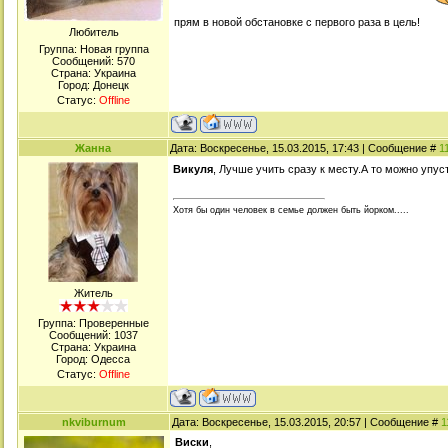
прям в новой обстановке с первого раза в цель!
Любитель
Группа: Новая группа
Сообщений:
570
Страна: Украина
Город: Донецк
Статус:
Offline
Жанна
Дата: Воскресенье, 15.03.2015, 17:43 | Сообщение #
1
Викуля
, Лучше учить сразу к месту.А то можно упусти
Хотя бы один человек в семье должен быть йорком.....
Житель
Группа: Проверенные
Сообщений:
1037
Страна: Украина
Город: Одесса
Статус:
Offline
nkviburnum
Дата: Воскресенье, 15.03.2015, 20:57 | Сообщение #
1
Виски
,