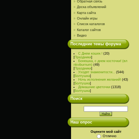
Обратная связь
Доска объявлений
Карта сайта
Онлайн игры
Список каталогов
Каталог сайтов
Видео
Последние темы форума
С Днем кошек !
(20)
[
Праздники
]
Бонюшка, с днем косточки! (вл
nkviburnum)
(49)
[
Праздники
]
Уходят знаменитости...
(544)
[
Болтушка
]
Ночь исполнения желаний!
(43)
[
Болтушка
]
Домашние цветочки
(1318)
[
Болтушка
]
Поиск
Наш опрос
Оцените мой сайт
Отлично