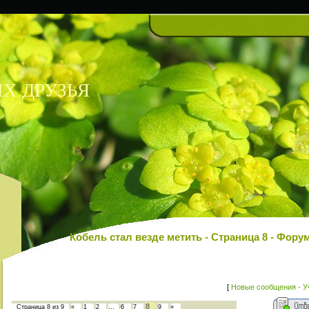
Х ДРУЗЬЯ
Кобель стал везде метить - Страница 8 - Ф
[
Новые сообщения
·
У
8
Страница
8
из
9
«
1
2
…
6
7
9
»