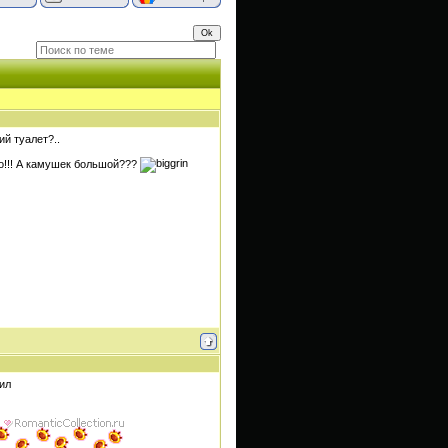
ий туалет?..
о!!! А камушек большой???
дил