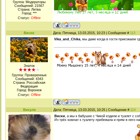
Группа: Модераторы
Сообщений:
21567
Страна: Литва
Город: ***
Статус:
Offline
Виски
Дата: Пятница, 13.03.2015, 10:23 | Сообщение #
113
Vika_and_Chika
, мы даже когда в гости приезжаем г
Знаток
Группа: Проверенные
Сообщений:
4343
Страна: Российская
Федерация
Город: Воронеж
Статус:
Offline
Викуля
Дата: Пятница, 13.03.2015, 10:25 | Сообщение #
114
Виски
, а мы к бабушке с Чикой ездили и туалет с со
Из трёх комнат к туалету прибежала и прям в него на