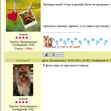
Молодец какой ! А мы в декабре были на празднике, 
пришлось памперс одевать, а то ходил и дул везде, 
Знаток
Группа: Проверенные
Сообщений:
4792
Статус:
Offline
Орхидея0
Дата: Воскресенье, 15.03.2015, 22:38 | Сообщение #
1
Я Дона скоро за одно место повешу
Знаток
Группа: Пользователи
Сообщений:
2707