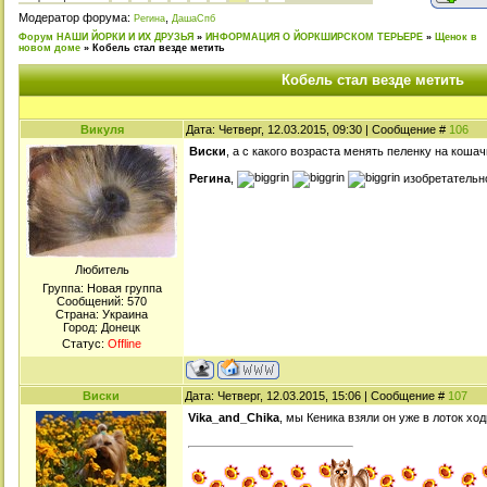
Модератор форума:
,
Регина
ДашаСпб
Форум НАШИ ЙОРКИ И ИХ ДРУЗЬЯ
»
ИНФОРМАЦИЯ О ЙОРКШИРСКОМ ТЕРЬЕРЕ
»
Щенок в
новом доме
»
Кобель стал везде метить
Кобель стал везде метить
Викуля
Дата: Четверг, 12.03.2015, 09:30 | Сообщение #
106
Виски
, а с какого возраста менять пеленку на кошач
Регина
,
изобретательн
Любитель
Группа: Новая группа
Сообщений:
570
Страна: Украина
Город: Донецк
Статус:
Offline
Виски
Дата: Четверг, 12.03.2015, 15:06 | Сообщение #
107
Vika_and_Chika
, мы Кеника взяли он уже в лоток хо