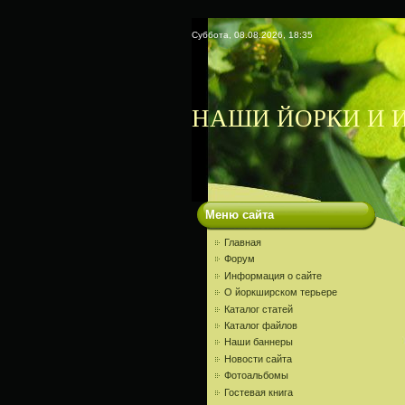
Суббота, 08.08.2026, 18:35
НАШИ ЙОРКИ И И
Меню сайта
Главная
Форум
Информация о сайте
О йоркширском терьере
Каталог статей
Каталог файлов
Наши баннеры
Новости сайта
Фотоальбомы
Гостевая книга