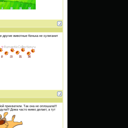
де другие животные Кенька не хулиганит
бой прихватили. Так она не оплошала!!!
дула!!! Дома часто мимо делает, а тут