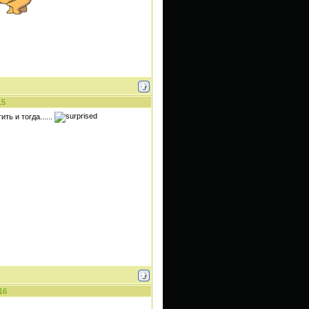
15
ть и тогда......
16