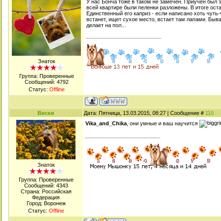
У нас Бонча тоже в таком не замечен. Приучен был з
всей квартире были пеленки разложены. В итоге оста
Единственный его каприз - если написано хоть чуть-
встанет, ищет сухое место, встает там лапами. Бывае
делает на пол...
Знаток
Группа: Проверенные
Сообщений:
4792
Статус:
Offline
Виски
Дата: Пятница, 13.03.2015, 08:27 | Сообщение #
110
Vika_and_Chika
, они умные и ваш научится
Знаток
Группа: Проверенные
Сообщений:
4343
Страна: Российская
Федерация
Город: Воронеж
Статус:
Offline