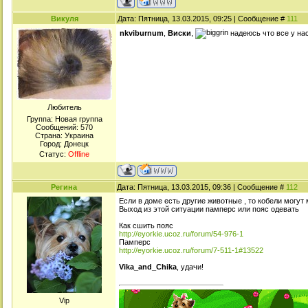
Викуля
Дата: Пятница, 13.03.2015, 09:25 | Сообщение #
111
nkviburnum
,
Виски
,
надеюсь что все у нас
Любитель
Группа: Новая группа
Сообщений:
570
Страна: Украина
Город: Донецк
Статус:
Offline
Регина
Дата: Пятница, 13.03.2015, 09:36 | Сообщение #
112
Если в доме есть другие животные , то кобели могут
Выход из этой ситуации памперс или пояс одевать
Как сшить пояс
http://eyorkie.ucoz.ru/forum/54-976-1
Памперс
http://eyorkie.ucoz.ru/forum/7-511-1#13522
Vika_and_Chika
, удачи!
Viр