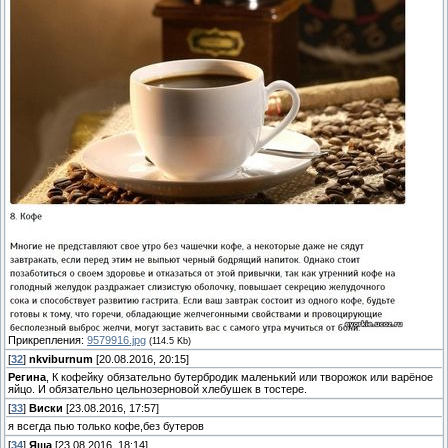
Прикрепления:
9579916.jpg
(114.5 Kb)
[
32
]
nkviburnum
[20.08.2016, 20:15]
Регина
, К кофейку обязательно бутербродик маленький или творожок или варёное
яйцо. И обязательно цельнозерновой хлебушек в тостере.
[
33
]
Виски
[23.08.2016, 17:57]
я всегда пью только кофе,без бутеров
[
34
]
Яша
[23.08.2016, 18:14]