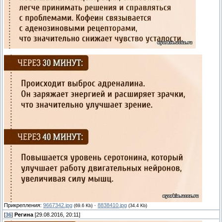
Прикрепления:
9667342.jpg
·
8838410.jpg
(69.6 Kb)
(34.4 Kb)
[
36
]
Регина
[29.08.2016, 20:11]