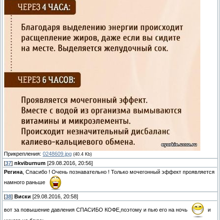
Прикрепления:
0248609.jpg
(40.4 Kb)
[
37
]
nkviburnum
[29.08.2016, 20:56]
Регина
, Спасибо ! Очень познавательно ! Только мочегонный эффект проявляется
намного раньше
[
38
]
Виски
[29.08.2016, 20:58]
вот за повышение давления СПАСИБО КОФЕ,поэтому и пью его на ночь
и