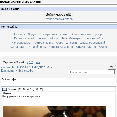
[
НАШИ ЙОРКИ И ИХ ДРУЗЬЯ
]
Вход на сайт
Войти через uID
Старая форма входа
Меню сайта
Главная
Форум
Информация о сайте
О йоркширском терьере
Каталог статей
Каталог файлов
Наши баннеры
Новости сайта
Фотоальбомы
Гостевая книга
Обратная связь
Доска объявлений
Карта сайта
Онлайн игры
Список каталогов
Каталог сайтов
Видео
Страница
3
из
4
«
1
2
3
4
»
Форум НАШИ ЙОРКИ И ИХ ДРУЗЬЯ
»
Кулинария
»
Всё о кофе
Всё о кофе
[
31
]
Регина
[20.08.2016, 08:52]
Цитата
Без утреннего кофе - не проснусь.