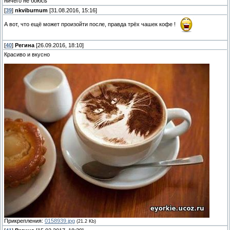
ничего не боюсь
[
39
]
nkviburnum
[31.08.2016, 15:16]
А вот, что ещё может произойти после, правда трёх чашек кофе !
[
40
]
Регина
[26.09.2016, 18:10]
Красиво и вкусно
Прикрепления:
0158939.jpg
(21.2 Kb)