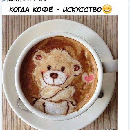
[
41
]
Регина
[15.02.2017, 18:39]