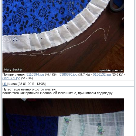
Прикрепления:
5110394.jpg
·
5380870.jpg
·
0156132.jpg
·
(49.4 Kb)
(37.7 Kb)
(65.0 Kb)
8821609.jpg
(54.4 Kb)
[
11
]
Luna
[28.01.2011, 13:38]
Ну вот еще немного фоток платья.
после того как пришили к основной юбке шитье, пришиваем подкладку.