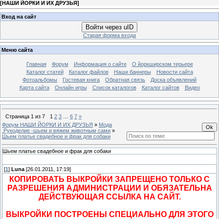
[
НАШИ ЙОРКИ И ИХ ДРУЗЬЯ
]
Вход на сайт
Войти через uID
Старая форма входа
Меню сайта
Главная
Форум
Информация о сайте
О йоркширском терьере
Каталог статей
Каталог файлов
Наши баннеры
Новости сайта
Фотоальбомы
Гостевая книга
Обратная связь
Доска объявлений
Карта сайта
Онлайн игры
Список каталогов
Каталог сайтов
Видео
Страница
1
из
7
1
2
3
…
6
7
»
Форум НАШИ ЙОРКИ И ИХ ДРУЗЬЯ
»
Мода
.Рукоделие -шьем и вяжем животным сами
»
Шьем платье свадебное и фрак для собаки
Шьем платье свадебное и фрак для собаки
[
1
]
Luna
[26.01.2011, 17:19]
КОПИРОВАТЬ ВЫКРОЙКИ ЗАПРЕЩЕНО ТОЛЬКО С
РАЗРЕШЕНИЯ АДМИНИСТРАЦИИ И ОБЯЗАТЕЛЬНА
ДЕЙСТВУЮЩАЯ ССЫЛКА НА САЙТ.
ВЫКРОЙКИ ПОСТРОЕНЫ СПЕЦИАЛЬНО ДЛЯ ЭТОГО