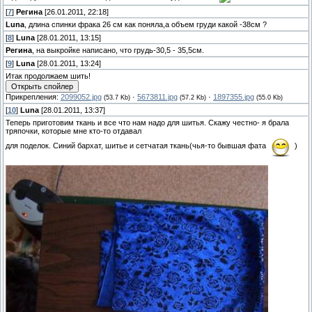
[
7
]
Регина
[26.01.2011, 22:18]
Luna
, длина спинки фрака 26 см как поняла,а объем груди какой -38см ?
[
8
]
Luna
[28.01.2011, 13:15]
Регина
, на выкройке написано, что грудь-30,5 - 35,5см.
[
9
]
Luna
[28.01.2011, 13:24]
Итак продолжаем шить!
Прикрепления:
2099052.jpg
·
5673811.jpg
·
1897355.jpg
(53.7 Kb)
(57.2 Kb)
(55.0 Kb)
[
10
]
Luna
[28.01.2011, 13:37]
Теперь приготовим ткань и все что нам надо для шитья. Скажу честно- я брала
тряпочки, которые мне кто-то отдавал
для поделок. Синий бархат, шитье и сетчатая ткань(чья-то бывшая фата
)