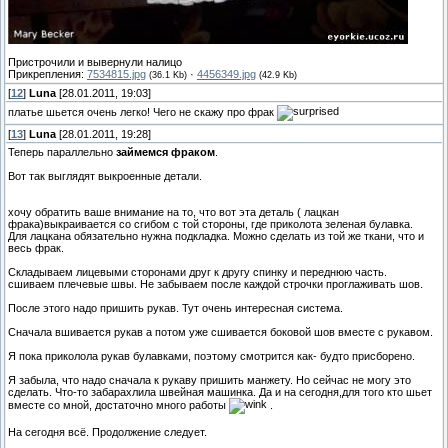
Пристрочили и вывернули налицо
Прикрепления:
7534815.jpg
·
4456349.jpg
(36.1 Kb)
(42.9 Kb)
[
12
]
Luna
[28.01.2011, 19:03]
платье шьется очень легко! Чего не скажу про фрак
[
13
]
Luna
[28.01.2011, 19:28]
Теперь параллельно
займемся фраком
.
Вот так выглядят выкроенные детали.
хочу обратить ваше внимание на то, что вот эта деталь ( лацкан
фрака)выкраивается со сгибом с той стороны, где приколота зеленая булавка.
Для лацкана обязательно нужна подкладка. Можно сделать из той же ткани, что и
весь фрак.
Складываем лицевыми сторонами друг к другу спинку и переднюю часть.
сшиваем плечевые швы. Не забываем после каждой строчки проглаживать шов.
После этого надо пришить рукав. Тут очень интересная система.
Сначала вшивается рукав а потом уже сшивается боковой шов вместе с рукавом.
Я пока приколола рукав булавками, поэтому смотрится как- будто присборено.
Я забыла, что надо сначала к рукаву пришить манжету. Но сейчас не могу это
сделать. Что-то забарахлила швейная машинка. Да и на сегодня,для того кто шьет
вместе со мной, достаточно много работы
.
На сегодня всё. Продолжение следует.