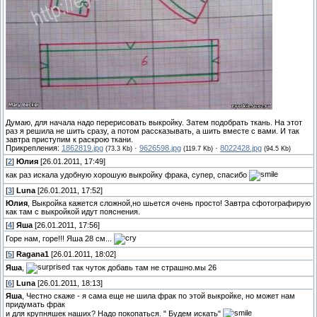
Думаю, для начала надо перерисовать выкройку. Затем подобрать ткань. На этот
раз я решила не шить сразу, а потом рассказывать, а шить вместе с вами. И так
завтра приступим к раскрою ткани.
Прикрепления:
1862819.jpg
·
9626598.jpg
·
8022428.jpg
(73.3 Kb)
(119.7 Kb)
(94.5 Kb)
[
2
]
Юлия
[26.01.2011, 17:49]
как раз искала удобную хорошую выкройку фрака, супер, спасибо
[
3
]
Luna
[26.01.2011, 17:52]
Юлия
, Выкройка кажется сложной,но шьется очень просто! Завтра сфотографирую
как там с выкройкой идут пояснения.
[
4
]
Яша
[26.01.2011, 17:56]
Горе нам, горе!!! Яша 28 см...
[
5
]
Ragana1
[26.01.2011, 18:02]
Яша
,
так чуток добавь там не страшно.мы 26
[
6
]
Luna
[26.01.2011, 18:13]
Яша
, Честно скаже - я сама еще не шила фрак по этой выкройке, но может нам
придумать фрак
и для крупняшек наших? Надо покопаться. " Будем искать"