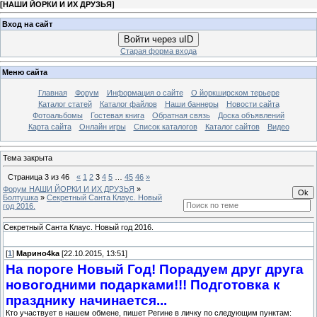
[
НАШИ ЙОРКИ И ИХ ДРУЗЬЯ
]
Вход на сайт
Войти через uID
Старая форма входа
Меню сайта
Главная
Форум
Информация о сайте
О йоркширском терьере
Каталог статей
Каталог файлов
Наши баннеры
Новости сайта
Фотоальбомы
Гостевая книга
Обратная связь
Доска объявлений
Карта сайта
Онлайн игры
Список каталогов
Каталог сайтов
Видео
Тема закрыта
Страница
3
из
46
«
1
2
3
4
5
…
45
46
»
Форум НАШИ ЙОРКИ И ИХ ДРУЗЬЯ
»
Болтушка
»
Секретный Санта Клаус. Новый
год 2016.
Секретный Санта Клаус. Новый год 2016.
[
1
]
Марино4kа
[22.10.2015, 13:51]
На пороге Новый Год! Порадуем друг друга
новогодними подарками!!! Подготовка к
празднику начинается...
Кто участвует в нашем обмене, пишет Регине в личку по следующим пунктам: