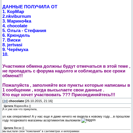
ДАННЫЕ ПОЛУЧИЛА ОТ
1. КорМар
2.nkviburnum
3. Марино4ка
4. chocolate
5. Ольга - Стефания
6. Крюндель
7. Виски
8. jertvasi
9. Черёмуха
10.
Участники обмена должны будут отмечаться в этой теме ,
не пропадать с форума надолго и соблюдать все сроки
обмена!!!
Пожалуйста , заполняйте все пункты которые написаны в
1 сообщении , когда высылаете свои данные .
Кто еще хочет участвовать ??? Присоединяйтесь!!!
[
34
]
chocolate
[26.10.2015, 21:16]
Цитата
Марино4kа
(
)
А я уже кое-что прикупила,
ух как оперативно! А у нас еще я даже ничего не видела к новому году....в прошлом
году поздновато магазины асортиментик выложили
Цитата
Виски
(
)
мы выслали свои "пожелания" в сантиметрах и килограммах