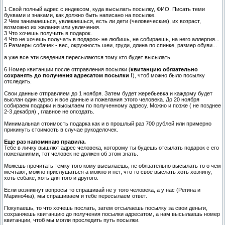
1 Свой полный адрес с индексом, куда высылать посылку, ФИО. Писать теми
буквами и знаками, как должно быть написано на посылке.
2 Чем занимаешься, увлекаешься, есть ли дети (человеческие), их возраст,
возможно их желания или увлечения.
3 Что хочешь получить в подарок.
4 Что не хочешь получать в подарок- не любишь, не собираешь, на него аллергия...
5 Размеры собачек - вес, окружность шеи, груди, длина по спинке, размер обуви...
а уже все эти сведения пересылаются тому кто будет высылать
6 Номер квитанции после отправления посылки (
квитанцию обязательно
сохранять до получения адресатом посылки !
), чтоб можно было посылку
отследить.
Свои данные отправляем до 1 ноября. Затем будет жеребьевка и каждому будет
выслан один адрес и все данные и пожелания этого человека. До 20 ноября
собираем подарки и высылаем по полученному адресу. Можно и позже ( не позднее
2-3 декабря) , главное не опоздать.
Минимальная стоимость подарка как и в прошлый раз 700 рублей или примерно
прикинуть стоимость в случае рукоделочек.
Еще раз напоминаю правила.
Тебе в личку вышлют адрес человека, которому ты будешь отсылать подарок с его
пожеланиями, тот человек не должен об этом знать.
Можешь прочитать темку того кому высылаешь, не обязательно высылать то о чем
мечтают, можно прислушаться а можно и нет, что то свое выслать хоть хозяину,
хоть собаке, хоть для того и другого.
Если возникнут вопросы то спрашивай не у того человека, а у нас (Регина и
Марино4ка), мы спрашиваем и тебе пересылаем ответ.
Покупаешь, то что хочешь послать, затем отсылаешь посылку за свои деньги,
сохраняешь квитанцию до получения посылки адресатом, а нам высылаешь номер
квитанции, чтоб мы могли проследить путь посылки.