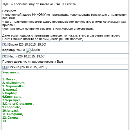
Ждешь свою посылку от такого же САНТЫ как ты.
Важно!!!
-полученный адрес НИКОМУ не передавать, использовать только для отправления
посылки.
-при отправлении посылки адрес переписываем полностью и теми же знаками, как
прислан.
-хрупкие вещи лучше не высылать или хорошо упаковывать.
Даже если подарок открываешь раньше, то показать его и озвучить имя твоего
Санты можно вместе со всеми(число решим попозже).
[
31
]
Виски
[26.10.2015, 19:50]
КорМар
, точно
[
32
]
Настя
[26.10.2015, 19:58]
Привет девчули, я присоединяюсь к Вам
[
33
]
Регина
[26.10.2015, 20:13]
Участвуют:
1. Виски,
2. nkviburnum,
3. Марино4kа,
4. Алиса?
5.КорМар,
6.Крюндель,
7.Черёмуха,
8.Ольга-Стефания ,
9.chocolate,
10.jertvasi,
11.Тиффани,
12. Стюра ,
13.