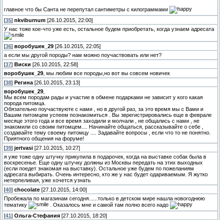
главное что бы Санта не перепутал сантиметры с килограммами
[
35
]
nkviburnum
[26.10.2015, 22:00]
У нас тоже кое-что уже есть, остальное будем приобретать, когда узнаем адресата
[
36
]
воробушек_29
[26.10.2015, 22:05]
а если мы другой породы? нам можно поучаствовать или нет?
[
37
]
Виски
[26.10.2015, 22:58]
воробушек_29
, мы любим все породы,но вот вы совсем новичек
[
38
]
Регина
[26.10.2015, 23:13]
воробушек_29
,
Мы всем породам рады и участие в обмене подарками не зависит у кого какая
порода питомца.
Обязательно поучаствуюте с нами , но в другой раз, за это время мы с Вами и
Вашим питомцем успеем познакомиться . Вы зврегистрировались еще в феврале
месяце этого года и все время заходили и молчали , не общались с нами , не
знакомили со своим питомцем.... Начинайте общаться, рассказывайте о себе ,
создавайте тему своему питомцу .... Задавайте вопросы , если что то не понятно.
Приятного общения на форуме!
[
39
]
jertvasi
[27.10.2015, 10:27]
я уже тоже одну штучку прикупила в подарочек, когда на выставке собак была в
воскресенье. Еще одну штучку должны из Москвы передать на этих выходных
(если поедет знакомая на выставку). Остальное уже будем по пожеланиям
адресата выбирать. Очень интересно, кто же у нас будет одариваемым. Я жутко
нетерпеливая, уже хочется узнать
[
40
]
chocolate
[27.10.2015, 14:00]
Пробежала по магазинам сегодня......только в детском мире нашла новогоднюю
тематику
. Оказалось мне и самой там полно всего надо
[
41
]
Ольга-Стефания
[27.10.2015, 18:20]