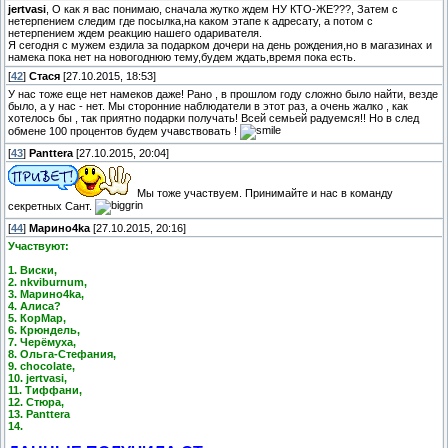
jertvasi
, О как я вас понимаю, сначала жутко ждем НУ КТО-ЖЕ???, Затем с
нетерпением следим где посылка,на каком этапе к адресату, а потом с
нетерпением ждем реакцию нашего одаривателя.
Я сегодня с мужем ездила за подарком дочери на день рождения,но в магазинах и
намека пока нет на новогоднюю тему,будем ждать,время пока есть.
[
42
]
Стася
[27.10.2015, 18:53]
У нас тоже еще нет намеков даже! Рано , в прошлом году сложно было найти, везде
было, а у нас - нет. Мы сторонние наблюдатели в этот раз, а очень жалко , как
хотелось бы , так приятно подарки получать! Всей семьей радуемся!! Но в след
обмене 100 процентов будем учавствовать !
[
43
]
Panttera
[27.10.2015, 20:04]
Мы тоже участвуем. Принимайте и нас в команду
секретных Сант.
[
44
]
Марино4kа
[27.10.2015, 20:16]
Участвуют:
1. Виски,
2. nkviburnum,
3. Марино4kа,
4. Алиса?
5. КорМар,
6. Крюндель,
7. Черёмуха,
8. Ольга-Стефания,
9. chocolate,
10. jertvasi,
11. Тиффани,
12. Стюра,
13. Panttera
14.