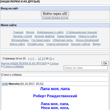
[
НАШИ ЙОРКИ И ИХ ДРУЗЬЯ
]
Вход на сайт
Войти через uID
Старая форма входа
Меню сайта
Главная
Форум
Информация о сайте
О йоркширском терьере
Каталог статей
Каталог файлов
Наши баннеры
Новости сайта
Фотоальбомы
Гостевая книга
Обратная связь
Доска объявлений
Карта сайта
Онлайн игры
Список каталогов
Каталог сайтов
Видео
Страница
14
из
15
«
1
2
…
12
13
14
15
»
Форум НАШИ ЙОРКИ И ИХ ДРУЗЬЯ
»
Статьи
»
Cтихи о собаках
Cтихи о собаках
[
196
]
Marusha
[01.10.2017, 20:21]
Лапа моя, лапа
Роберт Рождественский
Лапа моя, лапа,
Носа моя, носа,