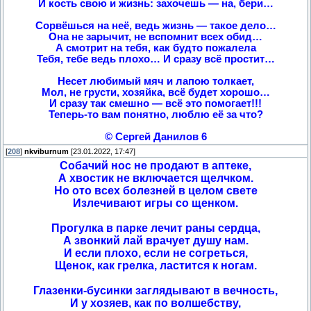
И кость свою и жизнь: захочешь — на, бери…
Сорвёшься на неё, ведь жизнь — такое дело…
Она не зарычит, не вспомнит всех обид…
А смотрит на тебя, как будто пожалела
Тебя, тебе ведь плохо… И сразу всё простит…
Несет любимый мяч и лапою толкает,
Мол, не грусти, хозяйка, всё будет хорошо…
И сразу так смешно — всё это помогает!!!
Теперь-то вам понятно, люблю её за что?
© Сергей Данилов 6
[
208
]
nkviburnum
[23.01.2022, 17:47]
Cобачий нос не продают в аптеке,
А хвостик не включается щелчком.
Но ото всех болезней в целом свете
Излечивают игры со щенком.
Прогулка в парке лечит раны сердца,
А звонкий лай врачует душу нам.
И если плохо, если не согреться,
Щенок, как грелка, ластится к ногам.
Глазенки-бусинки заглядывают в вечность,
И у хозяев, как по волшебству,