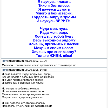
Я научусь плакать
Тихо и безголосо.
Я научусь думать
Много и без истерик,
Гордость запру в трюмы
И научусь ВЕРИТЬ!
Чуда моя, чуда,
Рада моя, рада,
Хочешь, с тобой буду
Весь выходной рядом?
Хочешь, прижмись с лаской
Мокрым своим носом.
Хочешь про снег сказку?
Только ЖИВИ, пёса!
[
197
]
nkviburnum
[01.10.2017, 21:14]
Marusha
, Трогательное, слёзо пробивающее стихотворение...
[
198
]
nkviburnum
[24.06.2018, 14:56]
Я ехал в лифте. Вдруг открылись двери,
Вошла мадам с большим мохнатым псом.
Я в угол лифта спрятался скорее
И замер там с испуганным лицом.
Но поиграть собачка захотела
И стала мне на плечи лапы класть,
Меня прижав своим громадным телом,
Открыв свою чудовищную пасть.
Я, как остолбенел; стоял с опаской
Пошевельнуться, лишний сделать жест: