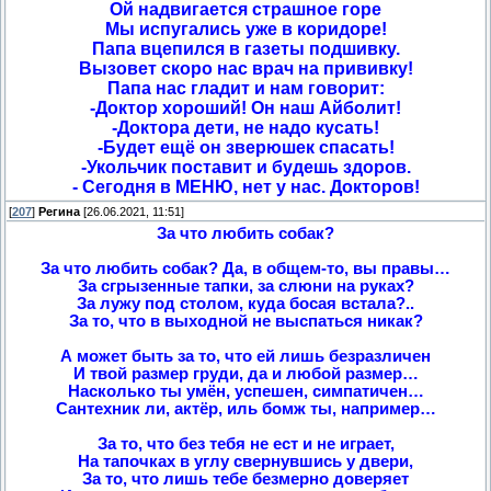
Ой надвигается страшное горе
Мы испугались уже в коридоре!
Папа вцепился в газеты подшивку.
Вызовет скоро нас врач на прививку!
Папа нас гладит и нам говорит:
-Доктор хороший! Он наш Айболит!
-Доктора дети, не надо кусать!
-Будет ещё он зверюшек спасать!
-Укольчик поставит и будешь здоров.
- Сегодня в МЕНЮ, нет у нас. Докторов!
[
207
]
Регина
[26.06.2021, 11:51]
За что любить собак?
За что любить собак? Да, в общем-то, вы правы…
За сгрызенные тапки, за слюни на руках?
За лужу под столом, куда босая встала?..
За то, что в выходной не выспаться никак?
А может быть за то, что ей лишь безразличен
И твой размер груди, да и любой размер…
Насколько ты умён, успешен, симпатичен…
Сантехник ли, актёр, иль бомж ты, например…
За то, что без тебя не ест и не играет,
На тапочках в углу свернувшись у двери,
За то, что лишь тебе безмерно доверяет