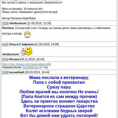
Вы лучше к врачу с малышом запишитесь!»
Моя остановка. Усталости нет.
Лишь хохот «мамаши» доносится вслед!
Автор Наталья Коробова
[
203
]
nkviburnum
[11.09.2018, 12:33]
Panttera
, Суперский стих ! А ведь на самом деле такие разговоры у собачников
всегда и везде
[
204
]
Ольга-Стефания
[11.09.2018, 14:08]
nkviburnum
,
[
205
]
Регина
[09.11.2018, 20:03]
Доступно только для пользователей
Прикрепления:
9104669.jpg
(9.7 Kb)
[
206
]
kuzashka0
[28.03.2019, 16:44]
Мама послала к ветеринару.
Папа с собой прихватил
Сразу пару.
Любим врачей мы конечно Не очень!
(Папа боится их сам между прочим)
Здесь не приятно воняют лекарства
Ветеринарное страшное Царство
Колят иголками бедных зверей
Вот бы домой нам удрать поскорей!