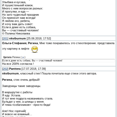
Улыбака и кусака,
И пушистенький комок.
Много с ним вопросов разных:
И прогулки, и еда —
Но зато чудесный праздник
Он приносит нам всегда!
Я люблю его, ребята,
И хочу вам дать совет:
Если в доме есть собака,
Вы — счастливый человек!
© Полина Николаева
[
201
]
nkviburnum
[25.06.2018, 17:52]
Ольга-Стефания
,
Регина
, Мне тоже понравилось это стихотворение. представила
эту картину в лифте
Цитата
Регина
(
)
Если в доме есть собака, Вы — счастливый человек!
На все 200% согласна !
[
202
]
Panttera
[17.07.2018, 17:39]
nkviburnum
, классный стих! Пошла почитала еще стихи этого автора.
Регина
, стих очень добрый!
Заводчицы такие заводчицы.
В маршрутке с работы
Я еду. Устала.
И тут мне подруга названивать стала.
Бульдог у нее, а шпицы у меня.
И тема «собачников» - просто беда!
Але! Нос горячий(
И вовсе не влажный…