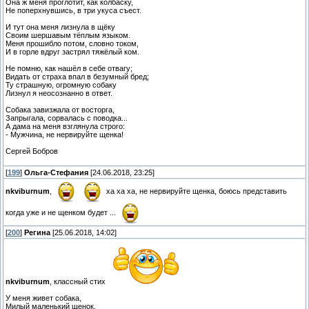
Она ж меня проглотит, как колбаску,
Не поперхнувшись, в три укуса съест.
И тут она меня лизнула в щёку
Своим шершавым тёплым языком.
Меня прошибло потом, словно током,
И в горле вдруг застрял тяжёлый ком.
Не помню, как нашёл в себе отвагу;
Видать от страха впал в безумный бред;
Ту страшную, огромную собаку
Лизнул я неосознанно в ответ.
Собака завизжала от восторга,
Запрыгала, сорвалась с поводка...
А дама на меня взглянула строго:
- Мужчина, не нервируйте щенка!
Сергей Бобров
[
199
]
Ольга-Стефания
[24.06.2018, 23:25]
nkviburnum
,
ха ха ха, не нервируйте щенка, боюсь представить
когда уже и не щенком будет ...
[
200
]
Регина
[25.06.2018, 14:02]
nkviburnum
, классный стих
У меня живет собака,
Милый маленький щенок.