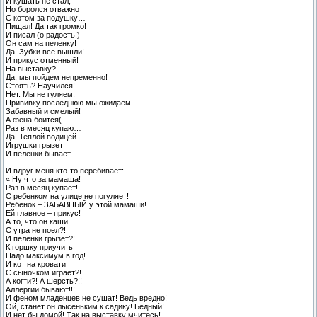
И кушать не стал,
Но боролся отважно
С котом за подушку…
Пищал! Да так громко!
И писал (о радость!)
Он сам на пеленку!
Да. Зубки все вышли!
И прикус отменный!
На выставку?
Да, мы пойдем непременно!
Стоять? Научился!
Нет. Мы не гуляем.
Прививку последнюю мы ожидаем.
Забавный и смелый!
А фена боится(
Раз в месяц купаю…
Да. Теплой водицей.
Игрушки грызет
И пеленки бывает…
И вдруг меня кто-то перебивает:
« Ну что за мамаша!
Раз в месяц купает!
С ребенком на улице не погуляет!
Ребенок – ЗАБАВНЫЙ у этой мамаши!
Ей главное – прикус!
А то, что он каши
С утра не поел?!
И пеленки грызет?!
К горшку приучить
Надо максимум в год!
И кот на кровати
С сыночком играет?!
А когти?! А шерсть?!!
Аллергии бывают!!!
И феном младенцев не сушат! Ведь вредно!
Ой, станет он лысеньким к садику! Бедный!
И нет бы домой! Так на выставку мчитесь!