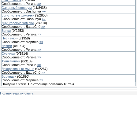
Сообщение от:
Регина
»»
Сахарный опоссум
(
11
/
8438
)
Сообщение от:
Dashunya
»»
Золотистые хомячки
(
9
/
2858
)
Сообщение от:
Dashunya
»»
Джунгарские хомяки
(
2
/
4310
)
Сообщение от:
ДашаСпб
»»
Белки
(
0
/
2253
)
Сообщение от:
Регина
»»
Песчанки
(
3
/
1958
)
Сообщение от:
Мариша
»»
Летяги
(
0
/
1994
)
Сообщение от:
Регина
»»
Суслики
(
0
/
1514
)
Сообщение от:
Регина
»»
Тушканчики
(
0
/
3139
)
Сообщение от:
Регина
»»
Декоративные мыши
(
0
/
2267
)
Сообщение от:
ДашаСпб
»»
Бурундук
(
0
/
1890
)
Сообщение от:
Мариша
»»
Найдено
16
тем. На странице показано
16
тем.
Полная версия сайта