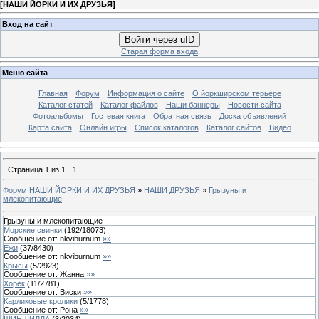
[
НАШИ ЙОРКИ И ИХ ДРУЗЬЯ
]
Вход на сайт
Войти через uID
Старая форма входа
Меню сайта
Главная
Форум
Информация о сайте
О йоркширском терьере
Каталог статей
Каталог файлов
Наши баннеры
Новости сайта
Фотоальбомы
Гостевая книга
Обратная связь
Доска объявлений
Карта сайта
Онлайн игры
Список каталогов
Каталог сайтов
Видео
Страница
1
из
1
1
Форум НАШИ ЙОРКИ И ИХ ДРУЗЬЯ
»
НАШИ ДРУЗЬЯ
»
Грызуны и
млекопитающие
Грызуны и млекопитающие
Морские свинки
(
192
/
18073
)
Сообщение от:
nkviburnum
»»
Ежи
(
37
/
8430
)
Сообщение от:
nkviburnum
»»
Крысы
(
5
/
2923
)
Сообщение от:
Жанна
»»
Хорёк
(
11
/
2781
)
Сообщение от:
Виски
»»
Карликовые кролики
(
5
/
1778
)
Сообщение от:
Рона
»»
ШИНШИЛЛА
(
3
/
2034
)