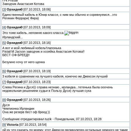
П-к Fristail
Заводчик Анастасия Котова
[
3
]
Орхидея0
[07.10.2013, 18:06]
Единственный кабель в Юнир классе, с ним мы обычно и соревнуемся...это
Регинин Феррари( Фира)
[
4
]
Орхидея0
[07.10.2013, 18:09]
Это тоже кабель..непомню какого класса
Ирландский...
[
5
]
Орхидея0
[07.10.2013, 18:16]
А вот и мой любимый кобель!!лапонька
Fistail M Jacson заводчик и хозяйка Анастасия Котова!!
БЕСТ ОФ БРЕЕД!!
Безумно хочу от него щенка
[
6
]
Орхидея0
[07.10.2013, 18:19]
3 кобеля в сравнении на лучшего кабеля, конечно же Джексон лучший
[
7
]
Орхидея0
[07.10.2013, 18:23]
Слева Регина и Дуся)) справа незнаю , ирландка...тетенька была ооочень
недовольная решением судьи в Пользу Дуси) лучшая сука
[
8
]
Орхидея0
[07.10.2013, 18:26]
Дуся
Чемпионка Ирландии
Она же резерв бест оф бреед ))
Сообщение отредактировал
tuzik
-
Понедельник, 07.10.2013, 18:28
[
9
]
Victoria
[07.10.2013, 18:54]
ой ну что сказать по моему этот Джексон великолепен,остальные немного не такие