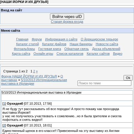
[
НАШИ ЙОРКИ И ИХ ДРУЗЬЯ
]
Вход на сайт
Войти через uID
Старая форма входа
Меню сайта
Главная
Форум
Информация о сайте
О йоркширском терьере
Каталог статей
Каталог файлов
Наши баннеры
Новости сайта
Фотоальбомы
Гостевая книга
Обратная связь
Доска объявлений
Карта сайта
Онлайн игры
Список каталогов
Каталог сайтов
Видео
Страница
1
из
2
1
2
»
Форум НАШИ ЙОРКИ И ИХ ДРУЗЬЯ
»
О
выставках
»
5/10/2013 Интернациональная
выставка в Ирландии
5/10/2013 Интернациональная выставка в Ирландии
[
1
]
Орхидея0
[07.10.2013, 17:56]
Я не буду тут рассказывать об все породах! А просто покажу как проходида
выставка Йорков!!
у нас не получилось участвовать к сожелению...но я была зрителем и смогла
пофоткать и снять видео!!
[
2
]
Орхидея0
[07.10.2013, 18:01]
Единственный щенок в его классе!! Привезенный на эту выставку из Англии