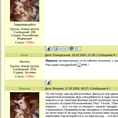
Задержавшийся
Группа: Новая группа
Сообщений:
295
Страна: Российская
Федерация
Статус:
Offline
lenaa
Дата: Понедельник, 16.02.2009, 23:38 | Сообщение #
3
Мариша
, интересненько, я по сайтику погуляла, с 
Житель
Расскажи поподробней
!
Группа: Новая группа
Сообщений:
1104
Страна: Эстония
Статус:
Offline
Мариша
Дата: Вторник, 17.02.2009, 09:27 | Сообщение #
4
По честному там музей восковых фигур,но они двиг
подсветкой,полумрак,звук,спецэффекты и гиды,кото
комнаты и ее тематики.Вообще музей посвящен заг
услышать истории:Раскольникова,"Нос" Гоголя, "Пик
первого,...... все что как то связано с нашим город
страшновато.Например,когда заходишь в помещение,
он летит вниз.И ли еще под конец путешествия заход
зеркалами.Гид испаряется,а ты ищи выход.... это бы