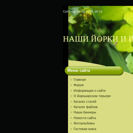
Суббота, 08.08.2026, 06:21
НАШИ ЙОРКИ И И
Меню сайта
Главная
Форум
Информация о сайте
О йоркширском терьере
Каталог статей
Каталог файлов
Наши баннеры
Новости сайта
Фотоальбомы
Гостевая книга