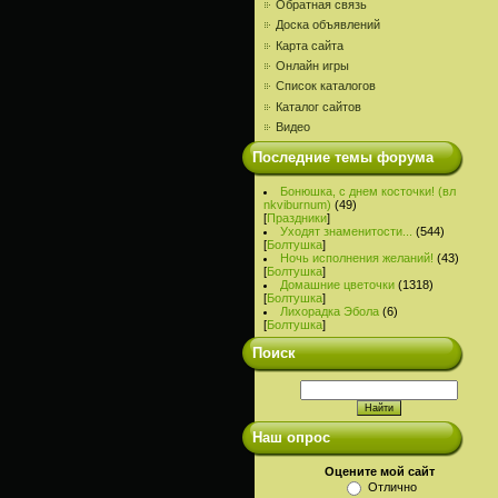
Обратная связь
Доска объявлений
Карта сайта
Онлайн игры
Список каталогов
Каталог сайтов
Видео
Последние темы форума
Бонюшка, с днем косточки! (вл
nkviburnum)
(49)
[
Праздники
]
Уходят знаменитости...
(544)
[
Болтушка
]
Ночь исполнения желаний!
(43)
[
Болтушка
]
Домашние цветочки
(1318)
[
Болтушка
]
Лихорадка Эбола
(6)
[
Болтушка
]
Поиск
Наш опрос
Оцените мой сайт
Отлично