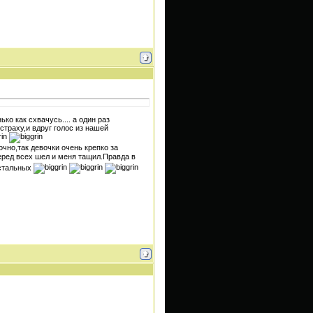
ко как схвачусь.... а один раз
страху,и вдруг голос из нашей
чно,так девочки очень крепко за
еред всех шел и меня тащил.Правда в
остальных