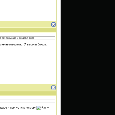
 без тормозов и он летит вниз
не не говорила... Я высоты боюсь...
,такое я пропустить не могу