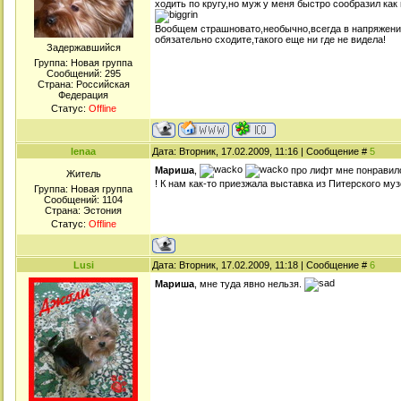
ходить по кругу,но муж у меня быстро сообразил как
Вообщем страшновато,необычно,всегда в напряжении
обязательно сходите,такого еще ни где не видела!
Задержавшийся
Группа: Новая группа
Сообщений:
295
Страна: Российская
Федерация
Статус:
Offline
lenaa
Дата: Вторник, 17.02.2009, 11:16 | Сообщение #
5
Мариша
,
про лифт мне понравило
Житель
! К нам как-то приезжала выставка из Питерского му
Группа: Новая группа
Сообщений:
1104
Страна: Эстония
Статус:
Offline
Lusi
Дата: Вторник, 17.02.2009, 11:18 | Сообщение #
6
Мариша
, мне туда явно нельзя.