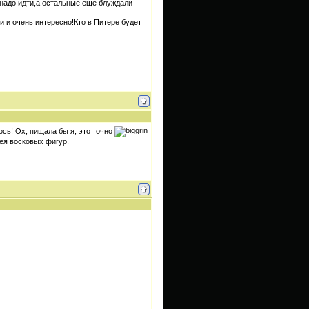
 надо идти,а остальные еще блуждали
 и очень интересно!Кто в Питере будет
сь! Ох, пищала бы я, это точно
зея восковых фигур.