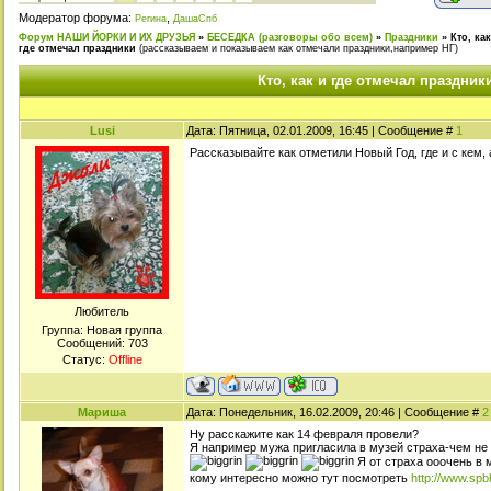
Модератор форума:
,
Регина
ДашаСпб
Форум НАШИ ЙОРКИ И ИХ ДРУЗЬЯ
»
БЕСЕДКА (разговоры обо всем)
»
Праздники
»
Кто, как
где отмечал праздники
(рассказываем и показываем как отмечали праздники,например НГ)
Кто, как и где отмечал праздник
Lusi
Дата: Пятница, 02.01.2009, 16:45 | Сообщение #
1
Рассказывайте как отметили Новый Год, где и с кем,
Любитель
Группа: Новая группа
Сообщений:
703
Статус:
Offline
Мариша
Дата: Понедельник, 16.02.2009, 20:46 | Сообщение #
2
Ну расскажите как 14 февраля провели?
Я например мужа пригласила в музей страха-чем не
Я от страха ооочень в
кому интересно можно тут посмотреть
http://www.spbh