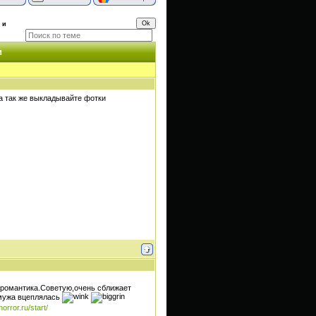
 и
и
 а так же выкладывайте фотки
 романтика.Советую,очень сближает
 мужа вцеплялась
orror.ru/start/