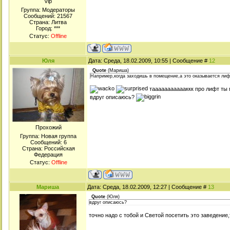
Viр
Группа: Модераторы
Сообщений:
21567
Страна: Литва
Город: ***
Статус:
Offline
Юля
Дата: Среда, 18.02.2009, 10:55 | Сообщение #
12
Quote
(
Мариша
)
Например,когда заходишь в помещение,а это оказывается лифт
таааааааааааккк про лифт ты м
вдруг описаюсь?
Прохожий
Группа: Новая группа
Сообщений:
6
Страна: Российская
Федерация
Статус:
Offline
Мариша
Дата: Среда, 18.02.2009, 12:27 | Сообщение #
13
Quote
(
Юля
)
вдруг описаюсь?
точно надо с тобой и Светой посетить это заведение