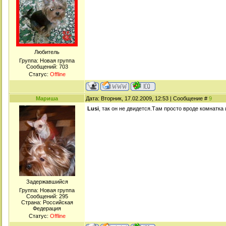
Любитель
Группа: Новая группа
Сообщений:
703
Статус:
Offline
Мариша
Дата: Вторник, 17.02.2009, 12:53 | Сообщение #
9
Lusi
, так он не двидется.Там просто вроде комнатка
Задержавшийся
Группа: Новая группа
Сообщений:
295
Страна: Российская
Федерация
Статус:
Offline