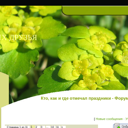
Х ДРУЗЬЯ
Кто, как и где отмечал праздники - Ф
[
Новые сообщения
·
У
1
Страница
1
из
11
2
3
…
10
11
»