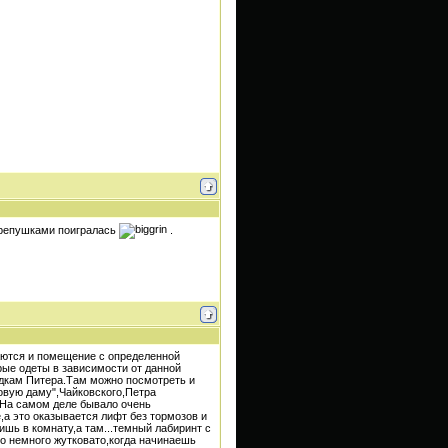
черепушками поигралась
.
аются и помещение с определенной
рые одеты в зависимости от данной
адкам Питера.Там можно посмотреть и
овую даму",Чайковского,Петра
ом.На самом деле бывало очень
а это оказывается лифт без тормозов и
ишь в комнату,а там...темный лабиринт с
ло немного жутковато,когда начинаешь