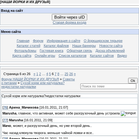
[
НАШИ ЙОРКИ И ИХ ДРУЗЬЯ
]
Вход на сайт
Войти через uID
Старая форма входа
Меню сайта
Главная
Форум
Информация о сайте
О йоркширском терьере
Каталог статей
Каталог файлов
Наши баннеры
Новости сайта
Фотоальбомы
Гостевая книга
Обратная связь
Доска объявлений
Карта сайта
Онлайн игры
Список каталогов
Каталог сайтов
Видео
Страница
6
из
26
«
1
2
…
4
5
6
7
8
…
25
26
»
Форум НАШИ ЙОРКИ И ИХ ДРУЗЬЯ
»
Советы
о питании
»
Сухой корм или натуралка?
недостатки натуралки
Сухой корм или натуралка?недостатки натуралки
[
76
]
Арина_Мачикова
[16.01.2011, 21:07]
Marusha
, главное, что активная, может себе разгрузочный день устроила
[
77
]
Marusha
[16.01.2011, 21:09]
Мачо
, может, и разгрузочный день, но уже второй день..
Час назад клюнула творога..меньше чайной ложки и все..
[
78
]
Арина_Мачикова
[16.01.2011, 21:11]