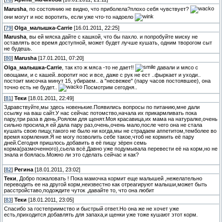
Marusha
, по состоянию не видно, что приболела?плохо себя чувствует?
они могут и нос воротить, если уже что-то надоело
[
79
]
Olga_малышка-Carrie
[16.01.2011, 22:25]
Marusha
, вы ей мяска дайте с кашкой, что бы пахло. и попробуйте миску не
оставлять все время доступной, может будет лучше кушать, одним творогом сыт
не будешь.
[
80
]
Marusha
[17.01.2011, 07:20]
Olga_малышка-Carrie
, так кто ж мяса -то не дает!!
давали и мясо с
овощами, и с кашей..воротит нос и все, даже с рук не ест ..фыркает и уходи..
постоит мисочка минут 15, убираем.. а "несвежее" (пару часов постоявшее), она
точно есть не будет..
Посмотрим сегодня..
[
81
]
Теки
[18.01.2011, 22:49]
Здравствуйте,мы здесь новенькие.Появились вопросы по питанию,мне дали
ссылку на ваш сайт.У нас сейчас потомство,начала их прикармливать пока
пару,три раза в день,Роялом для щенят.Моя красавица,их мама на натуралке,очень
сильно просила,я ей дала пару раз,очень,очень мало,после чего она не стала
кушать свою пищу,такого не было ни когда,мы не страдаем аппетитом,темболее во
время кормления.Я не могу позволить себе такое,чтоб не кормить её пару
дней.Сегодня пришлось добавить в её пищу зёрен семь
корма(размоченного),сьела всё.Давно уже подумывала перевести её на корм,но не
знала и боялась.Можно ли это сделать сейчас и как?
[
82
]
Регина
[18.01.2011, 23:02]
Теки
, Добро пожаловать ! Пока мамочка кормит еще малышей ,нежелательно
переводить ее на другой корм,неизвестно как отреагируют малыши,может быть
расстройставо,подождите чуток ,давайте то, что она любит
[
83
]
Теки
[18.01.2011, 23:05]
Спасибо за гостеприимство и быстрый ответ.Но она же не хочет уже
есть,приходится добавлять для запаха,и щенки уже тоже кушают этот корм.