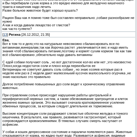
и Вы перебирали сухик корма а это вредно именно для желудочно кишечного
тракта и кишечник надо лечить
Разве больное животное будет хорошо кушать?
Рацион Ваш как я помню тоже был составлен неправильно ,собаке разнообразие не
нужно
А как и когда давали лекарство от глистов?
как часто гуляете?
[
13
]
Регина
[26.12.2012, 21:35]
Ева
,
Вот в том то и дело,что на натуральке невозможно сбалансировать все по
витаминам,минералам,так как йорочка растет ,увеличивается вес и надо иметь
знания чтоб сбалансировать питание,поэтому и кормят сухим кормом так как там
всё сбалансировано ,обязательно надо давать витамины
С едой собаки получают соль , но вот достаточное кол-во или нет ,это неизвестно
Плохо,когда недостаток соли и плохо когда переизбыток ее
Ветеринары не советуют давать соль собаке , но знаю хозяев которые раз в
неделю или раз в 2 недели дают малюсенький кусочек малосольного огурчика ,не
знаю насколько это правильно
Долгое потребление повышенных доз соли ведет к хроническому отравлению
животных.
При отравлении солью происходит нарушение работы центральной и
периферической нервных систем, а также обезвоживание эритроцитов и клеток
жизненно важных органов. Это вызывает сначала кратковременное усиление
обменных процессов, за которым следует длительное их торможение.
Высокие концентрации соли раздражают слизистые оболочки желудка и тонкого
кишечника. В результате, как правило, развивается гастроэнтерит, который
сопровождается кровоизлияниями. В тяжелых случаях смерть наступает от
асфиксии.
У собак и кошек депрессивное состояние и параличи появляются рано. Животные
отказываются от корма, но жадно пьют воду. Развивается асфиксия, видимые