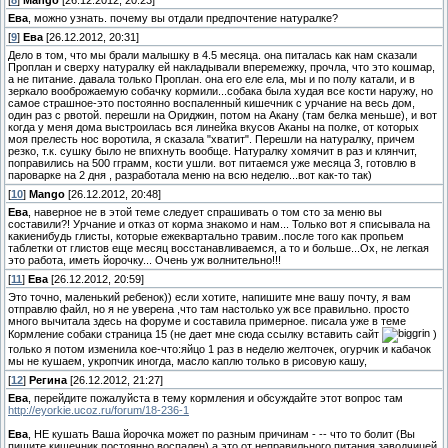
[
8
]
Mango
[26.12.2012, 20:23]
Ева
, можно узнать. почему вы отдали предпочтение натуралке?
[
9
]
Ева
[26.12.2012, 20:31]
Дело в том, что мы брали малышку в 4.5 месяца. она питалась как нам сказали
Проплан и сверху натуралку ей накладывали вперемежку, прочла, что это кошмар,
а не питание. давала только Проплан. она его еле ела, мы и по полу катали, и в
зеркало вооброжаемую собачку кормили...собака была худая все кости наружу, но
самое страшное-это постоянно воспаленный кишечник с урчание на весь дом,
один раз с рвотой. перешли на Ориджин, потом на Акану (там белка меньше), и вот
когда у меня дома выстроилась вся линейка вкусов Аканы на полке, от которых
моя прелесть нос воротила, я сказала "хватит". Перешли на натуралку, причем
резко, т.к. сушку было не впихнуть вообще. Натуралку хомячит в раз и клянчит,
поправились на 500 гграмм, кости ушли. вот питаемся уже месяца 3, готовлю в
пароварке на 2 дня , разработала меню на всю неделю...вот как-то так)
[
10
]
Mango
[26.12.2012, 20:48]
Ева
, наверное не в этой теме следует спрашивать о том сто за меню вы
составили?! Урчание и отказ от корма знакомо и нам... Только вот я списывала на
какиенибудь глисты, которые ежеквартально травим..после того как пропьем
таблетки от глистов еще месяц восстанавливаемся, а то и больше...Ох, не легкая
это работа, иметь йорочку... Очень уж волнительно!!!
[
11
]
Ева
[26.12.2012, 20:59]
Это точно, маленький ребенок)) если хотите, напишите мне вашу почту, я вам
отправлю файл, но я не уверена ,что там настолько уж все правильно. просто
много вычитала здесь на форуме и составила примерное. писала уже в теме
Кормление собаки страница 15 (не дает мне сюда ссылку вставить сайт
)
только я потом изменила кое-что:яйцо 1 раз в неделю желточек, огурчик и кабачок
мы не кушаем, укропчик иногда, масло каплю только в рисовую кашу,
[
12
]
Регина
[26.12.2012, 21:27]
Ева
, перейдите пожалуйста в тему кормления и обсуждайте этот вопрос там
http://eyorkie.ucoz.ru/forum/18-236-1
Ева
, НЕ кушать Ваша йорочка может по разным причинам - -- что то болит (Вы
пишите кишечник постоянно воспален),а это от неправильного питания заводчицей