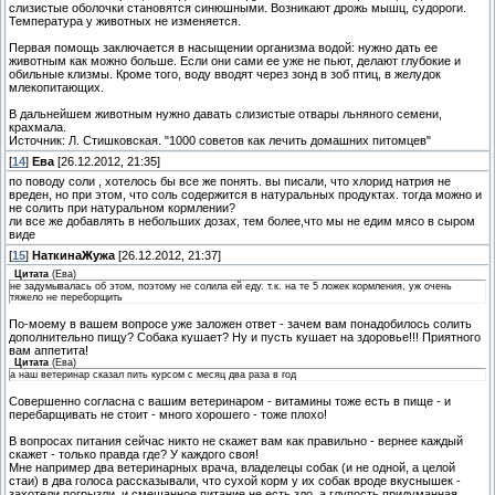
слизистые оболочки становятся синюшными. Возникают дрожь мышц, судороги.
Температура у животных не изменяется.
Первая помощь заключается в насыщении организма водой: нужно дать ее
животным как можно больше. Если они сами ее уже не пьют, делают глубокие и
обильные клизмы. Кроме того, воду вводят через зонд в зоб птиц, в желудок
млекопитающих.
В дальнейшем животным нужно давать слизистые отвары льняного семени,
крахмала.
Источник: Л. Стишковская. "1000 советов как лечить домашних питомцев"
[
14
]
Ева
[26.12.2012, 21:35]
по поводу соли , хотелось бы все же понять. вы писали, что хлорид натрия не
вреден, но при этом, что соль содержится в натуральных продуктах. тогда можно и
не солить при натуральном кормлении?
ли все же добавлять в небольших дозах, тем более,что мы не едим мясо в сыром
виде
[
15
]
НаткинаЖужа
[26.12.2012, 21:37]
Цитата
(
Ева
)
не задумывалась об этом, поэтому не солила ей еду. т.к. на те 5 ложек кормления, уж очень
тяжело не переборщить
По-моему в вашем вопросе уже заложен ответ - зачем вам понадобилось солить
дополнительно пищу? Собака кушает? Ну и пусть кушает на здоровье!!! Приятного
вам аппетита!
Цитата
(
Ева
)
а наш ветеринар сказал пить курсом с месяц два раза в год
Совершенно согласна с вашим ветеринаром - витамины тоже есть в пище - и
перебарщивать не стоит - много хорошего - тоже плохо!
В вопросах питания сейчас никто не скажет вам как правильно - вернее каждый
скажет - только правда где? У каждого своя!
Мне например два ветеринарных врача, владелецы собак (и не одной, а целой
стаи) в два голоса рассказывали, что сухой корм у их собак вроде вкуснышек -
захотели погрызли, и смешанное питание не есть зло, а глупость придуманная