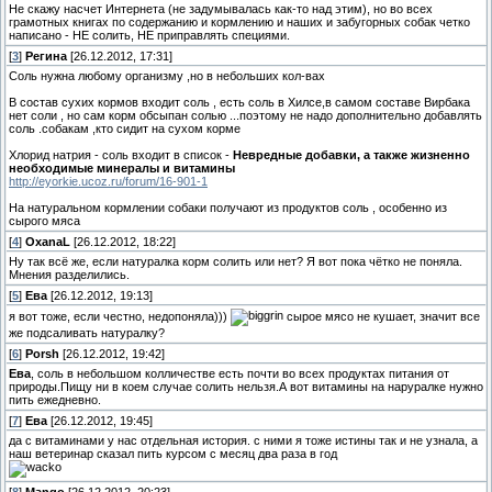
Не скажу насчет Интернета (не задумывалась как-то над этим), но во всех
грамотных книгах по содержанию и кормлению и наших и забугорных собак четко
написано - НЕ солить, НЕ приправлять специями.
[
3
]
Регина
[26.12.2012, 17:31]
Соль нужна любому организму ,но в небольших кол-вах
В состав сухих кормов входит соль , есть соль в Хилсе,в самом составе Вирбака
нет соли , но сам корм обсыпан солью ...поэтому не надо дополнительно добавлять
соль .собакам ,кто сидит на сухом корме
Хлорид натрия - соль входит в список -
Невредные добавки, а также жизненно
необходимые минералы и витамины
http://eyorkie.ucoz.ru/forum/16-901-1
На натуральном кормлении собаки получают из продуктов соль , особенно из
сырого мяса
[
4
]
OxanaL
[26.12.2012, 18:22]
Ну так всё же, если натуралка корм солить или нет? Я вот пока чётко не поняла.
Мнения разделились.
[
5
]
Ева
[26.12.2012, 19:13]
я вот тоже, если честно, недопоняла)))
сырое мясо не кушает, значит все
же подсаливать натуралку?
[
6
]
Porsh
[26.12.2012, 19:42]
Ева
, соль в небольшом колличестве есть почти во всех продуктах питания от
природы.Пищу ни в коем случае солить нельзя.А вот витамины на наруралке нужно
пить ежедневно.
[
7
]
Ева
[26.12.2012, 19:45]
да с витаминами у нас отдельная история. с ними я тоже истины так и не узнала, а
наш ветеринар сказал пить курсом с месяц два раза в год