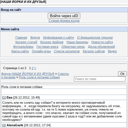
[
НАШИ ЙОРКИ И ИХ ДРУЗЬЯ
]
Вход на сайт
Войти через uID
Старая форма входа
Меню сайта
Главная
Форум
Информация о сайте
О йоркширском терьере
Каталог статей
Каталог файлов
Наши баннеры
Новости сайта
Фотоальбомы
Гостевая книга
Обратная связь
Доска объявлений
Карта сайта
Онлайн игры
Список каталогов
Каталог сайтов
Видео
Страница
1
из
2
1
2
»
Форум НАШИ ЙОРКИ И ИХ ДРУЗЬЯ
»
Советы
о питании
»
Роль соли в питании собаки
Роль соли в питании собаки
[
1
]
Ева
[26.12.2012, 15:49]
Солить или не солить еду собаке? в интернете много противоречивой
информации... я , когда перевела Беату на натуралку, не задумывалась об этом,
поэтому не солила ей еду. т.к. на те 5 ложек кормления, уж очень тяжело не
переборщить, а много соли - это опасно. хватает ли собаке соли, получаемой из
самой еды и с витаминами (даем курсами 2 раза в год)? или же добавление соли
необходимо?
[
2
]
AlenaGarik
[26.12.2012, 17:24]