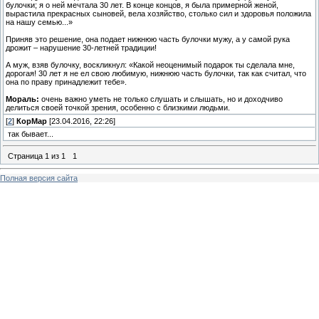
булочки; я о ней мечтала 30 лет. В конце концов, я была примерной женой,
вырастила прекрасных сыновей, вела хозяйство, столько сил и здоровья положила
на нашу семью...»
Приняв это решение, она подает нижнюю часть булочки мужу, а у самой рука
дрожит – нарушение 30-летней традиции!
А муж, взяв булочку, воскликнул: «Какой неоценимый подарок ты сделала мне,
дорогая! 30 лет я не ел свою любимую, нижнюю часть булочки, так как считал, что
она по праву принадлежит тебе».
Мораль:
очень важно уметь не только слушать и слышать, но и доходчиво
делиться своей точкой зрения, особенно с близкими людьми.
[
2
]
КорМар
[23.04.2016, 22:26]
так бывает...
Страница
1
из
1
1
Полная версия сайта