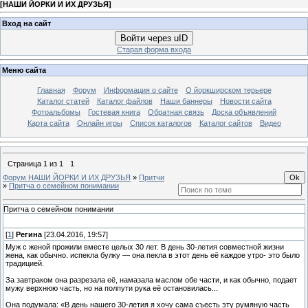
[
НАШИ ЙОРКИ И ИХ ДРУЗЬЯ
]
Вход на сайт
Войти через uID
Старая форма входа
Меню сайта
Главная
Форум
Информация о сайте
О йоркширском терьере
Каталог статей
Каталог файлов
Наши баннеры
Новости сайта
Фотоальбомы
Гостевая книга
Обратная связь
Доска объявлений
Карта сайта
Онлайн игры
Список каталогов
Каталог сайтов
Видео
Страница
1
из
1
1
Форум НАШИ ЙОРКИ И ИХ ДРУЗЬЯ
»
Притчи
»
Притча о семейном понимании
Притча о семейном понимании
[
1
]
Регина
[23.04.2016, 19:57]
Муж с женой прожили вместе целых 30 лет. В день 30-летия совместной жизни
жена, как обычно. испекла булку — она пекла в этот день её каждое утро- это было
традицией.
За завтраком она разрезала её, намазала маслом обе части, и как обычно, подает
мужу верхнюю часть, но на полпути рука её остановилась...
Она подумала: «В день нашего 30-летия я хочу сама съесть эту румяную часть