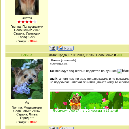
Знаток
Группа: Пользователи
Сообщений:
2707
Страна: Ирландия
Город: Cork
Статус:
Offline
Регина
Дата: Среда, 07.08.2013, 19:36 | Сообщение #
203
Цитата
(
mamasade
)
я же отдыхать.
так все едут отдыхать и надеются на лучшее
tuzik
, а чего нам ни разу не рассказала и не показал
не поделилась впечатлениями ,может кому то и помо
Viр
Группа: Модераторы
Сообщений:
21567
Страна: Литва
Город: ***
Статус:
Offline