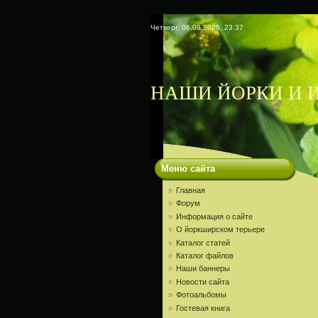
Четверг, 06.08.2026, 23:37
НАШИ ЙОРКИ И И
Меню сайта
Главная
Форум
Информация о сайте
О йоркширском терьере
Каталог статей
Каталог файлов
Наши баннеры
Новости сайта
Фотоальбомы
Гостевая книга