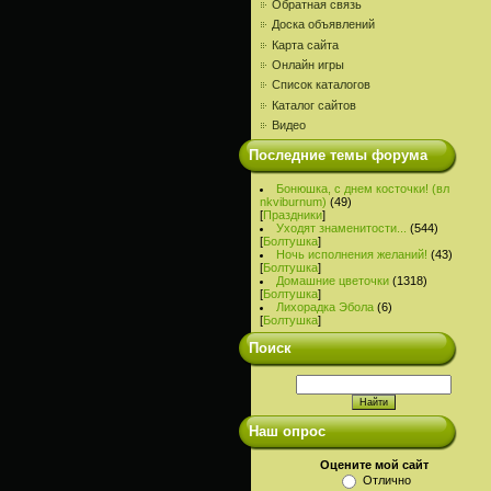
Обратная связь
Доска объявлений
Карта сайта
Онлайн игры
Список каталогов
Каталог сайтов
Видео
Последние темы форума
Бонюшка, с днем косточки! (вл
nkviburnum)
(49)
[
Праздники
]
Уходят знаменитости...
(544)
[
Болтушка
]
Ночь исполнения желаний!
(43)
[
Болтушка
]
Домашние цветочки
(1318)
[
Болтушка
]
Лихорадка Эбола
(6)
[
Болтушка
]
Поиск
Наш опрос
Оцените мой сайт
Отлично