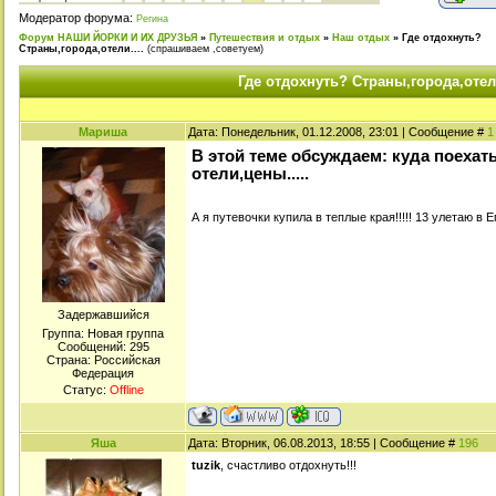
Модератор форума:
Регина
Форум НАШИ ЙОРКИ И ИХ ДРУЗЬЯ
»
Путешествия и отдых
»
Наш отдых
»
Где отдохнуть?
Cтраны,города,отели....
(спрашиваем ,советуем)
Где отдохнуть? Cтраны,города,отели
Мариша
Дата: Понедельник, 01.12.2008, 23:01 | Сообщение #
1
В этой теме обсуждаем: куда поехат
отели,цены.....
А я путевочки купила в теплые края!!!!! 13 улетаю в
Задержавшийся
Группа: Новая группа
Сообщений:
295
Страна: Российская
Федерация
Статус:
Offline
Яша
Дата: Вторник, 06.08.2013, 18:55 | Сообщение #
196
tuzik
, счастливо отдохнуть!!!