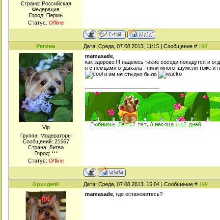
Страна: Российская
Федерация
Город: Пермь
Статус:
Offline
Регина
Дата: Среда, 07.08.2013, 11:15 | Сообщение #
198
mamasade
,
как здорово !!! надеюсь тихие соседи попадутся и о
я с немцами отдыхала - пили много ,шумели тоже и 
и им не стыдно было
Viр
Группа: Модераторы
Сообщений:
21567
Страна: Литва
Город: ***
Статус:
Offline
Орхидея0
Дата: Среда, 07.08.2013, 15:04 | Сообщение #
199
mamasade
, где остановитесь?