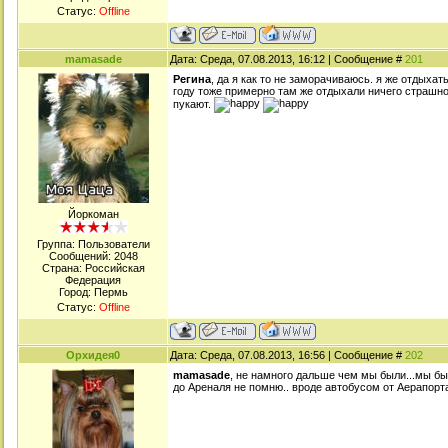
Статус:
Offline
mamasade
Дата: Среда, 07.08.2013, 16:12 | Сообщение #
201
Регина
, да я как то не заморачиваюсь. я же отдыхат
году тоже примерно там же отдыхали ничего страшног
пукают.
Йоркоман
Группа: Пользователи
Сообщений:
2048
Страна: Российская
Федерация
Город: Пермь
Статус:
Offline
Орхидея0
Дата: Среда, 07.08.2013, 16:56 | Сообщение #
202
mamasade
, не намного дальше чем мы были...мы были
до Ареналя не помню.. вроде автобусом от Аерапорт