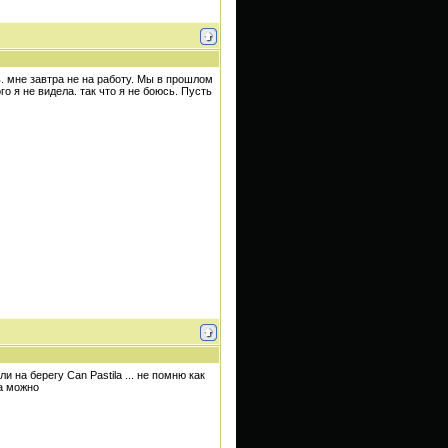
ь. мне завтра не на работу. Мы в прошлом
о я не видела. так что я не боюсь. Пусть
 на берегу Can Pastila ... не помню как
а можно