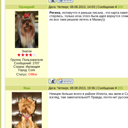
Орхидея0
Дата: Четверг, 08.08.2013, 14:03 | Сообщение #
204
Регина
, потомучто я раньшк писала...что карта пам
стерлись..только изза этого была идея вернутся этим
но все таеи решили лететь в Малагу))
Знаток
Группа: Пользователи
Сообщений:
2707
Страна: Ирландия
Город: Cork
Статус:
Offline
Яша
Дата: Четверг, 08.08.2013, 19:36 | Сообщение #
205
Немцев больше всего в районе Иллота, мы жили в Са
взгляд, там замечательно!!! Правда, почти нет русски