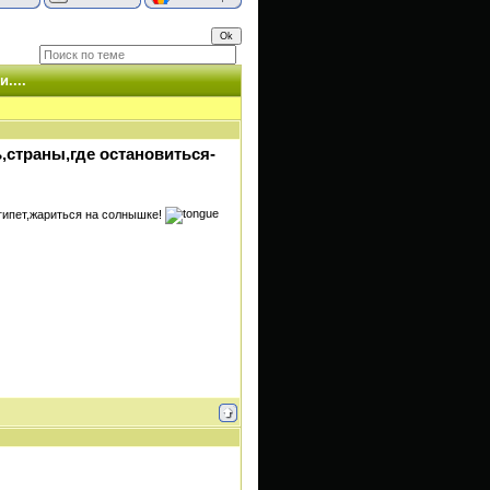
....
ь,страны,где остановиться-
 Египет,жариться на солнышке!