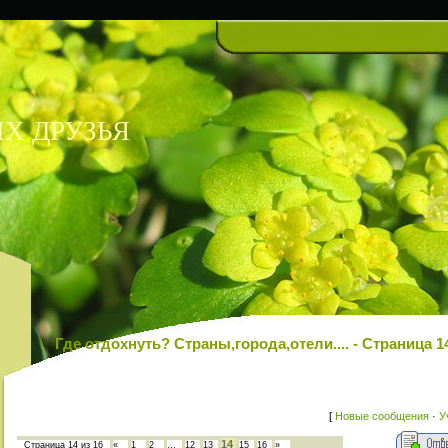
Х ДРУЗЬЯ
Где отдохнуть? Cтраны,города,отели.... - Страница
[
Новые сообщения
·
У
14
Страница
14
из
16
«
1
2
…
12
13
15
16
»