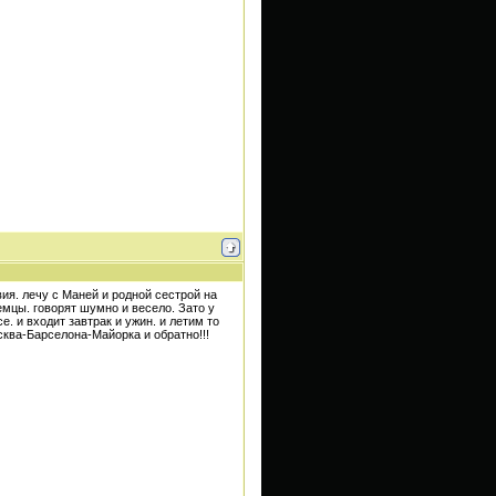
ия. лечу с Маней и родной сестрой на
емцы. говорят шумно и весело. Зато у
. и входит завтрак и ужин. и летим то
сква-Барселона-Майорка и обратно!!!