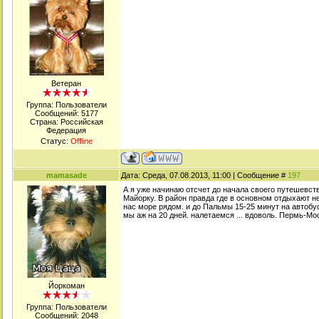
Ветеран
Группа: Пользователи
Сообщений:
5177
Страна: Российская
Федерация
Статус:
Offline
mamasade
Дата: Среда, 07.08.2013, 11:00 | Сообщение #
197
А я уже начинаю отсчет до начала своего путешевств
Майорку. В район правда где в основном отдыхают н
нас море рядом. и до Пальмы 15-25 минут на автобусе
мы аж на 20 дней. налетаемся ... вдоволь. Пермь-Мо
Йоркоман
Группа: Пользователи
Сообщений:
2048