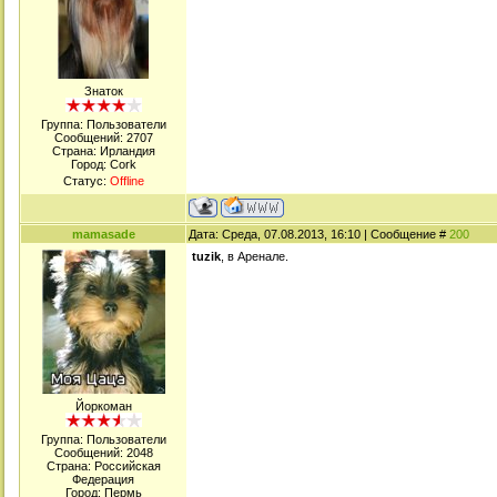
Знаток
Группа: Пользователи
Сообщений:
2707
Страна: Ирландия
Город: Cork
Статус:
Offline
mamasade
Дата: Среда, 07.08.2013, 16:10 | Сообщение #
200
tuzik
, в Аренале.
Йоркоман
Группа: Пользователи
Сообщений:
2048
Страна: Российская
Федерация
Город: Пермь