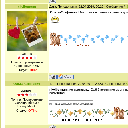
nkviburnum
Дата: Понедельник, 22.04.2019, 20:29 | Сообщение #
3
Ольга-Стефания
, Мне тоже так хотелось, вчера д
Знаток
Группа: Проверенные
Сообщений:
4792
Статус:
Offline
Ольга-Стефания
Дата: Понедельник, 22.04.2019, 20:33 | Сообщение #
3
nkviburnum
, не дразнись... Ещё 2 недели не смогу 
Житель
получится...
Группа: Проверенные
Сообщений:
939
[url=https://line.romanticcollection.ru]
Город: Minsk
Статус:
Offline