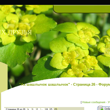
Х ДРУЗЬЯ
"Ах шашлычок шашлычок" - Страница 26 - Фор
[
Новые сообщения
·
У
26
Страница
26
из
26
«
1
2
…
24
25