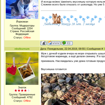
И всегда можно заменить вкусняшку которую нельзя
Сложнее всего было отказать от шоколада. Но уже 5 
Йоркоман
Группа: Модераторы
Сообщений:
2254
Страна: Российская
Федерация
Статус:
Offline
nkviburnum
Дата: Понедельник, 22.04.2019, 09:55 | Сообщение #
3
Муж с дочкой ездили вчера на море открывать шашл
йогуртовом маринаде, а ещё делали свинину. Я в пр
принимала. Наслаждалась уже дома готовым проду
Вкусняшка готовится
Знаток
Группа: Проверенные
Сообщений:
4792
Статус:
Offline