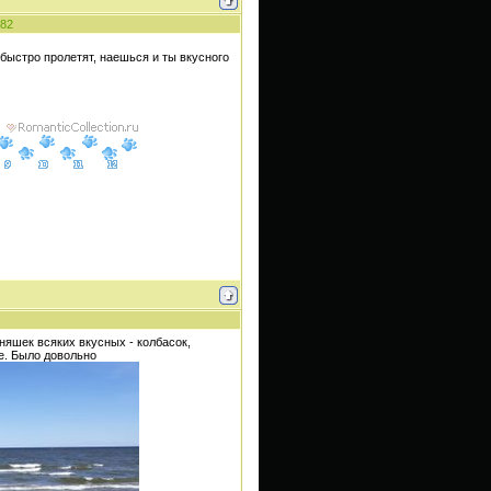
82
быстро пролетят, наешься и ты вкусного
няшек всяких вкусных - колбасок,
ре. Было довольно