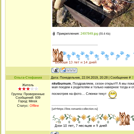
Прикрепления:
2497849.jpg
(55.6 Kb)
Ольга-Стефания
Дата: Понедельник, 22.04.2019, 20:28 | Сообщение #
3
nkviburnum
, Поздравляем, сезон открыт!!! А мы по
Житель
мая поедем к родителям и только наверное тогда и о
посмотрев на фото.... Слюнки текут
Группа: Проверенные
Сообщений:
939
Город: Minsk
Статус:
Offline
[url=https://line.romanticcollection.ru]