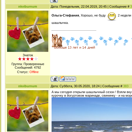
nkviburnum
Дата: Понедельник, 22.04.2019, 20:45 | Сообщение #
3
Ольга-Стефания
, Хорошо, не буду
2 недели 
шашлычка.
Знаток
Группа: Проверенные
Сообщений:
4792
Статус:
Offline
nkviburnum
Дата: Суббота, 30.05.2020, 18:24 | Сообщение #
383
А мы сегодня открыли шашлычный сезон ! Взяли вку
курочку в йогуртовом маринаде, свининку - и на мо