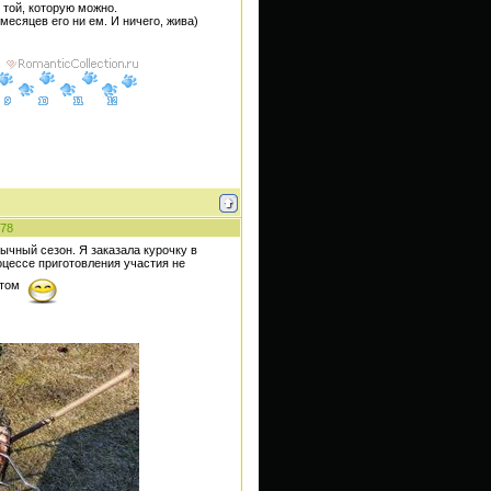
 той, которую можно.
месяцев его ни ем. И ничего, жива)
78
ычный сезон. Я заказала курочку в
оцессе приготовления участия не
ктом