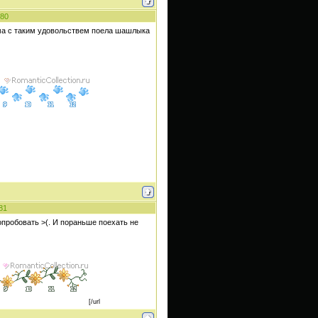
80
ома с таким удовольствем поела шашлыка
81
попробовать >(. И пораньше поехать не
[/url