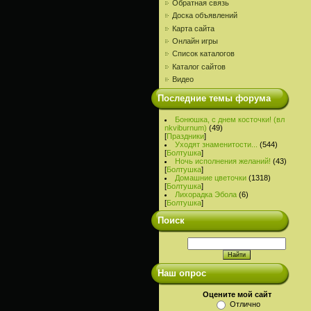
Обратная связь
Доска объявлений
Карта сайта
Онлайн игры
Список каталогов
Каталог сайтов
Видео
Последние темы форума
Бонюшка, с днем косточки! (вл
nkviburnum)
(49)
[
Праздники
]
Уходят знаменитости...
(544)
[
Болтушка
]
Ночь исполнения желаний!
(43)
[
Болтушка
]
Домашние цветочки
(1318)
[
Болтушка
]
Лихорадка Эбола
(6)
[
Болтушка
]
Поиск
Наш опрос
Оцените мой сайт
Отлично