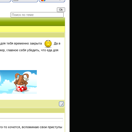
а для тебя временно закрыта
Да в
ер, главное себя убедить, что еда для
его-то хочется, вспоминаю свои приступы