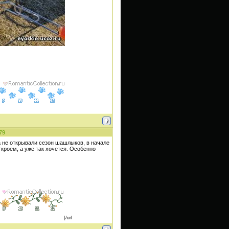
79
ка не открывали сезон шашлыков, в начале
ткроем, а уже так хочется. Особенно
[/url