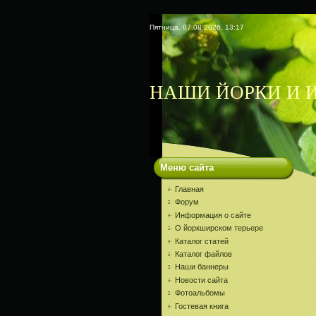
Пятница, 07.08.2026, 13:17
НАШИ ЙОРКИ И И
Меню сайта
Главная
Форум
Информация о сайте
О йоркширском терьере
Каталог статей
Каталог файлов
Наши баннеры
Новости сайта
Фотоальбомы
Гостевая книга