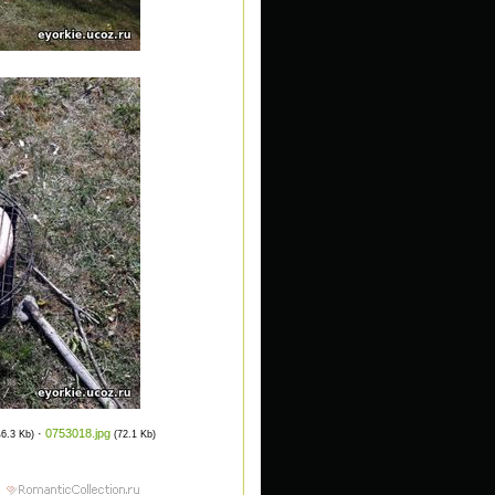
·
0753018.jpg
46.3 Kb)
(72.1 Kb)