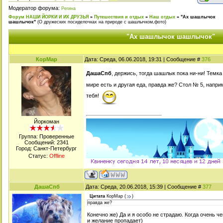
Модератор форума:
Регина
Форум НАШИ ЙОРКИ И ИХ ДРУЗЬЯ
»
Путешествия и отдых
»
Наш отдых
»
"Ах шашлычок
шашлычок"
(О дружеских посиделочках на природе с шашлычком,фото)
"Ах шашлычок шашлычок"
КорМар
Дата: Среда, 06.06.2018, 19:31 | Сообщение #
376
ДашаСпб
, держись, тогда шашлык пока ни-ни! Темк
мире есть и другая еда, правда же? Стол № 5, наприм
тебя!
Йоркоман
Группа: Проверенные
Сообщений:
2341
Город: Санкт-Петербург
Статус:
Offline
ДашаСпб
Дата: Среда, 20.06.2018, 15:39 | Сообщение #
377
Цитата
КорМар
(
)
правда же?
Конечно же) Да и я особо не страдаю. Когда очень ч
и желание пропадает)