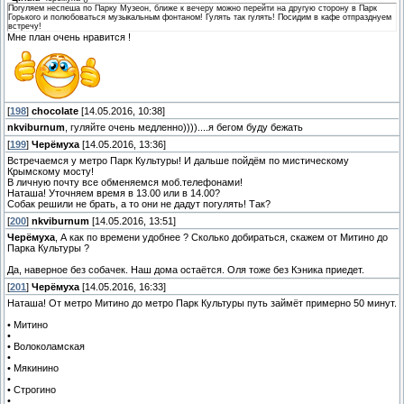
Погуляем неспеша по Парку Музеон, ближе к вечеру можно перейти на другую сторону в Парк
Горького и полюбоваться музыкальным фонтаном! Гулять так гулять! Посидим в кафе отпразднуем
встречу!
Мне план очень нравится !
[
198
]
chocolate
[14.05.2016, 10:38]
nkviburnum
, гуляйте очень медленно))))....я бегом буду бежать
[
199
]
Черёмуха
[14.05.2016, 13:36]
Встречаемся у метро Парк Культуры! И дальше пойдём по мистическому
Крымскому мосту!
В личную почту все обменяемся моб.телефонами!
Наташа! Уточняем время в 13.00 или в 14.00?
Собак решили не брать, а то они не дадут погулять! Так?
[
200
]
nkviburnum
[14.05.2016, 13:51]
Черёмуха
, А как по времени удобнее ? Сколько добираться, скажем от Митино до
Парка Культуры ?
Да, наверное без собачек. Наш дома остаётся. Оля тоже без Кэника приедет.
[
201
]
Черёмуха
[14.05.2016, 16:33]
Наташа! От метро Митино до метро Парк Культуры путь займёт примерно 50 минут.
• Митино
•
• Волоколамская
•
• Мякинино
•
• Строгино
•