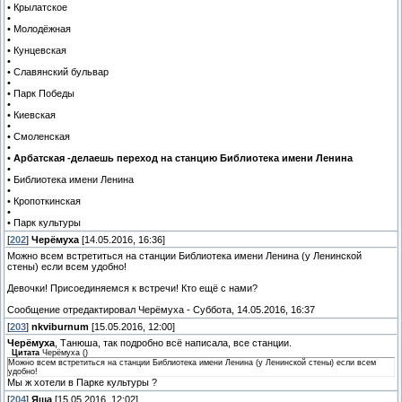
• Крылатское
•
• Молодёжная
•
• Кунцевская
•
• Славянский бульвар
•
• Парк Победы
•
• Киевская
•
• Смоленская
•
•
Арбатская -делаешь переход на станцию Библиотека имени Ленина
•
• Библиотека имени Ленина
•
• Кропоткинская
•
• Парк культуры
[
202
]
Черёмуха
[14.05.2016, 16:36]
Можно всем встретиться на станции Библиотека имени Ленина (у Ленинской
стены) если всем удобно!
Девочки! Присоединяемся к встречи! Кто ещё с нами?
Сообщение отредактировал
Черёмуха
-
Суббота, 14.05.2016, 16:37
[
203
]
nkviburnum
[15.05.2016, 12:00]
Черёмуха
, Танюша, так подробно всё написала, все станции.
Цитата
Черёмуха
(
)
Можно всем встретиться на станции Библиотека имени Ленина (у Ленинской стены) если всем
удобно!
Мы ж хотели в Парке культуры ?
[
204
]
Яша
[15.05.2016, 12:02]