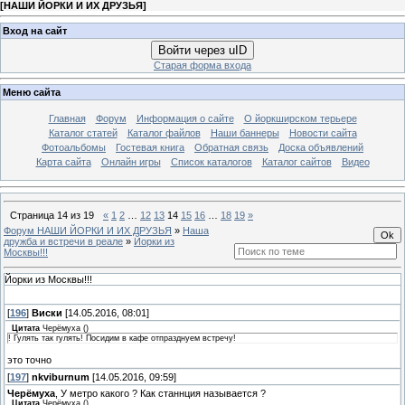
[
НАШИ ЙОРКИ И ИХ ДРУЗЬЯ
]
Вход на сайт
Войти через uID
Старая форма входа
Меню сайта
Главная
Форум
Информация о сайте
О йоркширском терьере
Каталог статей
Каталог файлов
Наши баннеры
Новости сайта
Фотоальбомы
Гостевая книга
Обратная связь
Доска объявлений
Карта сайта
Онлайн игры
Список каталогов
Каталог сайтов
Видео
Страница
14
из
19
«
1
2
…
12
13
14
15
16
…
18
19
»
Форум НАШИ ЙОРКИ И ИХ ДРУЗЬЯ
»
Наша
дружба и встречи в реале
»
Йорки из
Москвы!!!
Йорки из Москвы!!!
[
196
]
Виски
[14.05.2016, 08:01]
Цитата
Черёмуха
(
)
! Гулять так гулять! Посидим в кафе отпразднуем встречу!
это точно
[
197
]
nkviburnum
[14.05.2016, 09:59]
Черёмуха
, У метро какого ? Как станнция называется ?
Цитата
Черёмуха
(
)