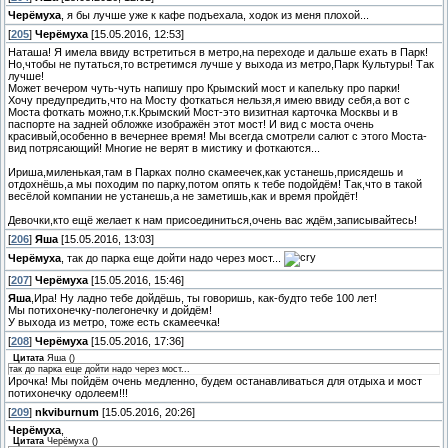
Черёмуха
, я бы лучше уже к кафе подъехала, ходок из меня плохой...
[
205
]
Черёмуха
[15.05.2016, 12:53]
Наташа! Я имела ввиду встретиться в метро,на переходе и дальше ехать в Парк!
Но,чтобы не путаться,то встретимся лучше у выхода из метро,Парк Культуры! Так
лучше!
Может вечером чуть-чуть напишу про Крымский мост и капельку про парки!
Хочу предупредить,что на Мосту фоткаться нельзя,я имею ввиду себя,а вот с
Моста фоткать можно,т.к.Крымский Мост-это визитная карточка Москвы и в
паспорте на задней обложке изображён этот мост! И вид с моста очень
красивый,особенно в вечернее время! Мы всегда смотрели салют с этого Моста-
вид потрясающий! Многие не верят в мистику и фоткаются...
Ириша,миленькая,там в Парках полно скамеечек,как устанешь,присядешь и
отдохнёшь,а мы походим по парку,потом опять к тебе подойдём! Так,что в такой
весёлой компании не устанешь,а не заметишь,как и время пройдёт!
Девочки,кто ещё желает к нам присоединиться,очень вас ждём,записывайтесь!
[
206
]
Яша
[15.05.2016, 13:03]
Черёмуха
, так до парка еще дойти надо через мост...
[
207
]
Черёмуха
[15.05.2016, 15:46]
Яша
,Ира! Ну ладно тебе дойдёшь, ты говоришь, как-будто тебе 100 лет!
Мы потихонечку-полегонечку и дойдём!
У выхода из метро, тоже есть скамеечка!
[
208
]
Черёмуха
[15.05.2016, 17:36]
Цитата
Яша
(
)
так до парка еще дойти надо через мост...
Ирочка! Мы пойдём очень медленно, будем останавливаться для отдыха и мост
потихонечку одолеем!!!
[
209
]
nkviburnum
[15.05.2016, 20:26]
Черёмуха
,
Цитата
Черёмуха
(
)