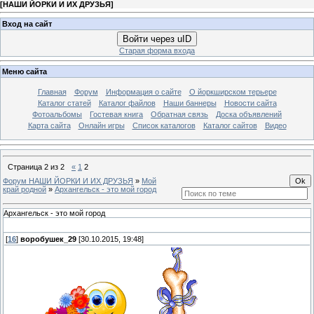
[
НАШИ ЙОРКИ И ИХ ДРУЗЬЯ
]
Вход на сайт
Войти через uID
Старая форма входа
Меню сайта
Главная
Форум
Информация о сайте
О йоркширском терьере
Каталог статей
Каталог файлов
Наши баннеры
Новости сайта
Фотоальбомы
Гостевая книга
Обратная связь
Доска объявлений
Карта сайта
Онлайн игры
Список каталогов
Каталог сайтов
Видео
Страница
2
из
2
«
1
2
Форум НАШИ ЙОРКИ И ИХ ДРУЗЬЯ
»
Мой
край родной
»
Архангельск - это мой город
Архангельск - это мой город
[
16
]
воробушек_29
[30.10.2015, 19:48]