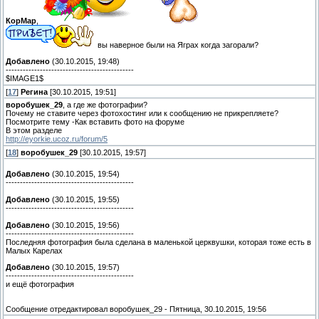
КорМар
,
вы наверное были на Яграх когда загорали?
Добавлено
(30.10.2015, 19:48)
---------------------------------------------
$IMAGE1$
[
17
]
Регина
[30.10.2015, 19:51]
воробушек_29
, а где же фотографии?
Почему не ставите через фотохостинг или к сообщению не прикрепляете?
Посмотрите тему -Как вставить фото на форуме
В этом разделе
http://eyorkie.ucoz.ru/forum/5
[
18
]
воробушек_29
[30.10.2015, 19:57]
Добавлено
(30.10.2015, 19:54)
---------------------------------------------
Добавлено
(30.10.2015, 19:55)
---------------------------------------------
Добавлено
(30.10.2015, 19:56)
---------------------------------------------
Последняя фотография была сделана в маленькой церквушки, которая тоже есть в
Малых Карелах
Добавлено
(30.10.2015, 19:57)
---------------------------------------------
и ещё фотография
Сообщение отредактировал
воробушек_29
-
Пятница, 30.10.2015, 19:56