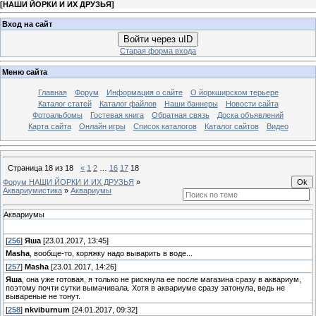
[
НАШИ ЙОРКИ И ИХ ДРУЗЬЯ
]
Вход на сайт
Войти через uID
Старая форма входа
Меню сайта
Главная
Форум
Информация о сайте
О йоркширском терьере
Каталог статей
Каталог файлов
Наши баннеры
Новости сайта
Фотоальбомы
Гостевая книга
Обратная связь
Доска объявлений
Карта сайта
Онлайн игры
Список каталогов
Каталог сайтов
Видео
Страница
18
из
18
«
1
2
…
16
17
18
Форум НАШИ ЙОРКИ И ИХ ДРУЗЬЯ
»
Аквариумистика
»
Аквариумы
Аквариумы
[
256
]
Яша
[23.01.2017, 13:45]
Masha
, вообще-то, коряжку надо выварить в воде...
[
257
]
Masha
[23.01.2017, 14:26]
Яша
, она уже готовая, я только не рискнула ее после магазина сразу в аквариум,
поэтому почти сутки вымачивала. Хотя в аквариуме сразу затонула, ведь не
вывареные не тонут.
[
258
]
nkviburnum
[24.01.2017, 09:32]