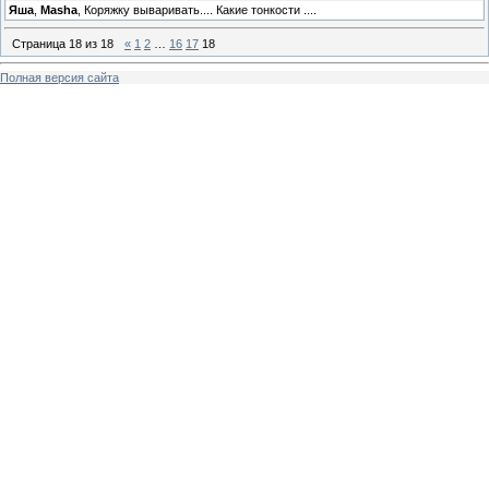
Яша
,
Masha
, Коряжку вываривать.... Какие тонкости ....
Страница
18
из
18
«
1
2
…
16
17
18
Полная версия сайта