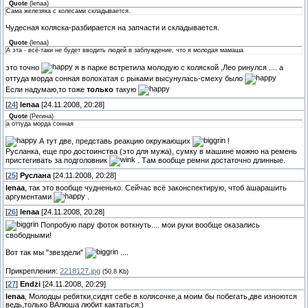
Quote
(
lenaa
)
Сама железяка с колесами складывается.
Чудесная коляска-разбирается на запчасти и складывается.
Quote
(
lenaa
)
А эта - всё-таки не будет вводить людей в заблуждение, что я молодая мамаша
это точно
я в парке встретила молодую с коляской ,Лео ринулся .... а
оттуда морда сонная волохатая с рыками высунулась-смеху было
Если надумаю,то тоже
только
такую
[
24
]
lenaa
[24.11.2008, 20:28]
Quote
(
Регина
)
а оттуда морда сонная
А тут две, представь реакцию окружающих
!
Русланка, еще про достоинства (это для мужа), сумку в машине можно на ремень
пристегивать за подголовник
. Там вообще ремни достаточно длинные.
[
25
]
Руслана
[24.11.2008, 20:28]
lenaa
, так это вообще чудненько. Сейчас всё законспектирую, чтоб ашарашить
аргументами
.
[
26
]
lenaa
[24.11.2008, 20:28]
Попробую пару фоток воткнуть.... мои руки вообще оказались
свободными!
Вот тaк мы "звездели"
....
Прикрепления:
2218127.jpg
(50.8 Kb)
[
27
]
Endzi
[24.11.2008, 20:29]
lenaa
, Молодцы ребятки,сидят себе в колясочке,а моим бы побегать,две изноются
ведь,только ВАлюша любит кактаться:)