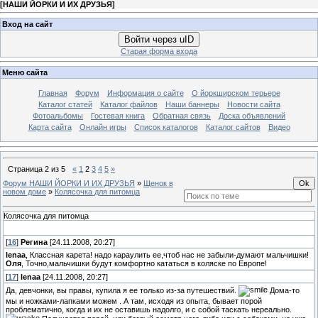
[
НАШИ ЙОРКИ И ИХ ДРУЗЬЯ
]
Вход на сайт
Войти через uID
Старая форма входа
Меню сайта
Главная
Форум
Информация о сайте
О йоркширском терьере
Каталог статей
Каталог файлов
Наши баннеры
Новости сайта
Фотоальбомы
Гостевая книга
Обратная связь
Доска объявлений
Карта сайта
Онлайн игры
Список каталогов
Каталог сайтов
Видео
Страница
2
из
5
«
1
2
3
4
5
»
Форум НАШИ ЙОРКИ И ИХ ДРУЗЬЯ
»
Щенок в
новом доме
»
Колясочка для питомца
Колясочка для питомца
[
16
]
Регина
[24.11.2008, 20:27]
lenaa
, Классная карета! надо караулить ее,чтоб нас не забыли-думают мальчишки!
Оля
, Точно,мальчишки будут комфортно кататься в коляске по Европе!
[
17
]
lenaa
[24.11.2008, 20:27]
Да, девчонки, вы правы, купила я ее только из-за путешествий.
Дома-то
мы и ножками-лапками можем . А там, исходя из опыта, бывает порой
проблематично, когда и их не оставишь надолго, и с собой таскать нереально.