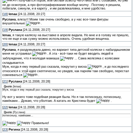
Получается порой, или беглый осмотр чего-либо или с собаками, но уже
не до осмотров, а про фотографирование вообще молчу . Поэтому я решила,
побегали, сикнули, и в карету , и им развлекаловка, и мне удобство.
[
18
]
lenaa
[24.11.2008, 20:27]
Руслана
, влезут! Моим там очень свободно, а у нас все-таки фигуры
внушительные
.
[
19
]
Руслана
[24.11.2008, 20:27]
lenaa
, я такую каляску на выставке в апреле видала. Но мне и в голову не пришло,
что ее еще и как сумку можно использовать. Очень удобная вещичка.
[
20
]
lenaa
[24.11.2008, 20:27]
Руслана
, я раздумывала давно, но вариант типа детской коляски с набалдашником
меня не устраивал
. А эта - всё-таки не будет вводить людей в
заблуждение, что я молодая мамаша
... Сама железяка с колесами
складывается.
Муж, когда я ему первый раз сказала, покрутил у виска
, и до последнего
относился к этой идее скептически, но увидев, как парням там свободно, перестал
сомневаться
.
[
21
]
Руслана
[24.11.2008, 20:28]
Quote
(
lenaa
)
Муж, когда я ему первый раз сказала, покрутил у виска
Ну вот у моего тоже подобная реакция была. Но я так потихоньку, потихоньку,
намёками... Думаю, что уболтаю. А катать их Кристина будет
.
[
22
]
lenaa
[24.11.2008, 20:28]
Quote
(
Руслана
)
потихоньку, намёками...
Правильно!
[
23
]
Регина
[24.11.2008, 20:28]