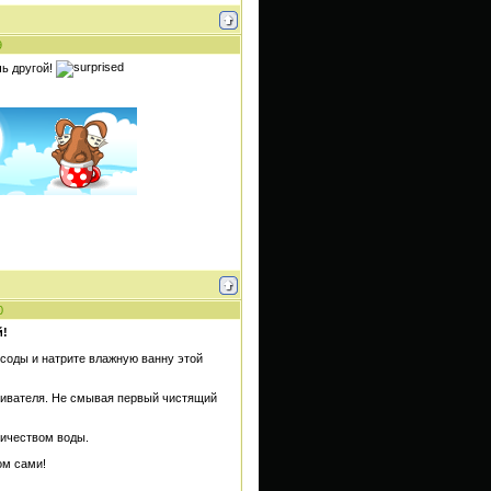
9
чь другой!
0
й!
 соды и натрите влажную ванну этой
беливателя. Не смывая первый чистящий
личеством воды.
ом сами!