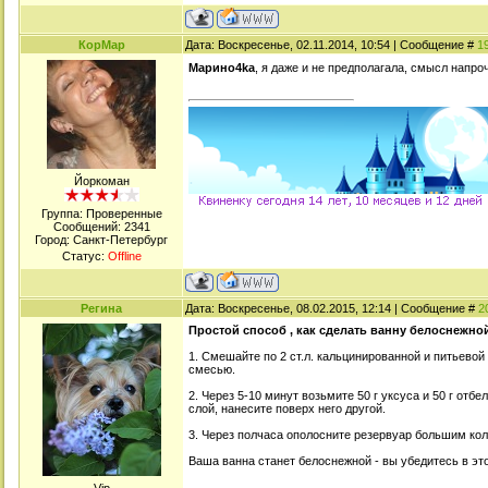
КорМар
Дата: Воскресенье, 02.11.2014, 10:54 | Сообщение #
1
Марино4kа
, я даже и не предполагала, смысл напро
Йоркоман
Группа: Проверенные
Сообщений:
2341
Город: Санкт-Петербург
Статус:
Offline
Регина
Дата: Воскресенье, 08.02.2015, 12:14 | Сообщение #
2
Простой способ , как сделать ванну белоснежно
1. Смешайте по 2 ст.л. кальцинированной и питьевой
смесью.
2. Через 5-10 минут возьмите 50 г уксуса и 50 г от
слой, нанесите поверх него другой.
3. Через полчаса ополосните резервуар большим ко
Ваша ванна станет белоснежной - вы убедитесь в эт