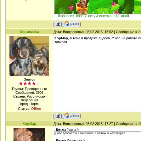
Марино4kа
Дата: Воскресенье, 08.02.2015, 15:52 | Сообщение #
2
КорМар
, я тоже в продаже видела. У нас на работе е
завхоза.
Знаток
Группа: Проверенные
Сообщений:
3906
Страна: Российская
Федерация
Город: Пермь
Статус:
Offline
КорМар
Дата: Воскресенье, 08.02.2015, 17:27 | Сообщение #
2
Цитата
Регина
(
)
у нас продается в магазинах в пачках в хозтоварах
Цитата
Марино4kа
(
)