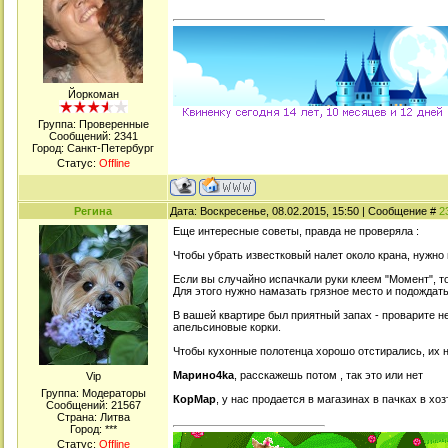
Йоркоман
Группа: Проверенные
Сообщений:
2341
Город: Санкт-Петербург
Статус:
Offline
Регина
Дата: Воскресенье, 08.02.2015, 15:50 | Сообщение #
2
Еще интересные советы, правда не проверяла :
Чтобы убрать известковый налет около крана, нужно
Если вы случайно испачкали руки клеем "Момент", т
Для этого нужно намазать грязное место и подождать
В вашей квартире был приятный запах - проварите н
апельсиновые корки.
Чтобы кухонные полотенца хорошо отстирались, их н
Марино4kа
, расскажешь потом , так это или нет
Viр
Группа: Модераторы
КорМар
, у нас продается в магазинах в пачках в хо
Сообщений:
21567
Страна: Литва
Город: ***
Статус:
Offline