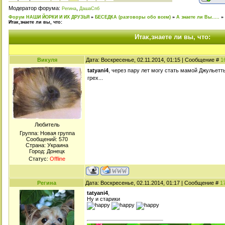
Модератор форума:
,
Регина
ДашаСпб
Форум НАШИ ЙОРКИ И ИХ ДРУЗЬЯ
»
БЕСЕДКА (разговоры обо всем)
»
А знаете ли Вы.....
»
Итак,знаете ли вы, что:
Итак,знаете ли вы, что:
Викуля
Дата: Воскресенье, 02.11.2014, 01:15 | Сообщение #
1
tatyani4
, через пару лет могу стать мамой Джульет
грех...
Любитель
Группа: Новая группа
Сообщений:
570
Страна: Украина
Город: Донецк
Статус:
Offline
Регина
Дата: Воскресенье, 02.11.2014, 01:17 | Сообщение #
1
tatyani4
,
Ну и старики