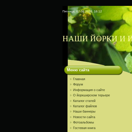
Пятница, 07.08.2026, 16:12
НАШИ ЙОРКИ И И
Меню сайта
Главная
Форум
Информация о сайте
О йоркширском терьере
Каталог статей
Каталог файлов
Наши баннеры
Новости сайта
Фотоальбомы
Гостевая книга