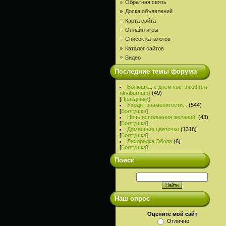
Обратная связь
Доска объявлений
Карта сайта
Онлайн игры
Список каталогов
Каталог сайтов
Видео
Последние темы форума
Бонюшка, с днем косточки! (вл
nkviburnum)
(49)
[
Праздники
]
Уходят знаменитости...
(544)
[
Болтушка
]
Ночь исполнения желаний!
(43)
[
Болтушка
]
Домашние цветочки
(1318)
[
Болтушка
]
Лихорадка Эбола
(6)
[
Болтушка
]
Поиск
Наш опрос
Оцените мой сайт
Отлично