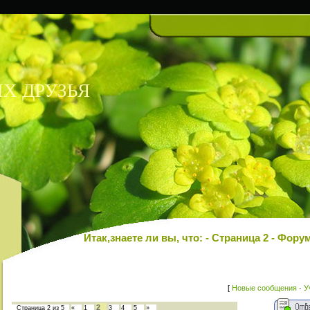
Х ДРУЗЬЯ
Итак,знаете ли вы, что: - Страница 2 - Ф
[
Новые сообщения
·
У
2
Страница
2
из
5
«
1
3
4
5
»