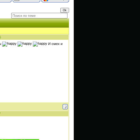
6
ты
И смех и
7