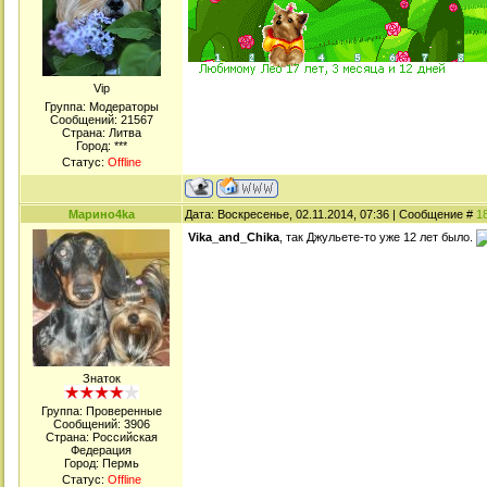
Viр
Группа: Модераторы
Сообщений:
21567
Страна: Литва
Город: ***
Статус:
Offline
Марино4kа
Дата: Воскресенье, 02.11.2014, 07:36 | Сообщение #
1
Vika_and_Chika
, так Джульете-то уже 12 лет было.
Знаток
Группа: Проверенные
Сообщений:
3906
Страна: Российская
Федерация
Город: Пермь
Статус:
Offline