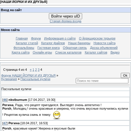
[
НАШИ ЙОРКИ И ИХ ДРУЗЬЯ
]
Вход на сайт
Войти через uID
Старая форма входа
Меню сайта
Главная
Форум
Информация о сайте
О йоркширском терьере
Каталог статей
Каталог файлов
Наши баннеры
Новости сайта
Фотоальбомы
Гостевая книга
Обратная связь
Доска объявлений
Карта сайта
Онлайн игры
Список каталогов
Каталог сайтов
Видео
Страница
4
из
4
«
1
2
3
4
Форум НАШИ ЙОРКИ И ИХ ДРУЗЬЯ
»
Кулинария
»
Пасхальные куличи
Пасхальные куличи
[
46
]
nkviburnum
[17.04.2017, 19:30]
Регина
, Рада, что рецепт пригодился. Выглядят очень аппетитно !
Porsh
, Молодец ! очень красивые и уверена, что очень вкусные получились куличи
! Рецептик кулича скинь в темку
[
47
]
Регина
[18.04.2017, 16:53]
Porsh
, красивые какие! Уверена и вкусные были