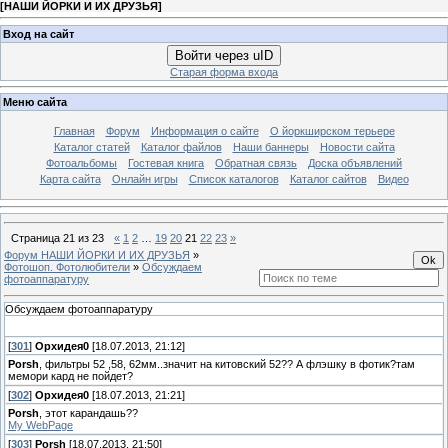
[
НАШИ ЙОРКИ И ИХ ДРУЗЬЯ
]
Вход на сайт
Войти через uID
Старая форма входа
Меню сайта
Главная
Форум
Информация о сайте
О йоркширском терьере
Каталог статей
Каталог файлов
Наши баннеры
Новости сайта
Фотоальбомы
Гостевая книга
Обратная связь
Доска объявлений
Карта сайта
Онлайн игры
Список каталогов
Каталог сайтов
Видео
Страница
21
из
23
«
1
2
…
19
20
21
22
23
»
Форум НАШИ ЙОРКИ И ИХ ДРУЗЬЯ
»
Фотошоп. Фотолюбители
»
Обсуждаем
фотоаппаратуру
Обсуждаем фотоаппаратуру
[
301
]
Орхидея0
[18.07.2013, 21:12]
Porsh
, фильтры 52 ,58, 62мм..значит на китовский 52?? А флэшку в фотик?там
мемори кард не пойдет?
[
302
]
Орхидея0
[18.07.2013, 21:21]
Porsh
, этот карандашь??
My WebPage
[
303
]
Porsh
[18.07.2013, 21:50]