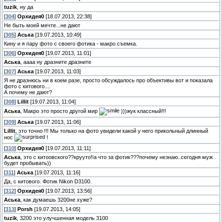
tuzik
, ну да
[
304
]
Орхидея0
[18.07.2013, 22:38]
Не быть моей мечте...не дают
[
305
]
Аська
[19.07.2013, 10:49]
Кину и я пару фото с своего фотика - макро съемка.
[
306
]
Орхидея0
[19.07.2013, 11:01]
Аська
, аааа ну дразните дразните
[
307
]
Аська
[19.07.2013, 11:03]
Я не дразнюсь ни в коем разе, просто обсуждалось про объективы вот и показала
фото с китового....
А почему не дают?
[
308
]
Lillit
[19.07.2013, 11:04]
Аська
, Макро это просто другой мир
)))жук классный!!!
[
309
]
Аська
[19.07.2013, 11:06]
Lillit
, это точно !!! Мы только на фото увидели какой у него прикольный длинный
нос
!
[
310
]
Орхидея0
[19.07.2013, 11:11]
Аська
, это с китоовского??крууто!!а что за фотик???почему незнаю..сегодня муж
будет пробывать))
[
311
]
Аська
[19.07.2013, 11:16]
Да, с китового. Фотик Nikon D3100.
[
312
]
Орхидея0
[19.07.2013, 13:56]
Аська
, как думаешь 3200не хуже?
[
313
]
Porsh
[19.07.2013, 14:05]
tuzik
, 3200 это улучшенная модель 3100