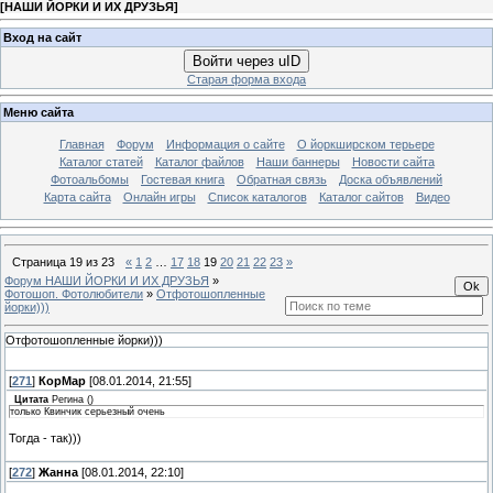
[
НАШИ ЙОРКИ И ИХ ДРУЗЬЯ
]
Вход на сайт
Войти через uID
Старая форма входа
Меню сайта
Главная
Форум
Информация о сайте
О йоркширском терьере
Каталог статей
Каталог файлов
Наши баннеры
Новости сайта
Фотоальбомы
Гостевая книга
Обратная связь
Доска объявлений
Карта сайта
Онлайн игры
Список каталогов
Каталог сайтов
Видео
Страница
19
из
23
«
1
2
…
17
18
19
20
21
22
23
»
Форум НАШИ ЙОРКИ И ИХ ДРУЗЬЯ
»
Фотошоп. Фотолюбители
»
Отфотошопленные
йорки)))
Отфотошопленные йорки)))
[
271
]
КорМар
[08.01.2014, 21:55]
Цитата
Регина
(
)
только Квинчик серьезный очень
Тогда - так)))
[
272
]
Жанна
[08.01.2014, 22:10]