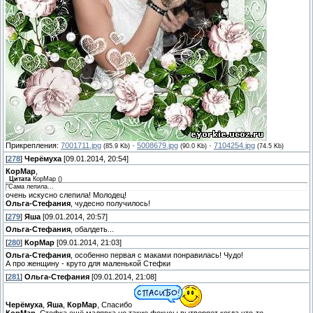
Прикрепления:
7001711.jpg
·
5008679.jpg
·
7104254.jpg
(85.9 Kb)
(90.0 Kb)
(74.5 Kb)
[
278
]
Черёмуха
[09.01.2014, 20:54]
КорМар
,
Цитата
КорМар
(
)
"Сама лепила...
очень искусно слепила! Молодец!
Ольга-Стефания
, чудесно получилось!
[
279
]
Яша
[09.01.2014, 20:57]
Ольга-Стефания
, обалдеть...
[
280
]
КорМар
[09.01.2014, 21:03]
Ольга-Стефания
, особенно первая с маками понравилась! Чудо!
А про женщину - круто для маленькой Стефки
[
281
]
Ольга-Стефания
[09.01.2014, 21:08]
Черёмуха
,
Яша
,
КорМар
, Спасибо