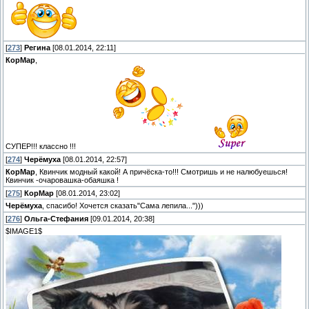
[
273
]
Регина
[08.01.2014, 22:11]
КорМар
,
СУПЕР!!! классно !!!
[
274
]
Черёмуха
[08.01.2014, 22:57]
КорМар
, Квинчик модный какой! А причёска-то!!! Смотришь и не налюбуешься!
Квинчик -очаровашка-обаяшка !
[
275
]
КорМар
[08.01.2014, 23:02]
Черёмуха
, спасибо! Хочется сказать"Сама лепила...")))
[
276
]
Ольга-Стефания
[09.01.2014, 20:38]
$IMAGE1$