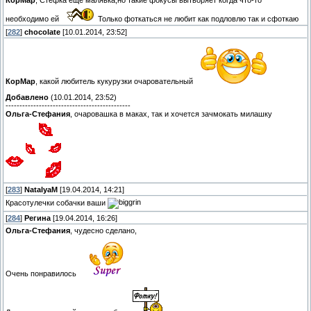
КорМар
, Стефка ещё малявка,но такие фокусы вытворяет когда что-то
необходимо ей
Только фоткаться не любит как подловлю так и сфоткаю
[
282
]
chocolate
[10.01.2014, 23:52]
КорМар
, какой любитель кукурузки очаровательный
Добавлено
(10.01.2014, 23:52)
---------------------------------------------
Ольга-Стефания
, очаровашка в маках, так и хочется зачмокать милашку
[
283
]
NatalyaM
[19.04.2014, 14:21]
Красотулечки собачки ваши
[
284
]
Регина
[19.04.2014, 16:26]
Ольга-Стефания
, чудесно сделано,
Очень понравилось