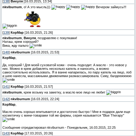
[
138
]
Викуля
[16.03.2015, 13:34]
nkviburnum
, о! А это мысль)))
Вечером займусь!!!
[
139
]
КорМар
[16.03.2015, 21:26]
nkviburnum
,
Викуля
, поздравляю с покупками!
Наташ, крем хороший?
Вика, жду пальто
[
140
]
nkviburnum
[16.03.2015, 21:53]
КорМар
,
Да, хороший ! Для моей суховатой кожи - очень подходит. А масло - это новое у
них. Можно в крем добавлять несколько капель и наносить, а можно
самостоятельно использовать. Я в ванне напарилась, по пару капель на лицо, лоб
и шею нанесла, массажными движениями размассажировала. Сижу, балдеююююю
[
141
]
КорМар
[16.03.2015, 21:57]
nkviburnum
, крем возьму на заметку, а масло мое лицо не любит
[
142
]
nkviburnum
[16.03.2015, 22:24]
КорМар
,
Масло очень хорошо впитывается и достаточно быстро ! Мне в подарок дали еще
косметичку с мини-товарами той же фирмы, серия называется "Blue Therapy"
Сообщение отредактировал
nkviburnum
-
Понедельник, 16.03.2015, 22:25
[
143
]
КорМар
[17.03.2015, 20:26]