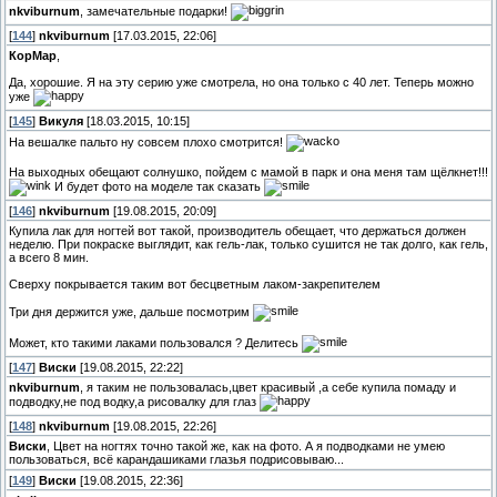
nkviburnum
, замечательные подарки!
[
144
]
nkviburnum
[17.03.2015, 22:06]
КорМар
,
Да, хорошие. Я на эту серию уже смотрела, но она только с 40 лет. Теперь можно
уже
[
145
]
Викуля
[18.03.2015, 10:15]
На вешалке пальто ну совсем плохо смотрится!
На выходных обещают солнушко, пойдем с мамой в парк и она меня там щёлкнет!!!
И будет фото на моделе так сказать
[
146
]
nkviburnum
[19.08.2015, 20:09]
Купила лак для ногтей вот такой, производитель обещает, что держаться должен
неделю. При покраске выглядит, как гель-лак, только сушится не так долго, как гель,
а всего 8 мин.
Сверху покрывается таким вот бесцветным лаком-закрепителем
Три дня держится уже, дальше посмотрим
Может, кто такими лаками пользовался ? Делитесь
[
147
]
Виски
[19.08.2015, 22:22]
nkviburnum
, я таким не пользовалась,цвет красивый ,а себе купила помаду и
подводку,не под водку,а рисовалку для глаз
[
148
]
nkviburnum
[19.08.2015, 22:26]
Виски
, Цвет на ногтях точно такой же, как на фото. А я подводками не умею
пользоваться, всё карандашиками глазья подрисовываю...
[
149
]
Виски
[19.08.2015, 22:36]