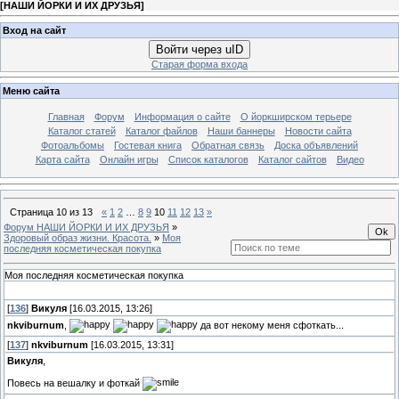
[
НАШИ ЙОРКИ И ИХ ДРУЗЬЯ
]
Вход на сайт
Войти через uID
Старая форма входа
Меню сайта
Главная
Форум
Информация о сайте
О йоркширском терьере
Каталог статей
Каталог файлов
Наши баннеры
Новости сайта
Фотоальбомы
Гостевая книга
Обратная связь
Доска объявлений
Карта сайта
Онлайн игры
Список каталогов
Каталог сайтов
Видео
Страница
10
из
13
«
1
2
…
8
9
10
11
12
13
»
Форум НАШИ ЙОРКИ И ИХ ДРУЗЬЯ
»
Здоровый образ жизни. Красота.
»
Моя
последняя косметическая покупка
Моя последняя косметическая покупка
[
136
]
Викуля
[16.03.2015, 13:26]
nkviburnum
,
да вот некому меня сфоткать...
[
137
]
nkviburnum
[16.03.2015, 13:31]
Викуля
,
Повесь на вешалку и фоткай