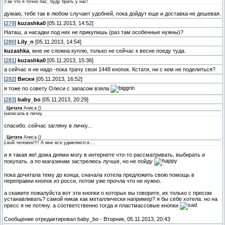
Так что я точно пас, буду брать у нас!
думаю, тебе так в любом случает удобней, пока дойдут еще и доставка не дешевая.
[
279
]
kuzashka0
[05.11.2013, 14:52]
Наташ, а насадки под них не прикупишь (раз там особенные нужны)?
[
280
]
Lily_n
[05.11.2013, 14:54]
kuzashka
, мне не сложна куплю, только не сейчас к весне поеду туда.
[
281
]
kuzashka0
[05.11.2013, 15:36]
а сейчас и не надо -пока трачу свои 1448 кнопок. Кстати, ни с кем не поделиться?
[
282
]
Виски
[05.11.2013, 16:52]
я тоже по совету Олеси с запасом взяла
[
283
]
baby_bo
[05.11.2013, 20:29]
Цитата
Алиса
(
)
написала в личку.
спасибо. сейчас загляну в личку...
Цитата
Алиса
(
)
свой человек!!!! А мне все удивляются....
и я такая же! дома днями могу в интернете что-то рассматривать, выбирать и
покупать. а по магазинам застрелюсь лучше, но не пойду
пока дочитала тему до конца, сначала хотела предложить свою помощь в
переправки кнопок из росси, потом уже прочла что не нужно.
а скажите пожалуйста вот эти кнопки о которых вы говорите, их только с пресом
устанавливать? самой никак как металлически например? я бы себе хотела. но на
пресс я не потяну. а соответственно тогда и пластмассовые кнопки
Сообщение отредактировал
baby_bo
-
Вторник, 05.11.2013, 20:43