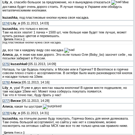
Lily_n
, спасибо большое за предложение, но я вынуждена отказаться
Мне
доставка будет очень дорого стоить. Я лучше поищу в Украине или обойдусь
металлическимим кнопками.
kuzashka
, под пластиковые кнопки нужна своя насадка.
[
274
]
Lily_n
[05.11.2013, 14:03]
kuzashka
, это только к весне.
Там на всех хватит 1 пачка = 1500 шт, чем больше нам будет тем лучше, может
купить разных цветов и перемешать.
Цитата
Алиса
(
)
под пластиковые кнопки нужна своя насадка.
да, все так к каждому виду сво насадка
Алиса
, да, я знаю как вам дорого. Это если только Оля (Boby_bo) захочет себе , на
посылки забирает в России.
[
275
]
kuzashka0
[05.11.2013, 14:09]
Наташа, ты где будешь покупать: в Москве или в Горячке? В Веллтексе в горячке
совсем плохо стало с ассортиментом. В октябре было мало разновидностей кнопок
и насадки только на 10мм.
[
276
]
Алиса
[05.11.2013, 14:16]
Lily_n
, ура! Я уже в двух местах нашла кнопочки! В одном месте подешевле, но
там насадки 10мм нет. Может пока соберусь покупать появится.
Так что я точно пас, буду брать у нас!
[
277
]
Виски
[05.11.2013, 14:28]
Алиса
, какая ты шустрая
[
278
]
Lily_n
[05.11.2013, 14:31]
kuzashka
, на птичьем рынке буду покупать, Горячка боюсь для меня долековата.
Там очень большой ассортимент, но сайта у них нет к сожалению, можно
посмотреть на оптовых сайтах МСК там все то же только цена как правило ниже.
Цитата
Алиса
(
)