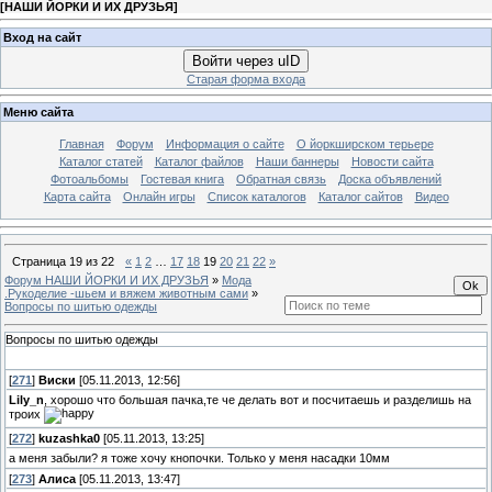
[
НАШИ ЙОРКИ И ИХ ДРУЗЬЯ
]
Вход на сайт
Войти через uID
Старая форма входа
Меню сайта
Главная
Форум
Информация о сайте
О йоркширском терьере
Каталог статей
Каталог файлов
Наши баннеры
Новости сайта
Фотоальбомы
Гостевая книга
Обратная связь
Доска объявлений
Карта сайта
Онлайн игры
Список каталогов
Каталог сайтов
Видео
Страница
19
из
22
«
1
2
…
17
18
19
20
21
22
»
Форум НАШИ ЙОРКИ И ИХ ДРУЗЬЯ
»
Мода
.Рукоделие -шьем и вяжем животным сами
»
Вопросы по шитью одежды
Вопросы по шитью одежды
[
271
]
Виски
[05.11.2013, 12:56]
Lily_n
, хорошо что большая пачка,те че делать вот и посчитаешь и разделишь на
троих
[
272
]
kuzashka0
[05.11.2013, 13:25]
а меня забыли? я тоже хочу кнопочки. Только у меня насадки 10мм
[
273
]
Алиса
[05.11.2013, 13:47]